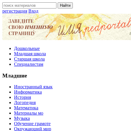
регистрация
Вход
Дошкольные
Младшая школа
Старшая школа
Специалистам
Младшие
Иностранный язык
Информатика
История
Логопедия
Математика
Материалы мо
Музыка
Обучение грамоте
Окружающий мир