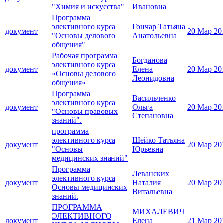
"Химия и искусства"
Ивановна
Программа
элективного курса
Гончар Татьяна
документ
20 Мар 20
"Основы делового
Анатольевна
общения"
Рабочая программа
Богданова
элективного курса
документ
Елена
20 Мар 20
«Основы делового
Леонидовна
общения»
Программа
Васильченко
элективного курса
документ
Ольга
20 Мар 20
"Основы правовых
Степановна
знаний".
программа
элективного курса
Шейко Татьяна
документ
20 Мар 20
"Основы
Юрьевна
медицинских знаний"
Программа
Леванских
элективного курса
документ
Наталия
20 Мар 20
Основы медицинских
Витальевна
знаний.
ПРОГРАММА
МИХАЛЕВИЧ
ЭЛЕКТИВНОГО
документ
Елена
21 Мар 20