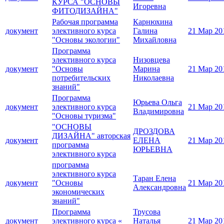
КУРСА "ОСНОВЫ
Игоревна
ФИТОДИЗАЙНА"
Рабочая программа
Карнюхина
документ
элективного курса
Галина
21 Мар 20
"Основы экологии"
Михайловна
Программа
элективного курса
Низовцева
документ
"Основы
Марина
21 Мар 20
потребительских
Николаевна
знаний"
Программа
Юрьева Ольга
документ
элективного курса
21 Мар 20
Владимировна
"Основы туризма"
"ОСНОВЫ
ДРОЗДОВА
ДИЗАЙНА" авторская
документ
ЕЛЕНА
21 Мар 20
программа
ЮРЬЕВНА
элективного курса
программа
элективного курса
Таран Елена
документ
"Основы
21 Мар 20
Александровна
экономических
знаний"
Программа
Трусова
документ
элективного курса «
Наталья
21 Мар 20