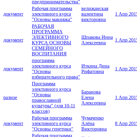
предпринимательства"
Рабочая программа
велижанская
документ
элективного курса
валентина
1 Апр 201
"Основы макияжа"
викторовна
РАБОЧАЯ
ПРОГРАММА
ЭЛЕКТИВНОГО
Шпакова Инна
документ
1 Апр 201
КУРСА ОСНОВЫ
Алексеевна
СЕМЕЙНОГО
ВОСПИТАНИЯ
программа
элективного курса
Иткина Дина
документ
1 Апр 201
"Основы
Рифатовна
избирательного права"
Программа
элективного курса
Баранова
"Основы
разное
Елена
1 Апр 201
православной
Алексеевна
культуры" (для 10-11
классов)
Рабочая программа
Чумаченко
документ
элективного курса
Алёна
8 Апр 201
"Основы генетики"
Викторовна
Рабочая программа