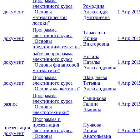
Программа
элективного курса
Ромодина
документ
"Основы
Александра
1 Апр 201
математической
Дмитриевна
логики"
Программа
Тарасенко
элективного курса
документ
Ирина
1 Апр 201
"Основы
Викторовна
предпринимательства"
рабочая программа
Ногина
элективного курса
документ
Наталья
1 Апр 201
"Основы финансовой
Александровна
математики"
Программа
Шандалева
документ
элективного курса
Татьяна
4 Апр 201
"Основы маркетинга"
Александровна
Программа
Савинкова
элективного курса
разное
Галина
4 Апр 201
"Основы
Львовна
электротехники"
Программа и
презентация
Пучкова
презентация,
элективного курса
Ирина
1 Апр 201
документ
"Основы
Анатольевна