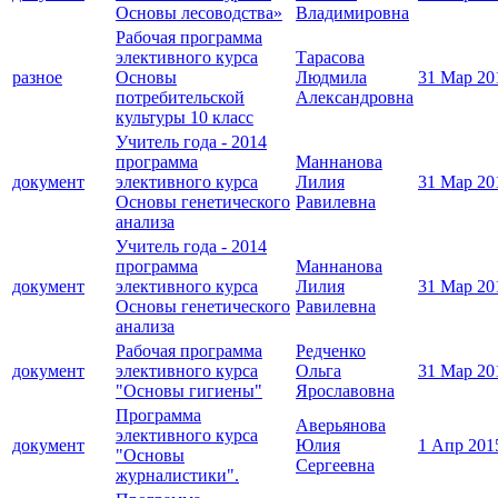
Основы лесоводства»
Владимировна
Рабочая программа
элективного курса
Тарасова
разное
Основы
Людмила
31 Мар 20
потребительской
Александровна
культуры 10 класс
Учитель года - 2014
программа
Маннанова
документ
элективного курса
Лилия
31 Мар 20
Основы генетического
Равилевна
анализа
Учитель года - 2014
программа
Маннанова
документ
элективного курса
Лилия
31 Мар 20
Основы генетического
Равилевна
анализа
Рабочая программа
Редченко
документ
элективного курса
Ольга
31 Мар 20
"Основы гигиены"
Ярославовна
Программа
Аверьянова
элективного курса
документ
Юлия
1 Апр 201
"Основы
Сергеевна
журналистики".