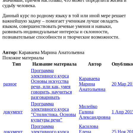
значимый, причем настолько, что может определить жизнь и
судьбу человека.
Данный курс по родному языку в той или иной мере решает
важнейшую задачу – помогает ученикам лучше овладеть
языком, совершенствовать речевые умения и навыки,
развивать индивидуальные интересы и склонности,
познавательные способности и творческие возможности.
Автор:
Караваева Марина Анатольевна
Похожие материалы
Тип
Название материала
Автор
Опублико
Программа
элективного курса
Караваева
Основы искусства
разное
Марина
20 Мар 20
речи, или как, умея
Анатольевна
говорить, научиться
разговаривать
Программа
Милейко
элективного курса
документ
Галина
1 Апр 201
"Стилистика. Основы
Александровна
культуры речи"
Программа
Касилова
документ
элективного курса
Елена
25 Ноя 20