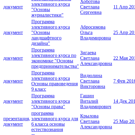
Хоботова
элективного курса
документ
Светлана
11 Апр 20
"Основы
Сергеевна
журналистики"
Программа
элективного курса
Абросимова
документ
"Основы
Ольга
25 Апр 20
ландшафтного
Владимировна
дизайна"
Программа
Зигаева
элективного курса по
документ
Светлана
22 Мая 20
экономике "Основы
Александровна
предпринимательства"
Программа
Видюлина
элективного курса
документ
Светлана
7 Фев 201
Основы правоведения
Викторовна
9 класс
Программа
Гашин
документ
элективного курса
Виталий
14 Дек 20
"Основы права"
Владимирович
программа
Крылова
презентация,
элективного курса для
Светлана
25 Мар 20
документ
6 класса основы
Александровна
естествознания