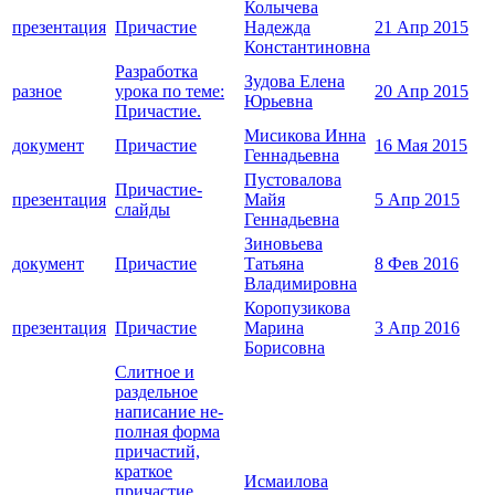
Колычева
презентация
Причастие
Надежда
21 Апр 2015
Константиновна
Разработка
Зудова Елена
разное
урока по теме:
20 Апр 2015
Юрьевна
Причастие.
Мисикова Инна
документ
Причастие
16 Мая 2015
Геннадьевна
Пустовалова
Причастие-
презентация
Майя
5 Апр 2015
слайды
Геннадьевна
Зиновьева
документ
Причастие
Татьяна
8 Фев 2016
Владимировна
Коропузикова
презентация
Причастие
Марина
3 Апр 2016
Борисовна
Слитное и
раздельное
написание не-
полная форма
причастий,
краткое
Исмаилова
причастие.