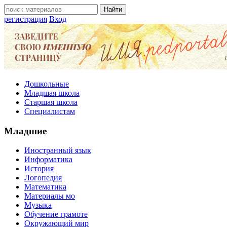
регистрация
Вход
Дошкольные
Младшая школа
Старшая школа
Специалистам
Младшие
Иностранный язык
Информатика
История
Логопедия
Математика
Материалы мо
Музыка
Обучение грамоте
Окружающий мир