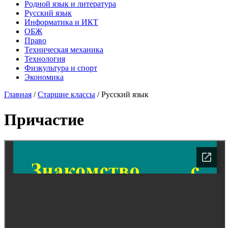
Родной язык и литература
Русский язык
Информатика и ИКТ
ОБЖ
Право
Техническая механика
Технология
Физкультура и спорт
Экономика
Главная
/
Старшие классы
/
Русский язык
Причастие