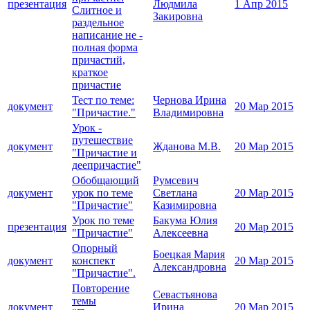
презентация
Людмила
1 Апр 2015
Слитное и
Закировна
раздельное
написание не -
полная форма
причастий,
краткое
причастие
Тест по теме:
Чернова Ирина
документ
20 Мар 2015
"Причастие."
Владимировна
Урок -
путешествие
документ
Жданова М.В.
20 Мар 2015
"Причастие и
деепричастие"
Обобщающий
Румсевич
документ
урок по теме
Светлана
20 Мар 2015
"Причастие"
Казимировна
Урок по теме
Бакума Юлия
презентация
20 Мар 2015
"Причастие"
Алексеевна
Опорный
Боецкая Мария
документ
конспект
20 Мар 2015
Александровна
"Причастие".
Повторение
Севастьянова
темы
документ
Ирина
20 Мар 2015