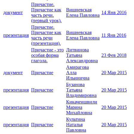
Причастие.
Причастие как
Вишневская
документ
14 Янв 2016
часть речи.
Елена Павловна
(первый урок).
Причастие.
Причастие как
Вишневская
презентация
11 Янв 2016
часть речи
Елена Павловна
(презентация).
Причастие - это
Литвинова
особая форма
Татьяна
23 Фев 2018
глагола.
Александровна
Амирагова
документ
Причастие
Алла
20 Мар 2015
Ильинична
Бузанова
презентация
Причастие
Татьяна
20 Мар 2015
Владимировна
Кикачеишвили
презентация
Причастие
Марина
20 Мар 2015
Михайловна
Культина
презентация
Причастие
Наталья
20 Мар 2015
Павловна