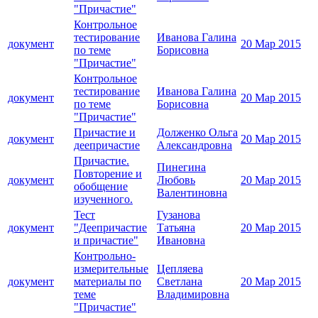
"Причастие"
Контрольное
тестирование
Иванова Галина
документ
20 Мар 2015
по теме
Борисовна
"Причастие"
Контрольное
тестирование
Иванова Галина
документ
20 Мар 2015
по теме
Борисовна
"Причастие"
Причастие и
Долженко Ольга
документ
20 Мар 2015
деепричастие
Александровна
Причастие.
Пинегина
Повторение и
документ
Любовь
20 Мар 2015
обобщение
Валентиновна
изученного.
Тест
Гузанова
документ
"Деепричастие
Татьяна
20 Мар 2015
и причастие"
Ивановна
Контрольно-
измерительные
Цепляева
документ
материалы по
Светлана
20 Мар 2015
теме
Владимировна
"Причастие"