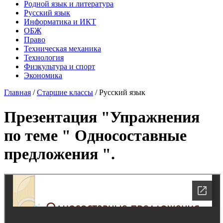
Родной язык и литература
Русский язык
Информатика и ИКТ
ОБЖ
Право
Техническая механика
Технология
Физкультура и спорт
Экономика
Главная
/
Старшие классы
/
Русский язык
Презентация "Упражнения
по теме " Односоставные
предложения ".