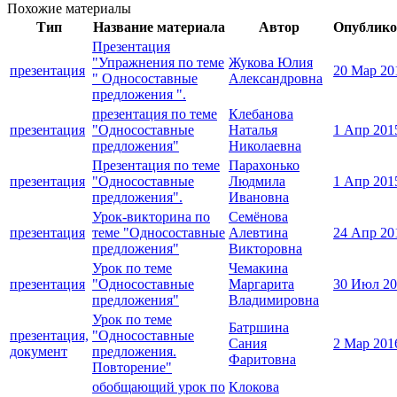
Похожие материалы
Тип
Название материала
Автор
Опублико
Презентация
"Упражнения по теме
Жукова Юлия
презентация
20 Мар 20
" Односоставные
Александровна
предложения ".
презентация по теме
Клебанова
презентация
"Односоставные
Наталья
1 Апр 201
предложения"
Николаевна
Презентация по теме
Парахонько
презентация
"Односоставные
Людмила
1 Апр 201
предложения".
Ивановна
Урок-викторина по
Семёнова
презентация
теме "Односоставные
Алевтина
24 Апр 20
предложения"
Викторовна
Урок по теме
Чемакина
презентация
"Односоставные
Маргарита
30 Июл 20
предложения"
Владимировна
Урок по теме
Батршина
презентация,
"Односоставные
Сания
2 Мар 201
документ
предложения.
Фаритовна
Повторение"
обобщающий урок по
Клокова