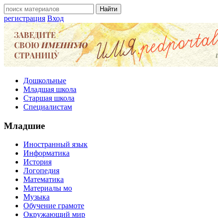
регистрация
Вход
Дошкольные
Младшая школа
Старшая школа
Специалистам
Младшие
Иностранный язык
Информатика
История
Логопедия
Математика
Материалы мо
Музыка
Обучение грамоте
Окружающий мир