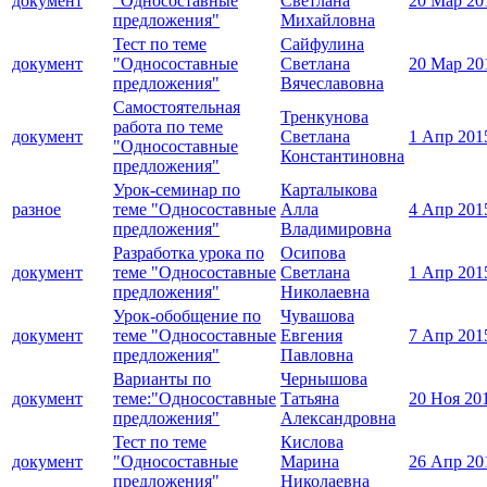
документ
"Односоставные
Светлана
20 Мар 20
предложения"
Михайловна
Тест по теме
Сайфулина
документ
"Односоставные
Светлана
20 Мар 20
предложения"
Вячеславовна
Самостоятельная
Тренкунова
работа по теме
документ
Светлана
1 Апр 201
"Односоставные
Константиновна
предложения"
Урок-семинар по
Карталыкова
разное
теме "Односоставные
Алла
4 Апр 201
предложения"
Владимировна
Разработка урока по
Осипова
документ
теме "Односоставные
Светлана
1 Апр 201
предложения"
Николаевна
Урок-обобщение по
Чувашова
документ
теме "Односоставные
Евгения
7 Апр 201
предложения"
Павловна
Варианты по
Чернышова
документ
теме:"Односоставные
Татьяна
20 Ноя 20
предложения"
Александровна
Тест по теме
Кислова
документ
"Односоставные
Марина
26 Апр 20
предложения"
Николаевна