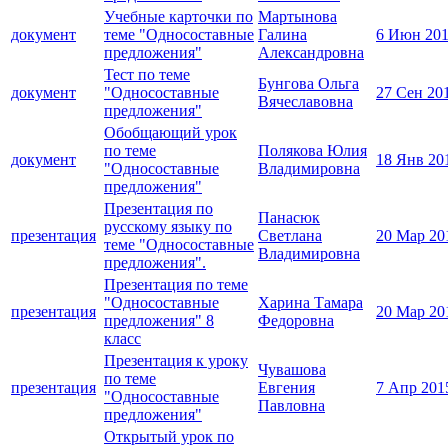
Учебные карточки по
Мартынова
документ
теме "Односоставные
Галина
6 Июн 20
предложения"
Александровна
Тест по теме
Бунгова Ольга
документ
"Односоставные
27 Сен 20
Вячеславовна
предложения"
Обобщающий урок
по теме
Полякова Юлия
документ
18 Янв 20
"Односоставные
Владимировна
предложения"
Презентация по
Панасюк
русскому языку по
презентация
Светлана
20 Мар 20
теме "Односоставные
Владимировна
предложения".
Презентация по теме
"Односоставные
Харина Тамара
презентация
20 Мар 20
предложения" 8
Федоровна
класс
Презентация к уроку
Чувашова
по теме
презентация
Евгения
7 Апр 201
"Односоставные
Павловна
предложения"
Открытый урок по