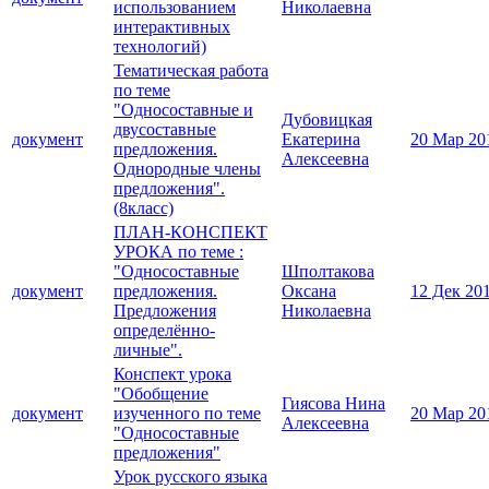
использованием
Николаевна
интерактивных
технологий)
Тематическая работа
по теме
"Односоставные и
Дубовицкая
двусоставные
документ
Екатерина
20 Мар 20
предложения.
Алексеевна
Однородные члены
предложения".
(8класс)
ПЛАН-КОНСПЕКТ
УРОКА по теме :
"Односоставные
Шполтакова
документ
предложения.
Оксана
12 Дек 20
Предложения
Николаевна
определённо-
личные".
Конспект урока
"Обобщение
Гиясова Нина
документ
изученного по теме
20 Мар 20
Алексеевна
"Односоставные
предложения"
Урок русского языка