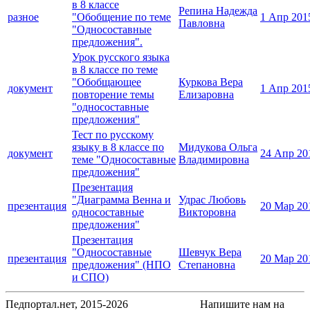
в 8 классе
Репина Надежда
разное
"Обобщение по теме
1 Апр 201
Павловна
"Односоставные
предложения".
Урок русского языка
в 8 классе по теме
"Обобщающее
Куркова Вера
документ
1 Апр 201
повторение темы
Елизаровна
"односоставные
предложения"
Тест по русскому
языку в 8 классе по
Мидукова Ольга
документ
24 Апр 20
теме "Односоставные
Владимировна
предложения"
Презентация
"Диаграмма Венна и
Удрас Любовь
презентация
20 Мар 20
односоставные
Викторовна
предложения"
Презентация
"Односоставные
Шевчук Вера
презентация
20 Мар 20
предложения" (НПО
Степановна
и СПО)
Педпортал.нет, 2015-2026
Напишите нам на