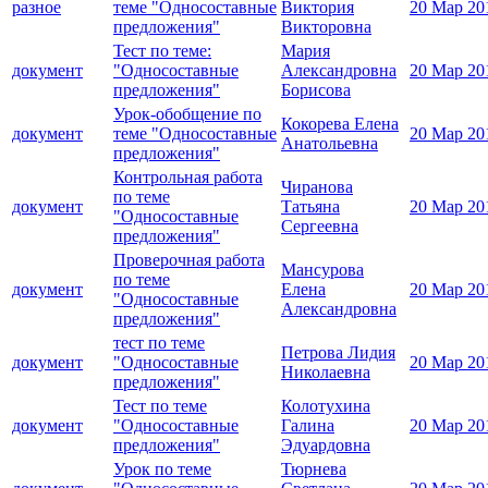
разное
теме "Односоставные
Виктория
20 Мар 20
предложения"
Викторовна
Тест по теме:
Мария
документ
"Односоставные
Александровна
20 Мар 20
предложения"
Борисова
Урок-обобщение по
Кокорева Елена
документ
теме "Односоставные
20 Мар 20
Анатольевна
предложения"
Контрольная работа
Чиранова
по теме
документ
Татьяна
20 Мар 20
"Односоставные
Сергеевна
предложения"
Проверочная работа
Мансурова
по теме
документ
Елена
20 Мар 20
"Односоставные
Александровна
предложения"
тест по теме
Петрова Лидия
документ
"Односоставные
20 Мар 20
Николаевна
предложения"
Тест по теме
Колотухина
документ
"Односоставные
Галина
20 Мар 20
предложения"
Эдуардовна
Урок по теме
Тюрнева