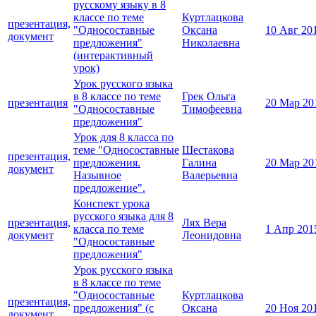
русскому языку в 8
классе по теме
Куртлацкова
презентация,
"Односоставные
Оксана
10 Авг 20
документ
предложения"
Николаевна
(интерактивный
урок)
Урок русского языка
в 8 классе по теме
Грек Ольга
презентация
20 Мар 20
"Односоставные
Тимофеевна
предложения"
Урок для 8 класса по
теме "Односоставные
Шестакова
презентация,
предложения.
Галина
20 Мар 20
документ
Назывное
Валерьевна
предложение".
Конспект урока
русского языка для 8
презентация,
Лях Вера
класса по теме
1 Апр 201
документ
Леонидовна
"Односоставные
предложения"
Урок русского языка
в 8 классе по теме
"Односоставные
Куртлацкова
презентация,
предложения" (с
Оксана
20 Ноя 20
документ