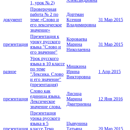
Александровна
1, урок № 2)
Проверочная
работа № 2 по
Дортман
документ
теме «Слово и
Ксения
31 Мар 2015
его лексическое
Владимировна
значение»
Презентация к
Короваева
уроку русского
презентация
Марина
31 Мар 2015
языка "Слово и
Николаевна
его значение"
Урок русского
языка в 10 классе
Мишкина
по теме
разное
Ирина
1 Апр 2015
"Лексика. Слово
Викторовна
и его значение"
(презентация)
Слово как
Лисица
единица языка.
презентация
Марина
12 Янв 2016
Лексическое
Дмитриевна
значение слова.
Презентация
урока русского
языка в 5
Цывунина
презентация
классе.Тема
Татьяна
20 Мар 2015