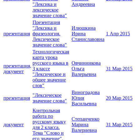
"Лексика и
Андреевна
лексическое
значение слова"
Презентация
"Лексика и
Илюшкина
презентация
фразеология.
Ирина
1 Апр 2015
Лексическое
Станиславовна
значение слова"
Технологическая
карта урока
русского языка в
Овчинникова
презентация,
3 классе
Ольга
31 Мар 2015
документ
"Лексическое и
Валерьевна
общее значение
слов"
Виноградова
"Лексическое
презентация
Юлия
20 Мар 2015
значение слова"
Васильевна
Контрольная
работа по
Степанченко
русскому языку
документ
Марина
31 Мар 2015
для 2 класса.
Валериевна
Тема "Слово и
его значение".