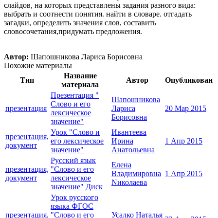
слайдов, на которых представлены задания разного вида:
выбрать и соотнести понятия. найти в словаре. отгадать
загадки, определить значения слов, составить
словосочетания,придумать предложения.
Автор:
Шапошникова Лариса Борисовна
Похожие материалы
Название
Тип
Автор
Опубликован
материала
Презентация "
Шапошникова
Слово и его
презентация
Лариса
20 Мар 2015
лексическое
Борисовна
значение"
Урок "Слово и
Ивантеева
презентация,
его лексическое
Ирина
1 Апр 2015
документ
значение"
Анатольевна
Русский язык
Елена
презентация,
"Слово и его
Владимировна
1 Апр 2015
документ
лексическое
Nиколаева
значение" Диск
Урок русского
языка ФГОС
презентация,
"Слово и его
Усалко Наталья