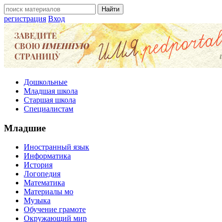
регистрация
Вход
Дошкольные
Младшая школа
Старшая школа
Специалистам
Младшие
Иностранный язык
Информатика
История
Логопедия
Математика
Материалы мо
Музыка
Обучение грамоте
Окружающий мир