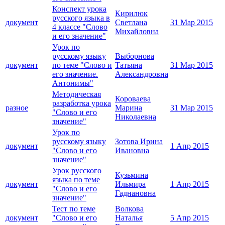
Конспект урока
Кирилюк
русского языка в
документ
Светлана
31 Мар 2015
4 классе "Слово
Михайловна
и его значение"
Урок по
русскому языку
Выборнова
документ
по теме "Слово и
Татьяна
31 Мар 2015
его значение.
Александровна
Антонимы"
Методическая
Короваева
разработка урока
разное
Марина
31 Мар 2015
"Слово и его
Николаевна
значение"
Урок по
русскому языку
Зотова Ирина
документ
1 Апр 2015
"Слово и его
Ивановна
значение"
Урок русского
Кузьмина
языка по теме
документ
Ильмира
1 Апр 2015
"Слово и его
Гаднановна
значение"
Тест по теме
Волкова
документ
"Слово и его
Наталья
5 Апр 2015