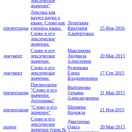
лексическое
значение"
Лексика как
раздел науки о
языке. Слово как
Леонтьева
презентация
единица языка.
Виктория
25 Янв 2016
Слово и его
Альбертовна
лексическое
значение.
Слово и его
Максимова
документ
лексическое
Людмила
20 Мар 2015
значение.
Алексеевна
Слово и его
Резникова
документ
лексическое
Елена
17 Сен 2015
значение.
Владимировна
Презентация
Выборнова
"Слово и его
презентация
Татьяна
31 Мар 2015
значение.
Александровна
Антонимы"
"Слово и его
Ширяева
презентация
21 Ноя 2015
значение"
Надежда
Слово и его
Дмитренко
лексическое
разное
Ольга
20 Мар 2015
значение (урок №