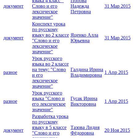
языка 4 класс "
Попова
документ
Слово и его
Надежда
31 Мар 2015
лексическое
Петровна
значение"
Конспект урока
по русскому
языку во 2 классе
Яценко Алла
документ
31 Мар 2015
"Слово и его
Юрьевна
лексическое
значение"
Урок русского
языка во 2 классе
на тему: "Слово
Галдина Ирина
разное
1 Апр 2015
и его
Владимировна
лексическое
значение"
Урок русского
языка "Слово и
Гусак Ирина
разное
1 Апр 2015
его лексическое
Викторовна
значение"
Разработка урока
по русскому
языку в 5 классе
Тазова Лидия
документ
20 Ноя 2015
"Слово и его
Фёдоровна