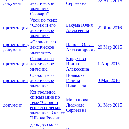
22 Апр 2015
документ
лексическое
Сергеевна
значение.
Словари"
Урок по теме:
"Слово и его
Бакума Юлия
презентация
21 Янв 2016
лексическое
Алексеевна
значение"
«Слово и его
презентация,
Панова Ольга
лексическое
20 Мар 2015
документ
Александровна
значение».
Слово и его
Бордачева
презентация
лексическое
Ирина
1 Апр 2015
значение
Алексеевна
Слово и его
Полякова
презентация
лексическое
Галина
9 Мар 2016
значение
Николаевна
Контрольное
списывание по
Молчанова
теме "Слово и
документ
Людмила
31 Мар 2015
его лексическое
Сергеевна
значение" 3 класс
"Школа России".
урок русского