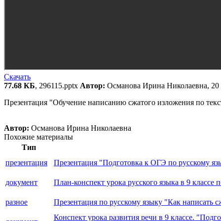
Скачать
77.68 КБ
, 296115.pptx
Автор:
Османова Ирина Николаевна, 20
Презентация "Обучение написанию сжатого изложения по текст
Автор:
Османова Ирина Николаевна
Похожие материалы
Тип
презентация
Презентация "Подготовка к ОГЭ по русскому язы
документ
План-конспект урока русского языка в 9 классе 
разное
Презентация по русскому языку "Как написать с
Конспект урока развития речи в 9 классе. "Под