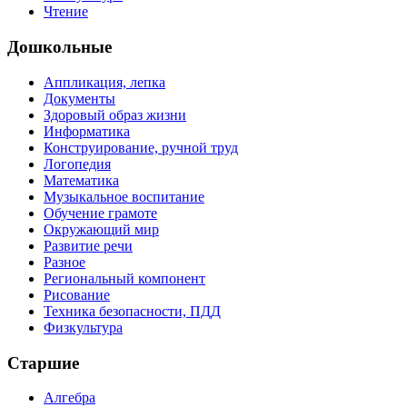
Чтение
Дошкольные
Аппликация, лепка
Документы
Здоровый образ жизни
Информатика
Конструирование, ручной труд
Логопедия
Математика
Музыкальное воспитание
Обучение грамоте
Окружающий мир
Развитие речи
Разное
Региональный компонент
Рисование
Техника безопасности, ПДД
Физкультура
Старшие
Алгебра