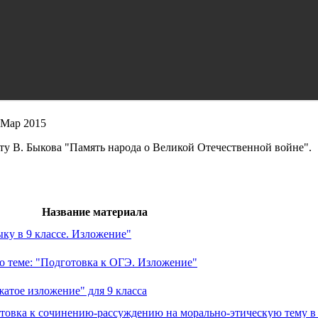
 Мар 2015
у В. Быкова "Память народа о Великой Отечественной войне".
Название материала
ку в 9 классе. Изложение"
по теме: "Подготовка к ОГЭ. Изложение"
жатое изложение" для 9 класса
готовка к сочинению-рассуждению на морально-этическую тему в