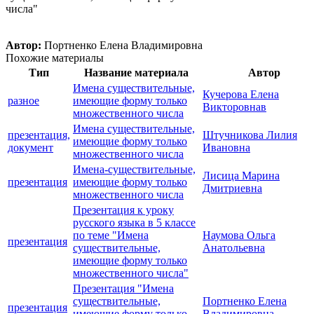
числа"
Автор:
Портненко Елена Владимировна
Похожие материалы
Тип
Название материала
Автор
Имена существительные,
Кучерова Елена
разное
имеющие форму только
Викторовнав
множественного числа
Имена существительные,
презентация,
Штучникова Лилия
имеющие форму только
документ
Ивановна
множественного числа
Имена-существительные,
Лисица Марина
презентация
имеющие форму только
Дмитриевна
множественного числа
Презентация к уроку
русского языка в 5 классе
по теме "Имена
Наумова Ольга
презентация
существительные,
Анатольевна
имеющие форму только
множественного числа"
Презентация "Имена
существительные,
Портненко Елена
презентация
имеющие форму только
Владимировна