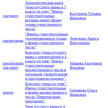
Технологическая карта
урока русского языка в 5
классе на тему "Имена
Кастерина Татьяна
документ
существительные,
Ивановна
которые имеют форму
только единственного
числа"
"Имена существительные,
употребляющиеся только
Лешукова Лариса
презентация
в форме единственного
Викторовна
числа"
Конспект урока русского
языка с презентацией в 4
классе по теме "Имена
презентация,
Уляшева Екатерина
существительные
документ
Ионовна
множественного числа в
дательном, творительном
и предложном падежах".
Конспект урока по теме "
Имена существительные
Горчакова Ольга
разное
в форме множественного
Ивановна
числа. Правописание
окончаний."
Урок русского языка в 4