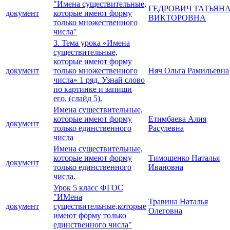
"Имена существительные,
ГЕДРОВИЧ ТАТЬЯН
документ
которые имеют форму
ВИКТОРОВНА
только множественного
числа"
3. Тема урока «Имена
существительные,
которые имеют форму
документ
только множественного
Няч Ольга Рамильевна
числа» 1 ряд. Узнай слово
по картинке и запиши
его, (слайд 5).
Имена существительные,
которые имеют форму
Етимбаева Алия
документ
только единственного
Расулевна
числа
Имена существительные,
которые имеют форму
Тимошенко Наталья
документ
только единственного
Ивановна
числа.
Урок 5 класс ФГОС
"ИМена
Травина Наталья
документ
существительные,которые
Олеговна
имеют форму только
единственного числа"