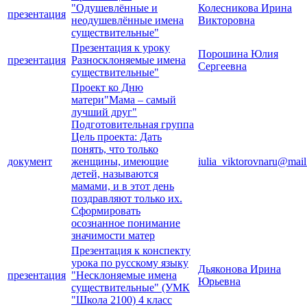
"Одушевлённые и
Колесникова Ирина
презентация
неодушевлённые имена
Викторовна
существительные"
Презентация к уроку
Порошина Юлия
презентация
Разносклоняемые имена
Сергеевна
существительные"
Проект ко Дню
матери"Мама – самый
лучший друг"
Подготовительная группа
Цель проекта: Дать
понять, что только
документ
женщины, имеющие
iulia_viktorovnaru@mail
детей, называются
мамами, и в этот день
поздравляют только их.
Сформировать
осознанное понимание
значимости матер
Презентация к конспекту
урока по русскому языку
Дьяконова Ирина
презентация
"Несклоняемые имена
Юрьевна
существительные" (УМК
"Школа 2100) 4 класс