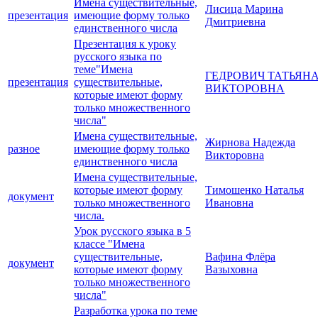
Имена существительные,
Лисица Марина
презентация
имеющие форму только
Дмитриевна
единственного числа
Презентация к уроку
русского языка по
теме"Имена
ГЕДРОВИЧ ТАТЬЯН
презентация
существительные,
ВИКТОРОВНА
которые имеют форму
только множественного
числа"
Имена существительные,
Жирнова Надежда
разное
имеющие форму только
Викторовна
единственного числа
Имена существительные,
которые имеют форму
Тимошенко Наталья
документ
только множественного
Ивановна
числа.
Урок русского языка в 5
классе "Имена
существительные,
Вафина Флёра
документ
которые имеют форму
Вазыховна
только множественного
числа"
Разработка урока по теме