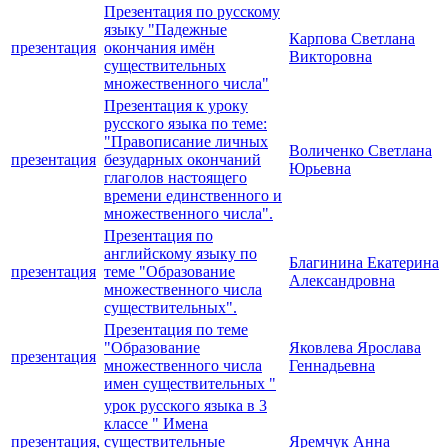
Презентация по русскому
языку "Падежные
Карпова Светлана
презентация
окончания имён
Викторовна
существительных
множественного числа"
Презентация к уроку
русского языка по теме:
"Правописание личных
Воличенко Светлана
презентация
безударных окончаний
Юрьевна
глаголов настоящего
времени единственного и
множественного числа".
Презентация по
английскому языку по
Благинина Екатерина
презентация
теме "Образование
Александровна
множественного числа
существительных".
Презентация по теме
"Образование
Яковлева Ярослава
презентация
множественного числа
Геннадьевна
имен существительных "
урок русского языка в 3
классе " Имена
презентация,
существительные
Яремчук Анна