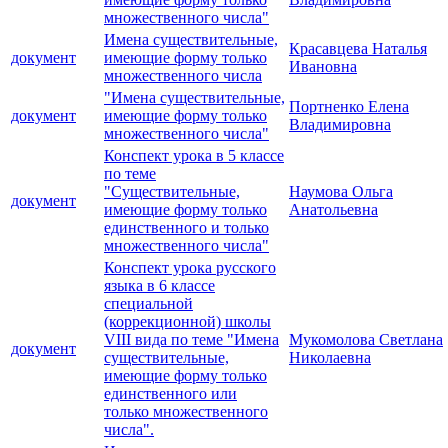
множественного числа"
Имена существительные,
Красавцева Наталья
документ
имеющие форму только
Ивановна
множественного числа
"Имена существительные,
Портненко Елена
документ
имеющие форму только
Владимировна
множественного числа"
Конспект урока в 5 классе
по теме
"Существительные,
Наумова Ольга
документ
имеющие форму только
Анатольевна
единственного и только
множественного числа"
Конспект урока русского
языка в 6 классе
специальной
(коррекционной) школы
VIII вида по теме "Имена
Мукомолова Светлана
документ
существительные,
Николаевна
имеющие форму только
единственного или
только множественного
числа".