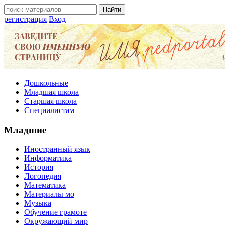
регистрация
Вход
Дошкольные
Младшая школа
Старшая школа
Специалистам
Младшие
Иностранный язык
Информатика
История
Логопедия
Математика
Материалы мо
Музыка
Обучение грамоте
Окружающий мир