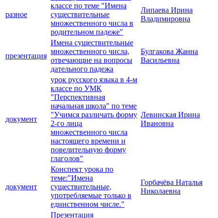
классе по теме "Имена
Липаева Ирина
разное
существительные
Владимировна
множественного числа в
родительном падеже"
Имена существительные
множественного числа,
Булгакова Жанна
презентация
отвечающие на вопросы
Васильевна
дательного падежа
урок русского языка в 4-м
классе по УМК
"Перспективная
начальная школа" по теме
"Учимся различать форму
Левинская Ирина
документ
2-го лица
Ивановна
множественного числа
настоящего времени и
повелительную форму
глаголов"
Конспект урока по
теме:"Имена
Горбачёва Наталья
документ
существительные,
Николаевна
употребляемые только в
единственном числе."
Презентация