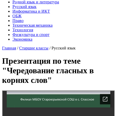
Родной язык и литература
Русский язык
Информатика и ИКТ
ОБЖ
Право
Техническая механика
Технология
Физкультура и спорт
Экономика
Главная
/
Старшие классы
/
Русский язык
Презентация по теме
"Чередование гласных в
корнях слов"