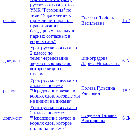
русского языка 2 класс
УМК "Гармония" по
теме "Упражнение в
Евсеева Любовь
разное
применении правила
15 
Васильевна
правописания
безударных гласных и
парных согласных в
корнях слов"
Урок русского языка во
2 классе по
теме:"Чередование
Виноградова
документ
6 А
звуков в корнях слов,
Лариса Николаевна
которое видно на
письме".
Урок русского языка во
2 классе по теме
Полева Гульсина
разное
"Чередование звуков в
18 
Раисовна
корнях слов, которые мы
не видим на письме"
Урок русского языка во
2 классе по теме:
Осадчева Татьяна
документ
"Чередование звуков в
6 Д
Викторовна
корнях слов, которое
видно на письме."