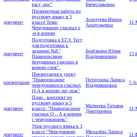
раст -рос"
Вячеславовна
Проверочная работа по
русскому языку в 5
Золотуева Ирина
документ
классе Тема:
31 
Анатольевна
Чередование гласных е
-и в корнях
Подготовка к ЕГЭ. Тест
для подготовки к
заданию №8 "
Берёзкина Юлия
документ
15 
Правописание
Владимировна
безударных гласных в
корнях слов".
Презентация к уроку
"Правописание
Петрухина Лариса
презентация
5 А
чередующихся гласных
Владимировна
О-А в корнях лаг-лож"
План - конспект по
русскому языку в 5
Матвеева Татьяна
документ
классе. "Правописание
31 
Дмитриевна
гласных О – А в корнях
с чередованием."
Урок русского языка в 3
классе "Чередование
Михалёва Лариса
документ
11 