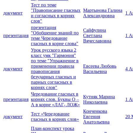
Тест по теме
"Правописание гласных
Мартынова Галина
документ
1 А
и согласных в корнях
Александровна
слов"
презентация
Сайфулина
"Обобщение знаний по
презентация
Светлана
1 А
теме Чередование
Вячеславовна
гласных в корне слова"
Урок русского языка 2
класс умк "Гармония"
по теме "Упражнение в
применении правила
Евсеева Любовь
документ
4 А
правописания
Васильевна
безударных гласных и
парных согласных в
корнях слов"
Чередование гласных в
Кутняк Марина
презентация
корнях слов. Буквы О –
1 А
Николаевна
А в корне «ЛАГ- ЛОЖ»
Конченкова
Тест «Чередование
документ
Евгения
20 
гласных в корнях слов»
Анатольевна
План-конспект урока