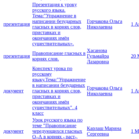
Презентация к уроку
русского языка.
Тема:"Упражнение в
написании безударных
Горчакова Ольга
презентация
1 А
гласных в корнях слов,
Николаевна
приставках и
окончаниях имён
существительных».
Хасанова
Правописание гласных в
презентация
Гульмайра
20 
корнях слов.
Лазаровна
Конспект урока по
русскому
языку.Тема:"Упражнение
в написании безударных
Горчакова Ольга
документ
гласных в корнях слов,
1 А
Николаевна
приставках и
окончаниях имён
существительных". 4
класс
Урок русского языка по
теме "Правописание
Карлаш Марина
документ
чередующихся гласных
1 М
Сергеевна
О–А в корнях - раст-,