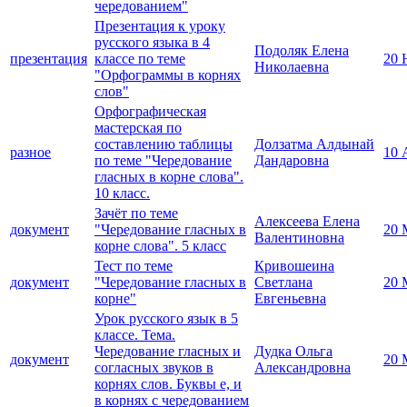
чередованием"
Презентация к уроку
русского языка в 4
Подоляк Елена
презентация
классе по теме
20 
Николаевна
"Орфограммы в корнях
слов"
Орфографическая
мастерская по
составлению таблицы
Долзатма Алдынай
разное
10 
по теме "Чередование
Дандаровна
гласных в корне слова".
10 класс.
Зачёт по теме
Алексеева Елена
документ
"Чередование гласных в
20 
Валентиновна
корне слова". 5 класс
Тест по теме
Кривошеина
документ
"Чередование гласных в
Светлана
20 
корне"
Евгеньевна
Урок русского язык в 5
классе. Тема.
Чередование гласных и
Дудка Ольга
документ
20 
согласных звуков в
Александровна
корнях слов. Буквы е, и
в корнях с чередованием