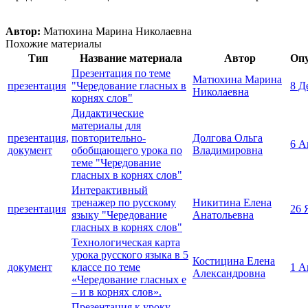
Автор:
Матюхина Марина Николаевна
Похожие материалы
Тип
Название материала
Автор
Оп
Презентация по теме
Матюхина Марина
презентация
"Чередование гласных в
8 Д
Николаевна
корнях слов"
Дидактические
материалы для
презентация,
повторительно-
Долгова Ольга
6 А
документ
обобщающего урока по
Владимировна
теме "Чередование
гласных в корнях слов"
Интерактивный
тренажер по русскому
Никитина Елена
презентация
26 
языку "Чередование
Анатольевна
гласных в корнях слов"
Технологическая карта
урока русского языка в 5
Костицина Елена
документ
классе по теме
1 А
Александровна
«Чередование гласных е
– и в корнях слов».
Презентация к уроку