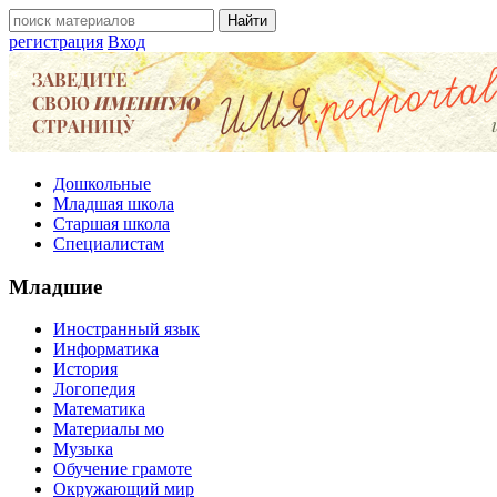
регистрация
Вход
Дошкольные
Младшая школа
Старшая школа
Специалистам
Младшие
Иностранный язык
Информатика
История
Логопедия
Математика
Материалы мо
Музыка
Обучение грамоте
Окружающий мир