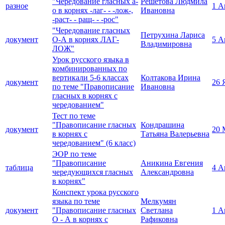
"Чередование гласных а-
Решетова Людмила
разное
1 А
о в корнях -лаг- - -лож-,
Ивановна
-раст- - ращ- - -рос"
"Чередование гласных
Петрухина Лариса
документ
О-А в корнях ЛАГ-
5 А
Владимировна
ЛОЖ"
Урок русского языка в
комбинированных по
вертикали 5-6 классах
Колтакова Ирина
документ
26 
по теме "Правописание
Ивановна
гласных в корнях с
чередованием"
Тест по теме
"Правописание гласных
Кондрашина
документ
20 
в корнях с
Татьяна Валерьевна
чередованием" (6 класс)
ЭОР по теме
"Правописание
Аникина Евгения
таблица
4 А
чередующихся гласных
Александровна
в корнях"
Конспект урока русского
языка по теме
Мелкумян
документ
"Правописание гласных
Светлана
1 А
О - А в корнях с
Рафиковна