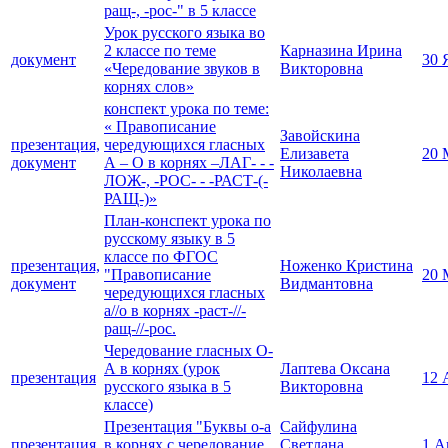
ращ-, -рос-" в 5 классе
Урок русского языка во
2 классе по теме
Карназина Ирина
документ
30 
«Чередование звуков в
Викторовна
корнях слов»
конспект урока по теме:
« Правописание
Завойскина
презентация,
чередующихся гласных
Елизавета
20 
документ
А – О в корнях –ЛАГ- - -
Николаевна
ЛОЖ-, -РОС- - -РАСТ-(-
РАЩ-)»
План-конспект урока по
русскому языку в 5
классе по ФГОС
презентация,
Ноженко Кристина
"Правописание
20 
документ
Видмантовна
чередующихся гласных
а//о в корнях -раст-//-
ращ-//-рос.
Чередование гласных О-
А в корнях (урок
Лаптева Оксана
презентация
12 
русского языка в 5
Викторовна
классе)
Презентация "Буквы о-а
Сайфулина
презентация
в корнях с чередование
Светлана
1 А