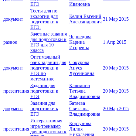
ЕГЭ
Ивановна
Тесты для по
экологии для
Келин Евгений
документ
31 Мар 2015
подготовки к
Александрович
ЕГЭ.
Зачетные задания
Чернецова
для подготовки к
разное
Карина
1 Апр 2015
ЕГЭ для 10
Игоревна
класса
Оптимальный
банк заданий для
Сокурова
документ
подготовки к
Ануся
20 Мар 2015
ЕГЭ по
Хусейновна
математике
Задания для
Кальмина
презентация
подготовки к
Татьяна
20 Мар 2015
ЕГЭ
Владимировна
Задания для
Батаева
документ
подготовки к
Светлана
20 Мар 2015
ЕГЭ
Владимировна
Интерактивная
Кортунова
игра-тренажер
презентация
Лилия
20 Мар 2015
для подготовки к
Николаевна