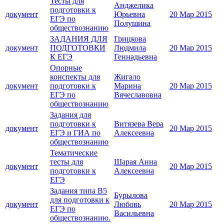
Тесты для
Анджелика
подготовки к
документ
Юрьевна
20 Мар 2015
ЕГЭ по
Полушина
обществознанию
ЗАДАНИЯ ДЛЯ
Грицкова
документ
ПОДГОТОВКИ
Людмила
20 Мар 2015
К ЕГЭ
Геннадьевна
Опорные
конспекты для
Жигало
документ
подготовки к
Марина
20 Мар 2015
ЕГЭ по
Вячеславовна
обществознанию
Задания для
подготовки к
Витязева Вера
документ
20 Мар 2015
ЕГЭ и ГИА по
Алексеевна
обществознанию
Тематические
тесты для
Шарая Анна
документ
20 Мар 2015
подготовки к
Алексеевна
ЕГЭ
Задания типа В5
Бурылова
для подготовки к
документ
Любовь
20 Мар 2015
ЕГЭ по
Васильевна
обществознанию.