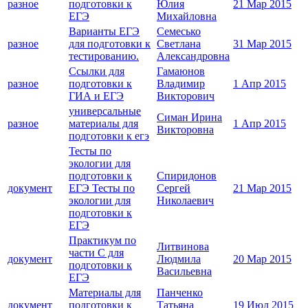
разное
подготовки к
Юлия
21 Мар 2015
ЕГЭ
Михайловна
Варианты ЕГЭ
Семесько
разное
для подготовки к
Светлана
31 Мар 2015
тестированию.
Александровна
Ссылки для
Гамаюнов
разное
подготовки к
Владимир
1 Апр 2015
ГИА и ЕГЭ
Викторович
универсальные
Симан Ирина
разное
материалы для
1 Апр 2015
Викторовна
подготовки к егэ
Тесты по
экологии для
подготовки к
Спиридонов
документ
ЕГЭ Тесты по
Сергей
21 Мар 2015
экологии для
Николаевич
подготовки к
ЕГЭ
Практикум по
Литвинова
части С для
документ
Людмила
20 Мар 2015
подготовки к
Васильевна
ЕГЭ
Материалы для
Панченко
документ
подготовки к
Татьяна
19 Июл 2015