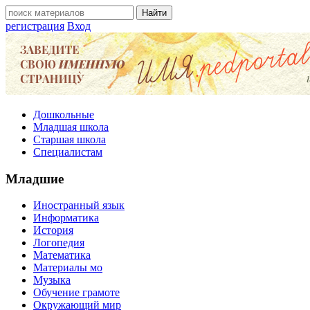
регистрация
Вход
Дошкольные
Младшая школа
Старшая школа
Специалистам
Младшие
Иностранный язык
Информатика
История
Логопедия
Математика
Материалы мо
Музыка
Обучение грамоте
Окружающий мир