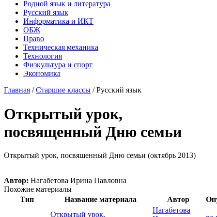
Родной язык и литература
Русский язык
Информатика и ИКТ
ОБЖ
Право
Техническая механика
Технология
Физкультура и спорт
Экономика
Главная
/
Старшие классы
/
Русский язык
Открытый урок,
посвященный Дню семьи
Открытый урок, посвященный Дню семьи (октябрь 2013)
Автор:
Нагабетова Ирина Павловна
Похожие материалы
Тип
Название материала
Автор
Оп
Нагабетова
Открытый урок,