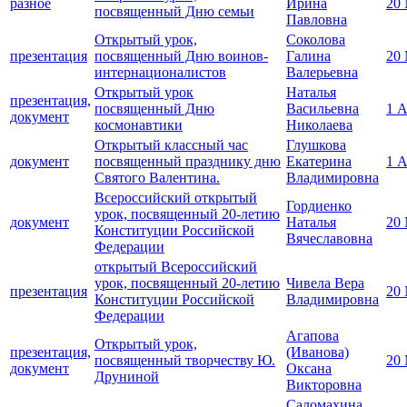
разное
Ирина
20
посвященный Дню семьи
Павловна
Открытый урок,
Соколова
презентация
посвященный Дню воинов-
Галина
20
интернационалистов
Валерьевна
Открытый урок
Наталья
презентация,
посвященный Дню
Васильевна
1 
документ
космонавтики
Николаева
Открытый классный час
Глушкова
документ
посвященный празднику дню
Екатерина
1 
Святого Валентина.
Владимировна
Всероссийский открытый
Гордиенко
урок, посвященный 20-летию
документ
Наталья
20
Конституции Российской
Вячеславовна
Федерации
открытый Всероссийский
урок, посвященный 20-летию
Чивела Вера
презентация
20
Конституции Российской
Владимировна
Федерации
Агапова
Открытый урок,
презентация,
(Иванова)
посвященный творчеству Ю.
20
документ
Оксана
Друниной
Викторовна
Саломахина