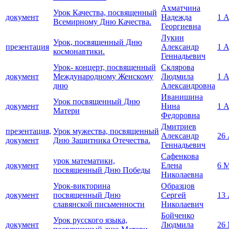
Ахматчина
Урок Качества, посвященный
документ
Надежда
1 
Всемирному Дню Качества.
Георгиевна
Лукин
Урок, посвященный Дню
презентация
Александр
1 
космонавтики.
Геннадьевич
Урок- концерт, посвященный
Склярова
документ
Международному Женскому
Людмила
1 
дню
Александровна
Иванишина
Урок посвященный Дню
документ
Нина
1 
Матери
Федоровна
Дмитриев
презентация,
Урок мужества, посвященный
Александр
26
документ
Дню Защитника Отечества.
Геннадьевич
Сафенкова
урок математики,
документ
Елена
6 М
посвященный Дню Победы
Николаевна
Урок-викторина
Образцов
документ
посвященный Дню
Сергей
13
славянской письменности
Николаевич
Бойченко
Урок русского языка,
документ
Людмила
26 