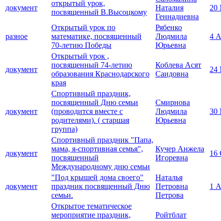
открытый урок,
документ
Наталия
20
посвященный В.Высоцкому
Геннадиевна
Открытый урок по
Рябенко
разное
математике, посвященный
Людмила
4 
70-летию Победы
Юрьевна
Открытый урок ,
посвященный 74-летию
Коблева Асят
документ
24
образования Краснодарского
Саидовна
края
Спортивный праздник,
посвященный Дню семьи
Смирнова
документ
(проводится вместе с
Людмила
30
родителями). ( старшая
Юрьевна
группа)
Спортивный праздник "Папа,
мама, я-спортивная семья",
Кучер Анжела
документ
16 
посвященный
Игоревна
Международному дню семьи
"Под крышей дома своего"
Наталья
документ
праздник посвященный Дню
Петровна
1 
семьи.
Петрова
Открытое тематическое
мероприятие праздник,
Ройтблат