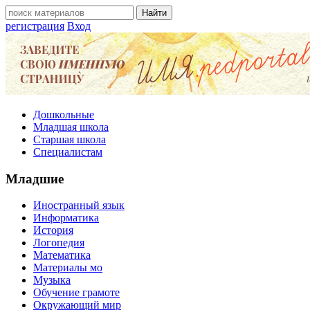
регистрация
Вход
Дошкольные
Младшая школа
Старшая школа
Специалистам
Младшие
Иностранный язык
Информатика
История
Логопедия
Математика
Материалы мо
Музыка
Обучение грамоте
Окружающий мир