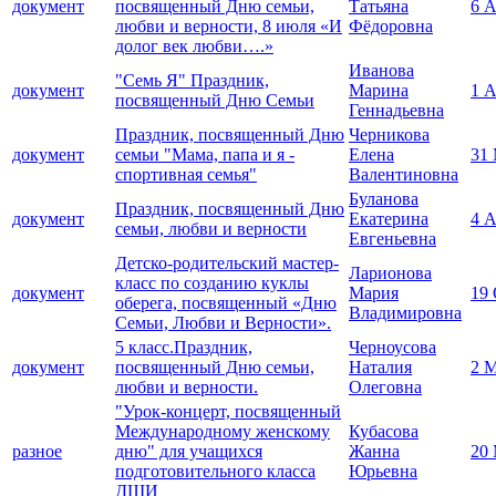
документ
посвященный Дню семьи,
Татьяна
6 
любви и верности, 8 июля «И
Фёдоровна
долог век любви….»
Иванова
"Семь Я" Праздник,
документ
Марина
1 
посвященный Дню Семьи
Геннадьевна
Праздник, посвященный Дню
Черникова
документ
семьи "Мама, папа и я -
Елена
31
спортивная семья"
Валентиновна
Буланова
Праздник, посвященный Дню
документ
Екатерина
4 
семьи, любви и верности
Евгеньевна
Детско-родительский мастер-
Ларионова
класс по созданию куклы
документ
Мария
19 
оберега, посвященный «Дню
Владимировна
Семьи, Любви и Верности».
5 класс.Праздник,
Черноусова
документ
посвященный Дню семьи,
Наталия
2 
любви и верности.
Олеговна
"Урок-концерт, посвященный
Международному женскому
Кубасова
разное
дню" для учащихся
Жанна
20
подготовительного класса
Юрьевна
ДШИ