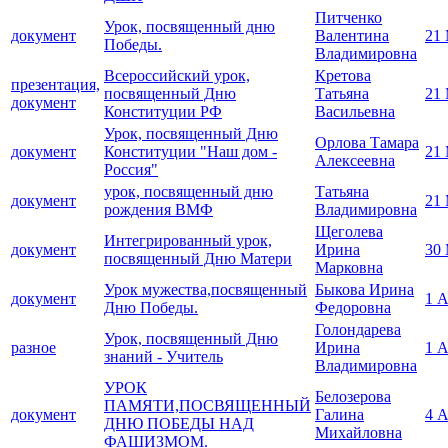
Питченко
Урок, посвященный дню
документ
Валентина
21
Победы.
Владимировна
Всероссийский урок,
Кретова
презентация,
посвященный Дню
Татьяна
21
документ
Конституции РФ
Васильевна
Урок, посвященный Дню
Орлова Тамара
документ
Конституции "Наш дом -
21
Алексеевна
Россия"
урок, посвященный дню
Татьяна
документ
21
рождения ВМФ
Владимировна
Щеголева
Интегрированный урок,
документ
Ирина
30
посвященный Дню Матери
Марковна
Урок мужества,посвященный
Быкова Ирина
документ
1 
Дню Победы.
Федоровна
Голондарева
Урок, посвященный Дню
разное
Ирина
1 
знаний - Учитель
Владимировна
УРОК
Белозерова
ПАМЯТИ,ПОСВЯЩЕННЫЙ
документ
Галина
4 
ДНЮ ПОБЕДЫ НАД
Михайловна
ФАШИЗМОМ.