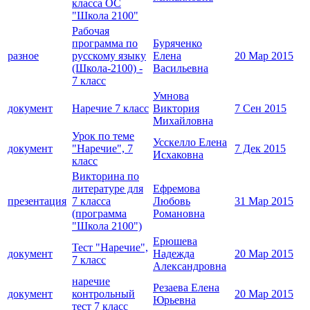
класса ОС
"Школа 2100"
Рабочая
программа по
Буряченко
разное
русскому языку
Елена
20 Мар 2015
(Школа-2100) -
Васильевна
7 класс
Умнова
документ
Наречие 7 класс
Виктория
7 Сен 2015
Михайловна
Урок по теме
Усскелло Елена
документ
"Наречие", 7
7 Дек 2015
Исхаковна
класс
Викторина по
литературе для
Ефремова
презентация
7 класса
Любовь
31 Мар 2015
(программа
Романовна
"Школа 2100")
Ерюшева
Тест "Наречие",
документ
Надежда
20 Мар 2015
7 класс
Александровна
наречие
Резаева Елена
документ
контрольный
20 Мар 2015
Юрьевна
тест 7 класс