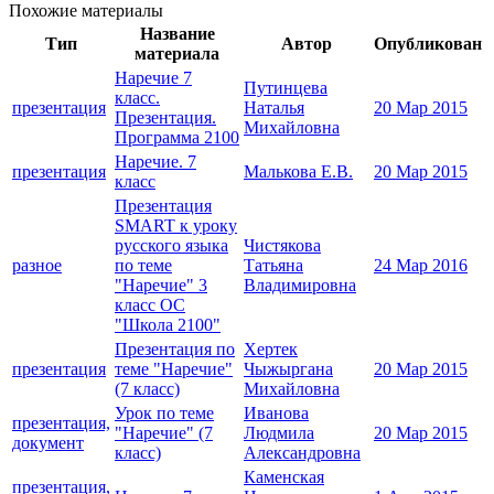
Похожие материалы
Название
Тип
Автор
Опубликован
материала
Наречие 7
Путинцева
класс.
презентация
Наталья
20 Мар 2015
Презентация.
Михайловна
Программа 2100
Наречие. 7
презентация
Малькова Е.В.
20 Мар 2015
класс
Презентация
SMART к уроку
русского языка
Чистякова
разное
по теме
Татьяна
24 Мар 2016
"Наречие" 3
Владимировна
класс ОС
"Школа 2100"
Презентация по
Хертек
презентация
теме "Наречие"
Чыжыргана
20 Мар 2015
(7 класс)
Михайловна
Урок по теме
Иванова
презентация,
"Наречие" (7
Людмила
20 Мар 2015
документ
класс)
Александровна
Каменская
презентация,