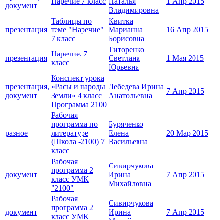
Наречие 7 класс
Наталья
1 Апр 2015
документ
Владимировна
Таблицы по
Квитка
презентация
теме "Наречие"
Марианна
16 Апр 2015
7 класс
Борисовна
Титоренко
Наречие. 7
презентация
Светлана
1 Мая 2015
класс
Юрьевна
Конспект урока
презентация,
«Расы и народы
Лебедева Ирина
7 Апр 2015
документ
Земли» 4 класс
Анатольевна
Программа 2100
Рабочая
программа по
Буряченко
разное
литературе
Елена
20 Мар 2015
(Школа -2100) 7
Васильевна
класс
Рабочая
Сивирчукова
программа 2
документ
Ирина
7 Апр 2015
класс УМК
Михайловна
"2100"
Рабочая
Сивирчукова
программа 2
документ
Ирина
7 Апр 2015
класс УМК