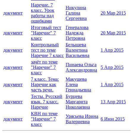
Наречие. 7
Никулина
класс. Урок
документ
Галина
20 Мар 2015
работы над
Сергеевна
ошибками
Итоговый тест
Генералова
документ
"Наречие" 7
Надежда
20 Мар 2015
класс
Петровна
Контрольный
Белышева
документ
тест по теме
Валентина
1 Апр 2015
Наречие 7 класс
Васильевна
зачёт по теме
Пинаева Ольга
документ
"Наречие" 7
5 Апр 2015
Александровна
класс
7 класс. Тема:
Макушева
документ
Наречие как
Елена
1 Апр 2015
часть речи.
Геннадьевна
Тесты. Русский
Бурцева
документ
язык. 7 класс.
Маргарита
13 Апр 2015
Наречие
Николаевна
КВН по теме
Урясьева Ирина
документ
"Наречие" 7
6 Июн 2015
Валериевна
класс