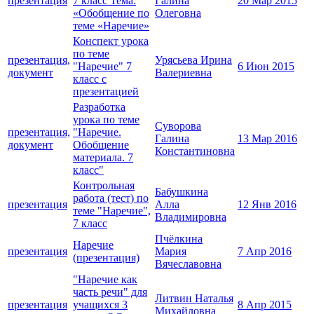
презентация
7 класс Тема:
Галина
20 Мар 2015
«Обобщение по
Олеговна
теме «Наречие»
Конспект урока
по теме
презентация,
Урясьева Ирина
"Наречие" 7
6 Июн 2015
документ
Валериевна
класс с
презентацией
Разработка
урока по теме
Суворова
презентация,
"Наречие.
Галина
13 Мар 2016
документ
Обобщение
Константиновна
материала. 7
класс"
Контрольная
Бабушкина
работа (тест) по
презентация
Алла
12 Янв 2016
теме "Наречие",
Владимировна
7 класс
Пчёлкина
Наречие
презентация
Мария
7 Апр 2016
(презентация)
Вячеславовна
"Наречие как
часть речи" для
Литвин Наталья
презентация
учащихся 3
8 Апр 2015
Михайловна