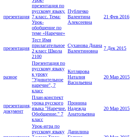
Урок-
презентация по
русскому языку.
Публичко
презентация
7 класс. Тема:
Валентина
21 Фев 2016
Урок-
Алексеевна
обобщение по
теме «Наречие»
Тест Имя
прилагательное
Суханова Диана
презентация
7 Дек 2015
2 класс Школа
Валентиновна
2100
Презентация по
русскому языку
Котлярова
к уроку
разное
Наталия
20 Мар 2015
"Удивительное
Васильевна
наречие", 7
класс
План-конспект
урока русского
Пронина
презентация,
языка "Наречие.
Надежда
20 Мар 2015
документ
Обобщение." 7
Анатольевна
класс
Урок-игра по
русскому языку
Данилина