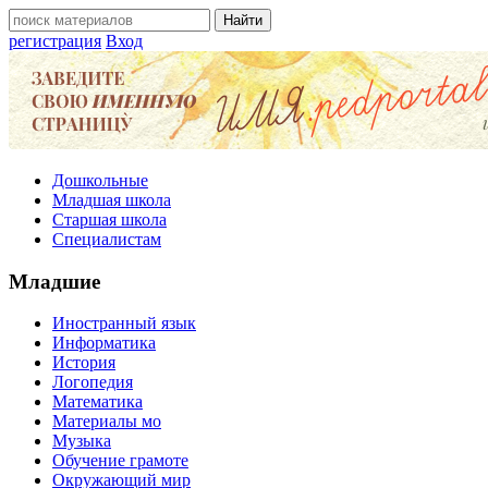
регистрация
Вход
Дошкольные
Младшая школа
Старшая школа
Специалистам
Младшие
Иностранный язык
Информатика
История
Логопедия
Математика
Материалы мо
Музыка
Обучение грамоте
Окружающий мир