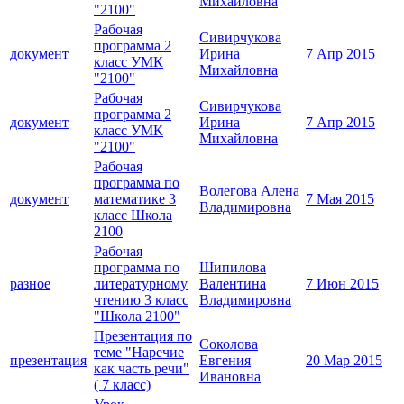
Михайловна
"2100"
Рабочая
Сивирчукова
программа 2
документ
Ирина
7 Апр 2015
класс УМК
Михайловна
"2100"
Рабочая
Сивирчукова
программа 2
документ
Ирина
7 Апр 2015
класс УМК
Михайловна
"2100"
Рабочая
программа по
Волегова Алена
документ
математике 3
7 Мая 2015
Владимировна
класс Школа
2100
Рабочая
программа по
Шипилова
разное
литературному
Валентина
7 Июн 2015
чтению 3 класс
Владимировна
"Школа 2100"
Презентация по
Соколова
теме "Наречие
презентация
Евгения
20 Мар 2015
как часть речи"
Ивановна
( 7 класс)