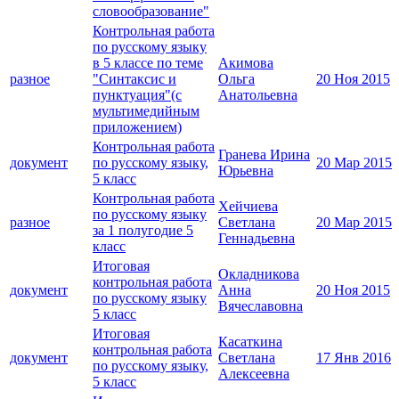
словообразование"
Контрольная работа
по русскому языку
в 5 классе по теме
Акимова
разное
"Синтаксис и
Ольга
20 Ноя 2015
пунктуация"(с
Анатольевна
мультимедийным
приложением)
Контрольная работа
Гранева Ирина
документ
по русскому языку,
20 Мар 2015
Юрьевна
5 класс
Контрольная работа
Хейчиева
по русскому языку
разное
Светлана
20 Мар 2015
за 1 полугодие 5
Геннадьевна
класс
Итоговая
Окладникова
контрольная работа
документ
Анна
20 Ноя 2015
по русскому языку
Вячеславовна
5 класс
Итоговая
Касаткина
контрольная работа
документ
Светлана
17 Янв 2016
по русскому языку,
Алексеевна
5 класс