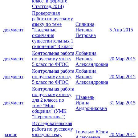
класс, в формате
Статград,2014)
Проверочная
работа по русскому
языку по теме
Силкина
документ
"Падежные
Наталья
5 Апр 2015
окончания
Петровна
существительных 1
склонения" 3 класс
Контрольная работа
Лобанина
документ
по русскому языку
Наталья
20 Мар 2015
5 класс по ФГОС
Александровна
Контрольная работа
Лобанина
документ
по русскому языку
Наталья
20 Мар 2015
5 класс по ФГОС
Александровна
Контрольная работа
по русскому языку
Швакель
для 2 класса по
документ
Ирина
31 Мар 2015
теме "Мир
Андрониковна
общения" (УМК
"Перспектива")
Исследовательская
работа по русскому
Горулько Юлия
разное
языку на тему
20 Мар 2015
Алексеевна