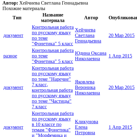
Автор:
Хейчиева Светлана Геннадьевна
Похожие материалы
Название
Тип
Автор
Опубликова
материала
Контрольная работа
Хейчиева
по русскому языку
документ
Светлана
20 Мар 2015
по теме
Геннадьевна
"Фонетика" 5 класс
Контрольная работа
Юдина Оксана
разное
по теме
1 Апр 2015
Николаевна
"Фонетика" 5 класс
Контрольная работа
по русскому языку
по теме "Наречие"
Яковлева
7 класс,
документ
Вероника
20 Мар 2015
контрольная работа
Николаевна
по русскому языку
по теме "Частицы"
7 класс
Контрольная работа
по русскому языку
Кликунова
в 10 классе по
документ
Елена
1 Апр 2015
темам "Фонетика"
Петровна
и "Морфемика и