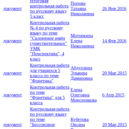
Итоговая
Попова
контрольная работа
документ
Татьяна
26 Янв 2016
по русскому языку
Николаевна
5 класс
Контрольная работа
№ 4 по русскому
языку по теме
Моторкина
"Склонение имён
документ
Елена
14 Фев 2016
существительных"
Николаевна
УМК
"Перспектива", 4
класс
Контрольная работа
Абдуллина
для учащихся 5
документ
Эльвира
20 Мар 2015
класса по теме
Дамировна
"Фонетика"
Контрольная работа
Елена
по теме
документ
Олеговна
6 Апр 2015
"Фонетика" для 5
Моисеенкова
класса
Контрольная работа
по русскому языку
по теме
Кубетова
документ
"Бессоюзное
Оксана
20 Мар 2015