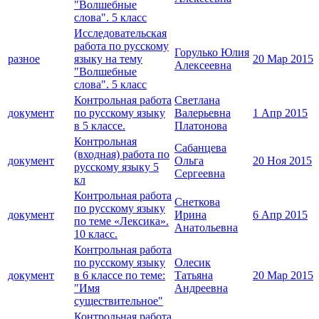
"Волшебные
слова". 5 класс
Исследовательская
работа по русскому
Горулько Юлия
разное
языку на тему
20 Мар 2015
Алексеевна
"Волшебные
слова". 5 класс
Контрольная работа
Светлана
документ
по русскому языку
Валерьевна
1 Апр 2015
в 5 классе.
Платонова
Контрольная
Сабанцева
(входная) работа по
документ
Ольга
20 Ноя 2015
русскому языку 5
Сергеевна
кл
Контрольная работа
Снеткова
по русскому языку
документ
Ирина
6 Апр 2015
по теме «Лексика».
Анатольевна
10 класс.
Контрольная работа
по русскому языку
Олесик
документ
в 6 классе по теме:
Татьяна
20 Мар 2015
"Имя
Андреевна
существительное"
Контрольная работа