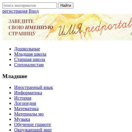
регистрация
Вход
Дошкольные
Младшая школа
Старшая школа
Специалистам
Младшие
Иностранный язык
Информатика
История
Логопедия
Математика
Материалы мо
Музыка
Обучение грамоте
Окружающий мир