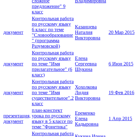
сложное
Владимировна
предложение" 9
класс
Контрольная работа
по русскому языку
Казанцева
6 класс по теме
документ
Наталия
20 Мар 2015
"Словообразование
Викторовна
" (программа
Разумовской)
Контрольная работа
по русскому языку
Елена
документ
по теме "Имя
Сергеевна
6 Июн 2015
прилагательное" (6
Щукина
класс)
Контрольная работа
по русскому языку
Хохолкова
документ
по теме "Имя
Лидия
19 Фев 2016
существительное".2
Викторовна
класс
план-конспект
Еременко
презентация,
урока по русскому
Елена
1 Апр 2015
документ
языку в 5 классе по
Кадыровна
теме "Фонетика"
Контрольная работа
Кукина Ирина