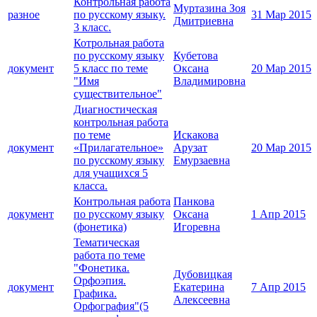
Контрольная работа
Муртазина Зоя
разное
по русскому языку.
31 Мар 2015
Дмитриевна
3 класс.
Котрольная работа
по русскому языку
Кубетова
документ
5 класс по теме
Оксана
20 Мар 2015
"Имя
Владимировна
существительное"
Диагностическая
контрольная работа
по теме
Искакова
документ
«Прилагательное»
Арузат
20 Мар 2015
по русскому языку
Емурзаевна
для учащихся 5
класса.
Контрольная работа
Панкова
документ
по русскому языку
Оксана
1 Апр 2015
(фонетика)
Игоревна
Тематическая
работа по теме
"Фонетика.
Дубовицкая
Орфоэпия.
документ
Екатерина
7 Апр 2015
Графика.
Алексеевна
Орфография"(5