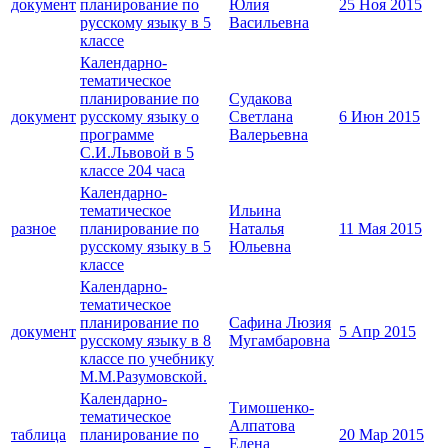
документ
планирование по
Юлия
25 Ноя 2015
русскому языку в 5
Васильевна
классе
Календарно-
тематическое
планирование по
Судакова
документ
русскому языку о
Светлана
6 Июн 2015
программе
Валерьевна
С.И.Львовой в 5
классе 204 часа
Календарно-
тематическое
Ильина
разное
планирование по
Наталья
11 Мая 2015
русскому языку в 5
Юльевна
классе
Календарно-
тематическое
планирование по
Сафина Люзия
документ
5 Апр 2015
русскому языку в 8
Мугамбаровна
классе по учебнику
М.М.Разумовской.
Календарно-
Тимошенко-
тематическое
Алпатова
таблица
планирование по
20 Мар 2015
Елена