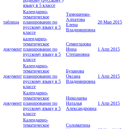
родному (русскому )
языку в 5 классе
Календарно-
Тимошенко-
тематическое
Алпатова
таблица
планирование по
20 Мар 2015
Елена
русскому языку в 5
Владимировна
классе
календарно-
тематическое
Семиглазова
документ
планирование по
Инна
1 Апр 2015
русскому языку в 5
Степановна
классе
Календарно-
тематическое
Буланова
документ
планирование по
Оксана
1 Апр 2015
русскому языку в 5
Владимировна
классе
Календарно-
тематическое
Николаева
документ
планирование по
Наталья
1 Апр 2015
русскому языку в 5
Александровна
классе
Календарно-
тематическое
Соломатина