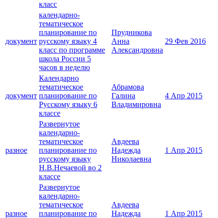
класс
календарно-
тематическое
планирование по
Прудникова
документ
русскому языку 4
Анна
29 Фев 2016
класс по программе
Александровна
школа России 5
часов в неделю
Календарно
тематическое
Абрамова
документ
планирование по
Галина
4 Апр 2015
Русскому языку 6
Владимировна
классе
Развернутое
календарно-
тематическое
Авдеева
разное
планирование по
Надежда
1 Апр 2015
русскому языку
Николаевна
Н.В.Нечаевой во 2
классе
Развернутое
календарно-
тематическое
Авдеева
разное
планирование по
Надежда
1 Апр 2015