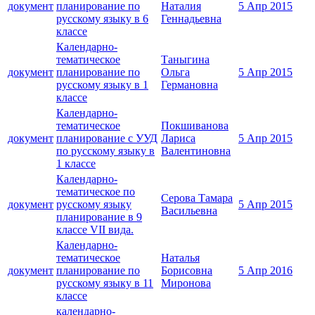
документ
планирование по
Наталия
5 Апр 2015
русскому языку в 6
Геннадьевна
классе
Календарно-
тематическое
Таныгина
документ
планирование по
Ольга
5 Апр 2015
русскому языку в 1
Германовна
классе
Календарно-
тематическое
Покшиванова
документ
планирование с УУД
Лариса
5 Апр 2015
по русскому языку в
Валентиновна
1 классе
Календарно-
тематическое по
Серова Тамара
документ
русскому языку
5 Апр 2015
Васильевна
планирование в 9
классе VII вида.
Календарно-
тематическое
Наталья
документ
планирование по
Борисовна
5 Апр 2016
русскому языку в 11
Миронова
классе
календарно-