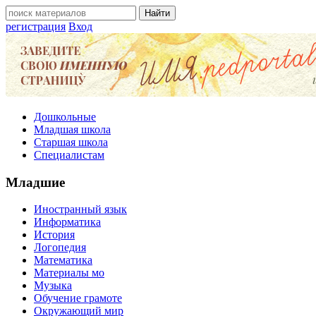
регистрация
Вход
Дошкольные
Младшая школа
Старшая школа
Специалистам
Младшие
Иностранный язык
Информатика
История
Логопедия
Математика
Материалы мо
Музыка
Обучение грамоте
Окружающий мир