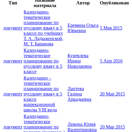
Название
Тип
Автор
Опубликован
материала
Календарно-
тематическое
планирование по
Еремина Ольга
документ
русскому языку в 5
5 Мая 2015
Юрьевна
классе по учебнику
Т. А. Ладыженской,
М. Т. Баранова
Календарно-
тематическое
Куревлева
документ
планирование по
Ирина
5 Апр 2016
русскому языку в 5
Николаевна
классе
Календарно –
тематическое
планирование по
Лаптева
документ
русскому языку в 5
Галина
20 Мар 2015
классе
Аркадьевна
коррекционной
школы VIII вида
Календарно-
тематическое
Левина Юлия
документ
планирование по
20 Мар 2015
Валентиновна