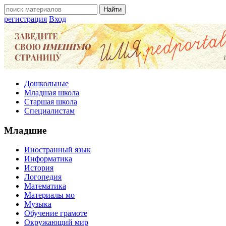
регистрация
Вход
Дошкольные
Младшая школа
Старшая школа
Специалистам
Младшие
Иностранный язык
Информатика
История
Логопедия
Математика
Материалы мо
Музыка
Обучение грамоте
Окружающий мир