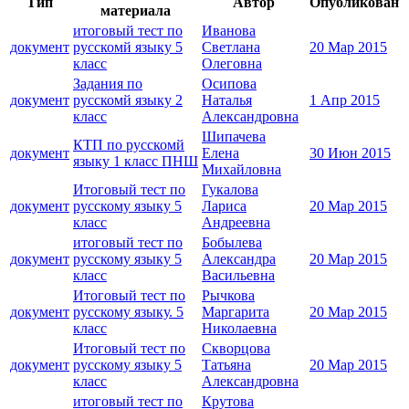
Тип
Автор
Опубликован
материала
итоговый тест по
Иванова
документ
русскомй языку 5
Светлана
20 Мар 2015
класс
Олеговна
Задания по
Осипова
документ
русскомй языку 2
Наталья
1 Апр 2015
класс
Александровна
Шипачева
КТП по русскомй
документ
Елена
30 Июн 2015
языку 1 класс ПНШ
Михайловна
Итоговый тест по
Гукалова
документ
русскому языку 5
Лариса
20 Мар 2015
класс
Андреевна
итоговый тест по
Бобылева
документ
русскому языку 5
Александра
20 Мар 2015
класс
Васильевна
Итоговый тест по
Рычкова
документ
русскому языку. 5
Маргарита
20 Мар 2015
класс
Николаевна
Итоговый тест по
Скворцова
документ
русскому языку 5
Татьяна
20 Мар 2015
класс
Александровна
итоговый тест по
Крутова