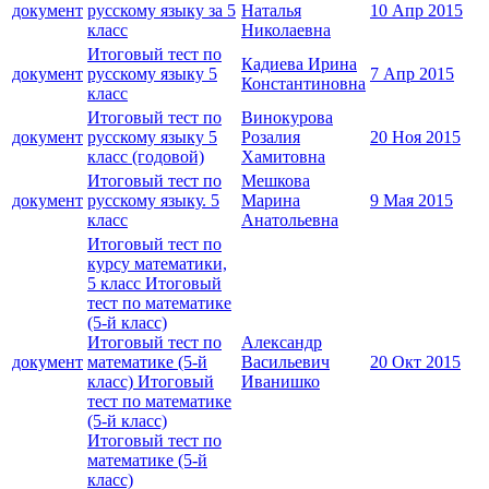
документ
русскому языку за 5
Наталья
10 Апр 2015
класс
Николаевна
Итоговый тест по
Кадиева Ирина
документ
русскому языку 5
7 Апр 2015
Константиновна
класс
Итоговый тест по
Винокурова
документ
русскому языку 5
Розалия
20 Ноя 2015
класс (годовой)
Хамитовна
Итоговый тест по
Мешкова
документ
русскому языку. 5
Марина
9 Мая 2015
класс
Анатольевна
Итоговый тест по
курсу математики,
5 класс Итоговый
тест по математике
(5-й класс)
Итоговый тест по
Александр
документ
математике (5-й
Васильевич
20 Окт 2015
класс) Итоговый
Иванишко
тест по математике
(5-й класс)
Итоговый тест по
математике (5-й
класс)