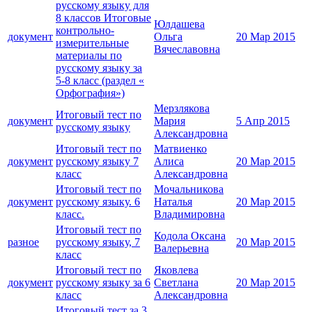
русскому языку для
8 классов Итоговые
Юлдашева
контрольно-
документ
Ольга
20 Мар 2015
измерительные
Вячеславовна
материалы по
русскому языку за
5-8 класс (раздел «
Орфография»)
Мерзлякова
Итоговый тест по
документ
Мария
5 Апр 2015
русскому языку
Александровна
Итоговый тест по
Матвиенко
документ
русскому языку 7
Алиса
20 Мар 2015
класс
Александровна
Итоговый тест по
Мочальникова
документ
русскому языку. 6
Наталья
20 Мар 2015
класс.
Владимировна
Итоговый тест по
Кодола Оксана
разное
русскому языку, 7
20 Мар 2015
Валерьевна
класс
Итоговый тест по
Яковлева
документ
русскому языку за 6
Светлана
20 Мар 2015
класс
Александровна
Итоговый тест за 3