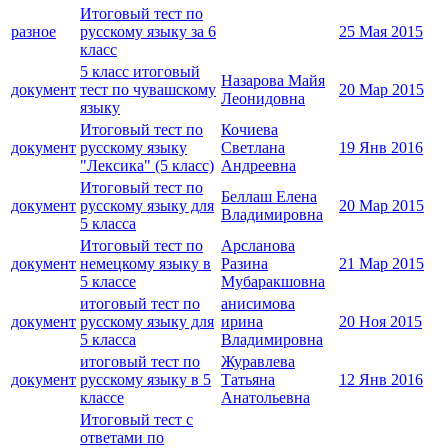
Итоговый тест по
разное
русскому языку за 6
25 Мая 2015
класс
5 класс итоговый
Назарова Майя
документ
тест по чувашскому
20 Мар 2015
Леонидовна
языку
Итоговый тест по
Кочиева
документ
русскому языку
Светлана
19 Янв 2016
"Лексика" (5 класс)
Андреевна
Итоговый тест по
Беллаш Елена
документ
русскому языку для
20 Мар 2015
Владимировна
5 класса
Итоговый тест по
Арсланова
документ
немецкому языку в
Разина
21 Мар 2015
5 классе
Мубаракшовна
итоговый тест по
анисимова
документ
русскому языку для
ирина
20 Ноя 2015
5 класса
Владимировна
итоговый тест по
Журавлева
документ
русскому языку в 5
Татьяна
12 Янв 2016
классе
Анатольевна
Итоговый тест с
ответами по