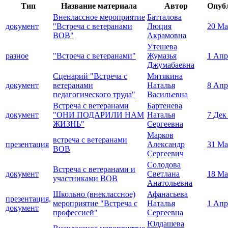
Тип
Название материала
Автор
Опуб
Внеклассное мероприятие
Батталова
документ
"Встреча с ветеранами
Люция
20 Ма
ВОВ"
Акрамовна
Утешева
разное
"Встреча с ветеранами"
Жумазья
1 Апр
Джумабаевна
Сценарий "Встреча с
Митякина
документ
ветеранами
Наталья
8 Апр
педагогического труда"
Васильевна
Встреча с ветеранами
Бартенева
документ
"ОНИ ПОДАРИЛИ НАМ
Наталья
7 Дек
ЖИЗНЬ"
Сергеевна
Марков
встреча с ветеранами
презентация
Александр
31 Ма
ВОВ
Сергеевич
Солодова
Встреча с ветеранами и
документ
Светлана
18 Ма
участниками ВОВ
Анатольевна
Школьно (внеклассное)
Афанасьева
презентация,
мероприятие "Встреча с
Наталья
1 Апр
документ
профессией"
Сергеевна
Юлдашева