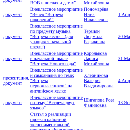
документ
ВОВ в числах и датах"
Михайловна
Внеклассное мероприятие
Пономарёва
документ
"Вечер "Встреча
Инна
1 Апр
поколений"
Николаевна
Внеклассное мероприятие
по предмету музыка
Терзиян
документ
"Встреча весны" (для
Людмила
20 Ма
учащихся начальной
Рафиковна
школы)
Внеклассное мероприятие
Королькова
документ
в начальной школе
Лариса
31 Ма
"Встреча Нового года"
Михайловна
Внеклассное мероприятие
и самоанализ по теме:
Хлебникова
презентация,
"Встреча
Валерия
4 Апр
документ
первоклассников" на
Владимировна
английском языке
Внеклассное мероприятие
Шигапова Роза
документ
на тему "Встреча двух
13 Ян
Фаниловна
языков"
Статья о реализации
проекта районной
экспериментальной
площадки«Формирование