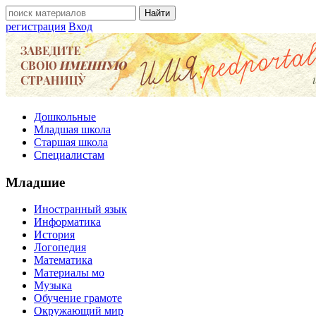
регистрация
Вход
Дошкольные
Младшая школа
Старшая школа
Специалистам
Младшие
Иностранный язык
Информатика
История
Логопедия
Математика
Материалы мо
Музыка
Обучение грамоте
Окружающий мир