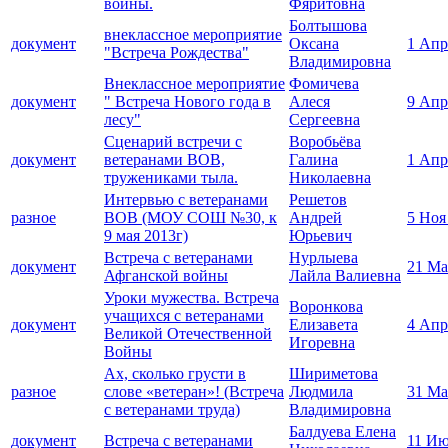
войны.
Фяритовна
Болтышова
внеклассное мероприятие
документ
Оксана
1 Апр
"Встреча Рождества"
Владимировна
Внеклассное мероприятие
Фомичева
документ
" Встреча Нового года в
Алеся
9 Апр
лесу"
Сергеевна
Сценарий встречи с
Воробьёва
документ
ветеранами ВОВ,
Галина
1 Апр
тружениками тыла.
Николаевна
Интервью с ветеранами
Решетов
разное
ВОВ (МОУ СОШ №30, к
Андрей
5 Ноя
9 мая 2013г)
Юрьевич
Встреча с ветеранами
Нурлыева
документ
21 Ма
Афганской войны
Лайла Валиевна
Уроки мужества. Встреча
Воронкова
учащихся с ветеранами
документ
Елизавета
4 Апр
Великой Отечественной
Игоревна
Войны
Ах, сколько грусти в
Шириметова
разное
слове «ветеран»! (Встреча
Людмила
31 Ма
с ветеранами труда)
Владимировна
Балдуева Елена
документ
Встреча с ветеранами
11 Ию