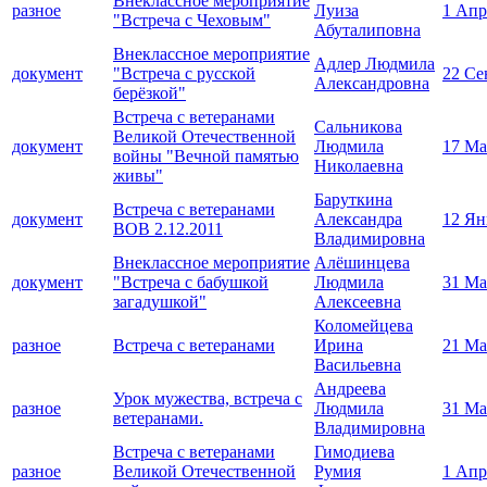
Внеклассное мероприятие
разное
Луиза
1 Апр
"Встреча с Чеховым"
Абуталиповна
Внеклассное мероприятие
Адлер Людмила
документ
"Встреча с русской
22 Се
Александровна
берёзкой"
Встреча с ветеранами
Сальникова
Великой Отечественной
документ
Людмила
17 Ма
войны "Вечной памятью
Николаевна
живы"
Баруткина
Встреча с ветеранами
документ
Александра
12 Ян
ВОВ 2.12.2011
Владимировна
Внеклассное мероприятие
Алёшинцева
документ
"Встреча с бабушкой
Людмила
31 Ма
загадушкой"
Алексеевна
Коломейцева
разное
Встреча с ветеранами
Ирина
21 Ма
Васильевна
Андреева
Урок мужества, встреча с
разное
Людмила
31 Ма
ветеранами.
Владимировна
Встреча с ветеранами
Гимодиева
разное
Великой Отечественной
Румия
1 Апр