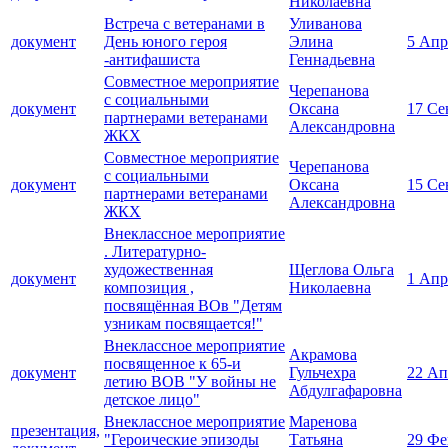
Николаевна
Встреча с ветеранами в
Уливанова
документ
День юного героя
Элина
5 Апр
-антифашиста
Геннадьевна
Совместное мероприятие
Черепанова
с социальными
документ
Оксана
17 Се
партнерами ветеранами
Александровна
ЖКХ
Совместное мероприятие
Черепанова
с социальными
документ
Оксана
15 Се
партнерами ветеранами
Александровна
ЖКХ
Внеклассное мероприятие
. Литературно-
художественная
Щеглова Ольга
документ
1 Апр
композиция ,
Николаевна
посвящённая ВОв "Детям
узникам посвящается!"
Внеклассное мероприятие
Акрамова
посвященное к 65-и
документ
Гульчехра
22 Ап
летию ВОВ "У войны не
Абдулгафаровна
детское лицо"
Внеклассное мероприятие
Маренова
презентация,
"Героические эпизоды
Татьяна
29 Фе