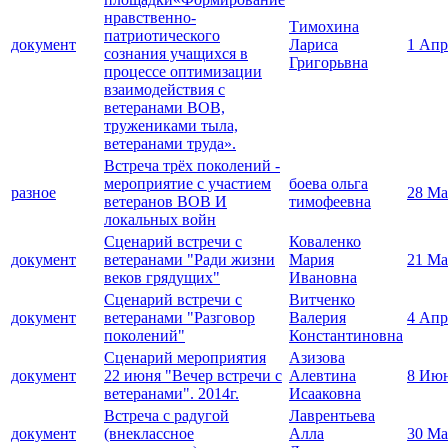
нравственно-
Тимохина
патриотического
документ
Лариса
1 Апр
сознания учащихся в
Григорьвна
процессе оптимизации
взаимодействия с
ветеранами ВОВ,
тружениками тыла,
ветеранами труда».
Встреча трёх поколений -
мероприятие с участием
боева ольга
разное
28 Ма
ветеранов ВОВ И
тимофеевна
локальных войн
Сценарий встречи с
Коваленко
документ
ветеранами "Ради жизни
Мария
21 Ма
веков грядущих"
Ивановна
Сценарий встречи с
Витченко
документ
ветеранами "Разговор
Валерия
4 Апр
поколений"
Константиновна
Сценарий мероприятия
Азизова
документ
22 июня "Вечер встречи с
Алевтина
8 Июн
ветеранами". 2014г.
Исааковна
Встреча с радугой
Лаврентьева
документ
(внеклассное
Алла
30 Ма