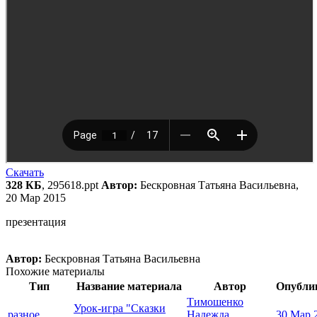
Скачать
328 КБ
, 295618.ppt
Автор:
Бескровная Татьяна Васильевна,
20 Мар 2015
презентация
Автор:
Бескровная Татьяна Васильевна
Похожие материалы
Тип
Название материала
Автор
Опубли
Тимошенко
Урок-игра "Сказки
разное
Надежда
30 Мар 