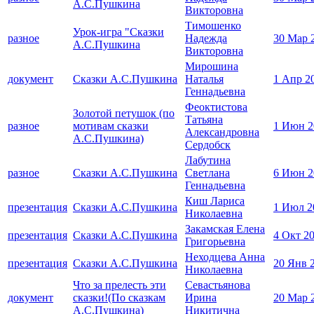
А.С.Пушкина
Викторовна
Тимошенко
Урок-игра "Сказки
разное
Надежда
30 Мар 
А.С.Пушкина
Викторовна
Мирошина
документ
Сказки А.С.Пушкина
Наталья
1 Апр 2
Геннадьевна
Феоктистова
Золотой петушок (по
Татьяна
разное
мотивам сказки
1 Июн 2
Александровна
А.С.Пушкина)
Сердобск
Лабутина
разное
Сказки А.С.Пушкина
Светлана
6 Июн 2
Геннадьевна
Киш Лариса
презентация
Сказки А.С.Пушкина
1 Июл 2
Николаевна
Закамская Елена
презентация
Сказки А.С.Пушкина
4 Окт 2
Григорьевна
Неходцева Анна
презентация
Сказки А.С.Пушкина
20 Янв 
Николаевна
Что за прелесть эти
Севастьянова
документ
сказки!(По сказкам
Ирина
20 Мар 
А.С.Пушкина)
Никитична