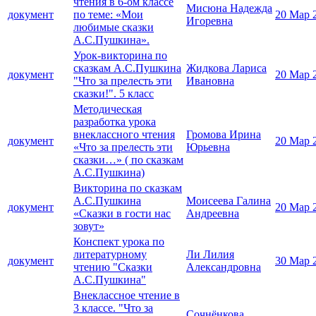
чтения в 6-ом классе
Мисюна Надежда
документ
по теме: «Мои
20 Мар 
Игоревна
любимые сказки
А.С.Пушкина».
Урок-викторина по
сказкам А.С.Пушкина
Жидкова Лариса
документ
20 Мар 
"Что за прелесть эти
Ивановна
сказки!". 5 класс
Методическая
разработка урока
внеклассного чтения
Громова Ирина
документ
20 Мар 
«Что за прелесть эти
Юрьевна
сказки…» ( по сказкам
А.С.Пушкина)
Викторина по сказкам
А.С.Пушкина
Моисеева Галина
документ
20 Мар 
«Сказки в гости нас
Андреевна
зовут»
Конспект урока по
литературному
Ли Лилия
документ
30 Мар 
чтению "Сказки
Александровна
А.С.Пушкина"
Внеклассное чтение в
3 классе. "Что за
Сочнёнкова