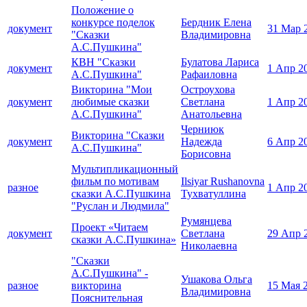
Положение о
конкурсе поделок
Бердник Елена
документ
31 Мар 
"Сказки
Владимировна
А.С.Пушкина"
КВН "Сказки
Булатова Лариса
документ
1 Апр 2
А.С.Пушкина"
Рафаиловна
Викторина "Мои
Остроухова
документ
любимые сказки
Светлана
1 Апр 2
А.С.Пушкина"
Анатольевна
Черниюк
Викторина "Сказки
документ
Надежда
6 Апр 2
А.С.Пушкина"
Борисовна
Мультипликационный
фильм по мотивам
Ilsiyar Rushanovna
разное
1 Апр 2
сказки А.С.Пушкина
Тухватуллина
"Руслан и Людмила"
Румянцева
Проект «Читаем
документ
Светлана
29 Апр 
сказки А.С.Пушкина»
Николаевна
"Сказки
А.С.Пушкина" -
Ушакова Ольга
разное
викторина
15 Мая 
Владимировна
Пояснительная