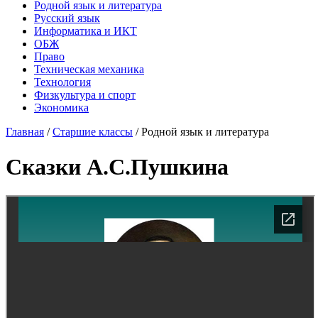
Родной язык и литература
Русский язык
Информатика и ИКТ
ОБЖ
Право
Техническая механика
Технология
Физкультура и спорт
Экономика
Главная
/
Старшие классы
/
Родной язык и литература
Сказки А.С.Пушкина