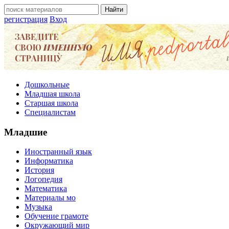
регистрация
Вход
Дошкольные
Младшая школа
Старшая школа
Специалистам
Младшие
Иностранный язык
Информатика
История
Логопедия
Математика
Материалы мо
Музыка
Обучение грамоте
Окружающий мир