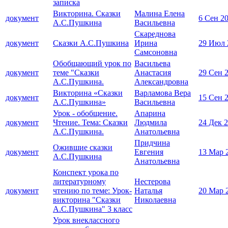
записка
Викторина. Сказки
Малина Елена
документ
6 Сен 2
А.С.Пушкина
Васильевна
Скареднова
документ
Сказки А.С.Пушкина
Ирина
29 Июл 
Самсоновна
Обобщающий урок по
Васильева
документ
теме "Сказки
Анастасия
29 Сен 
А.С.Пушкина.
Александровна
Викторина «Сказки
Варламова Вера
документ
15 Сен 
А.С.Пушкина»
Васильевна
Урок - обобщение.
Апарина
документ
Чтение. Тема: Сказки
Людмила
24 Дек 
А.С.Пушкина.
Анатольевна
Придчина
Ожившие сказки
документ
Евгения
13 Мар 
А.С.Пушкина
Анатольевна
Конспект урока по
литературному
Нестерова
документ
чтению по теме: Урок-
Наталья
20 Мар 
викторина "Сказки
Николаевна
А.С.Пушкина" 3 класс
Урок внеклассного