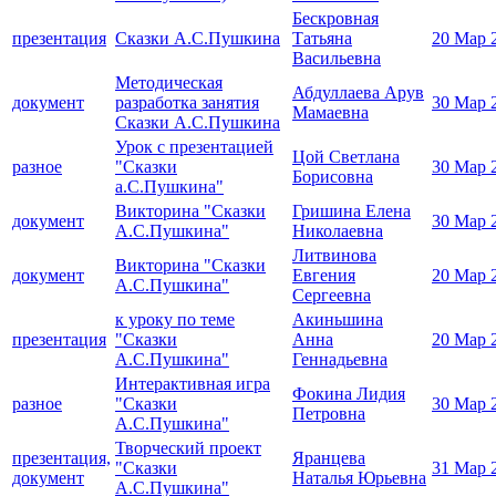
Бескровная
презентация
Сказки А.С.Пушкина
Татьяна
20 Мар 
Васильевна
Методическая
Абдуллаева Арув
документ
разработка занятия
30 Мар 
Мамаевна
Сказки А.С.Пушкина
Урок с презентацией
Цой Светлана
разное
"Сказки
30 Мар 
Борисовна
а.С.Пушкина"
Викторина "Сказки
Гришина Елена
документ
30 Мар 
А.С.Пушкина"
Николаевна
Литвинова
Викторина "Сказки
документ
Евгения
20 Мар 
А.С.Пушкина"
Сергеевна
к уроку по теме
Акиньшина
презентация
"Сказки
Анна
20 Мар 
А.С.Пушкина"
Геннадьевна
Интерактивная игра
Фокина Лидия
разное
"Сказки
30 Мар 
Петровна
А.С.Пушкина"
Творческий проект
презентация,
Яранцева
"Сказки
31 Мар 
документ
Наталья Юрьевна
А.С.Пушкина"