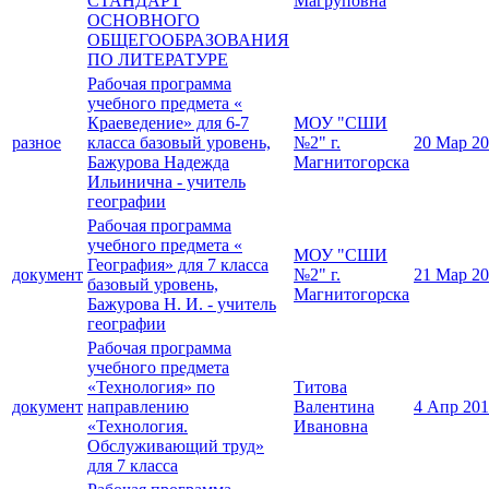
СТАНДАРТ
Магруповна
ОСНОВНОГО
ОБЩЕГООБРАЗОВАНИЯ
ПО ЛИТЕРАТУРЕ
Рабочая программа
учебного предмета «
Краеведение» для 6-7
МОУ "СШИ
разное
класса базовый уровень,
№2" г.
20 Мар 2
Бажурова Надежда
Магнитогорска
Ильинична - учитель
географии
Рабочая программа
учебного предмета «
МОУ "СШИ
География» для 7 класса
документ
№2" г.
21 Мар 2
базовый уровень,
Магнитогорска
Бажурова Н. И. - учитель
географии
Рабочая программа
учебного предмета
«Технология» по
Титова
документ
направлению
Валентина
4 Апр 20
«Технология.
Ивановна
Обслуживающий труд»
для 7 класса