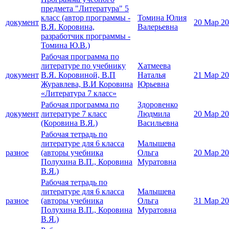
предмета "Литература" 5
класс (автор программы -
Томина Юлия
документ
20 Мар 2
В.Я. Коровина,
Валерьевна
разработчик программы -
Томина Ю.В.)
Рабочая программа по
литературе по учебнику
Хатмеева
документ
В.Я. Коровиной, В.П
Наталья
21 Мар 2
Журавлева, В.И Коровина
Юрьевна
«Литература 7 класс»
Рабочая программа по
Здоровенко
документ
литературе 7 класс
Людмила
20 Мар 2
(Коровина В.Я.)
Васильевна
Рабочая тетрадь по
литературе для 6 класса
Малышева
разное
(авторы учебника
Ольга
20 Мар 2
Полухина В.П., Коровина
Муратовна
В.Я.)
Рабочая тетрадь по
литературе для 6 класса
Малышева
разное
(авторы учебника
Ольга
31 Мар 2
Полухина В.П., Коровина
Муратовна
В.Я.)