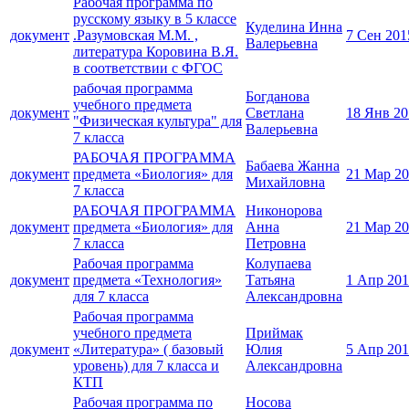
Рабочая программа по
русскому языку в 5 классе
Куделина Инна
документ
.Разумовская М.М. ,
7 Сен 201
Валерьевна
литература Коровина В.Я.
в соответствии с ФГОС
рабочая программа
Богданова
учебного предмета
документ
Светлана
18 Янв 20
"Физическая культура" для
Валерьевна
7 класса
РАБОЧАЯ ПРОГРАММА
Бабаева Жанна
документ
предмета «Биология» для
21 Мар 2
Михайловна
7 класса
РАБОЧАЯ ПРОГРАММА
Никонорова
документ
предмета «Биология» для
Анна
21 Мар 2
7 класса
Петровна
Рабочая программа
Колупаева
документ
предмета «Технология»
Татьяна
1 Апр 20
для 7 класса
Александровна
Рабочая программа
учебного предмета
Приймак
документ
«Литература» ( базовый
Юлия
5 Апр 20
уровень) для 7 класса и
Александровна
КТП
Рабочая программа по
Носова