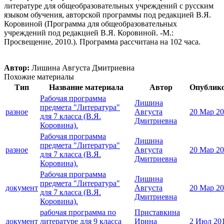
литературе для общеобразовательных учреждений с русским
языком обучения, авторской программы под редакцией В.Я.
Коровиной (Программа для общеобразовательных
учреждений под редакцией В.Я. Коровиной. -М.:
Просвещение, 2010.). Программа рассчитана на 102 часа.
Автор:
Лишина Августа Дмитриевна
Похожие материалы
Тип
Название материала
Автор
Опублик
Рабочая программа
Лишина
предмета "Литература"
разное
Августа
20 Мар 2
для 7 класса (В.Я.
Дмитриевна
Коровина).
Рабочая программа
Лишина
предмета "Литература"
разное
Августа
20 Мар 2
для 7 класса (В.Я.
Дмитриевна
Коровина).
Рабочая программа
Лишина
предмета "Литература"
документ
Августа
20 Мар 2
для 7 класса (В.Я.
Дмитриевна
Коровина).
рабочая программа по
Приставкина
документ
литературе для 9 класса
Ирина
2 Июл 20