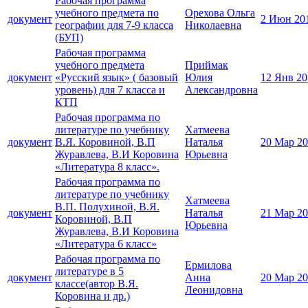
Рабочая программа
учебного предмета по
Орехова Ольга
документ
2 Июн 20
географии для 7-9 класса
Николаевна
(БУП)
Рабочая программа
учебного предмета
Приймак
документ
«Русский язык» ( базовый
Юлия
12 Янв 20
уровень) для 7 класса и
Александровна
КТП
Рабочая программа по
литературе по учебнику
Хатмеева
документ
В.Я. Коровиной, В.П
Наталья
20 Мар 2
Журавлева, В.И Коровина
Юрьевна
«Литература 8 класс».
Рабочая программа по
литературе по учебнику
Хатмеева
В.П. Полухиной, В.Я.
документ
Наталья
21 Мар 2
Коровиной, В.П
Юрьевна
Журавлева, В.И Коровина
«Литература 6 класс»
Рабочая программа по
Ермилова
литературе в 5
документ
Анна
20 Мар 2
классе(автор В.Я.
Леонидовна
Коровина и др.)