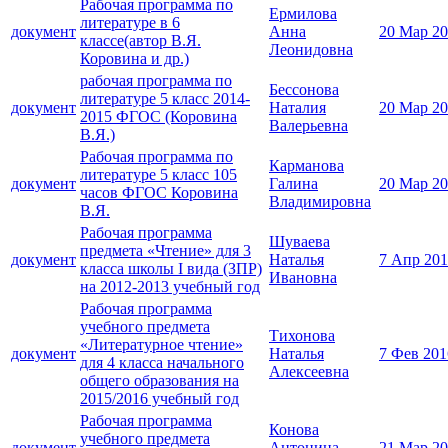
Рабочая программа по
Ермилова
литературе в 6
документ
Анна
20 Мар 2
классе(автор В.Я.
Леонидовна
Коровина и др.)
рабочая программа по
Бессонова
литературе 5 класс 2014-
документ
Наталия
20 Мар 2
2015 ФГОС (Коровина
Валерьевна
В.Я.)
Рабочая программа по
Карманова
литературе 5 класс 105
документ
Галина
20 Мар 2
часов ФГОС Коровина
Владимировна
В.Я.
Рабочая программа
Шуваева
предмета «Чтение» для 3
документ
Наталья
7 Апр 20
класса школы І вида (ЗПР)
Ивановна
на 2012-2013 учебный год
Рабочая программа
учебного предмета
Тихонова
«Литературное чтение»
документ
Наталья
7 Фев 201
для 4 класса начального
Алексеевна
общего образования на
2015/2016 учебный год
Рабочая программа
Конова
учебного предмета
документ
Антонина
21 Мар 2