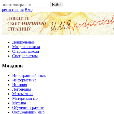
регистрация
Вход
Дошкольные
Младшая школа
Старшая школа
Специалистам
Младшие
Иностранный язык
Информатика
История
Логопедия
Математика
Материалы мо
Музыка
Обучение грамоте
Окружающий мир