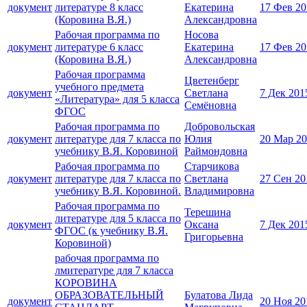
документ
литературе 8 класс
Екатерина
17 Фев 20
(Коровина В.Я.)
Александровна
Рабочая программа по
Носова
документ
литературе 6 класс
Екатерина
17 Фев 20
(Коровина В.Я.)
Александровна
Рабочая программа
Цветенберг
учебного предмета
документ
Светлана
7 Дек 201
«Литература» для 5 класса
Семёновна
ФГОС
Рабочая программа по
Добровольская
документ
литературе для 7 класса по
Юлия
20 Мар 2
учебнику В.Я. Коровиной
Раймондовна
Рабочая программа по
Старчикова
документ
литературе для 7 класса по
Светлана
27 Сен 20
учебнику В.Я. Коровиной.
Владимировна
Рабочая программа по
Терешина
литературе для 5 класса по
документ
Оксана
7 Дек 201
ФГОС (к учебнику В.Я.
Григорьевна
Коровиной)
рабочая программа по
лмитературе для 7 класса
КОРОВИНА
ОБРАЗОВАТЕЛЬНЫЙ
Булатова Лида
документ
20 Ноя 20