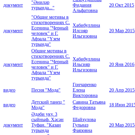
"Әниләр
документ
Фидания
20 Окт 2015
турында..."
Альфатовна
"Общие мотивы в
стихотворениях С.
Хабибуллина
Есенина "Черный
документ
Илсояр
20 Мар 2015
человек" и Г.
Ильгизовна
Афзала "Үзем
турында"
Общие мотивы в
стихотворениях С.
Хабибуллина
Есенина "Черный
документ
Ильсияр
20 Янв 2016
человек" и Г.
Ильгизовна
Афзала "Үзем
турында"
Гончаренко
видео
Песня "Мода"
Елена
20 Апр 2015
Викторовна
Детский танец "
Савина Татьяна
видео
18 Июн 201
Мода"
Федоровна
Әдәби уку. 3
сыйныф. Хәсән
Шайхулова
документ
Туфан. "Казан
Гульназ
20 Мар 2015
турында
Фаязовна