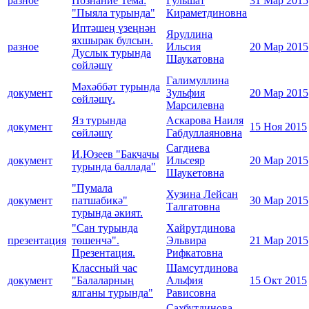
разное
Познание Тема:
Гульшат
31 Мар 2015
"Пыяла турында"
Кираметдиновна
Иптәшең үзеңнән
Яруллина
яхшырак булсын.
разное
Ильсия
20 Мар 2015
Дуслык турында
Шаукатовна
сөйләшү
Галимуллина
Мәхәббәт турында
документ
Зульфия
20 Мар 2015
сөйләшү.
Марсилевна
Яз турында
Аскарова Наиля
документ
15 Ноя 2015
сөйләшү
Габдуллаяновна
Сагдиева
И.Юзеев "Бакчачы
документ
Ильсеяр
20 Мар 2015
турында баллада"
Шаукетовна
"Пумала
Хузина Лейсан
документ
патшабикә"
30 Мар 2015
Талгатовна
турында әкият.
"Сан турында
Хайрутдинова
презентация
төшенчә".
Эльвира
21 Мар 2015
Презентация.
Рифкатовна
Классный час
Шамсутдинова
документ
"Балаларның
Альфия
15 Окт 2015
ялганы турында"
Рависовна
Сахбутдинова