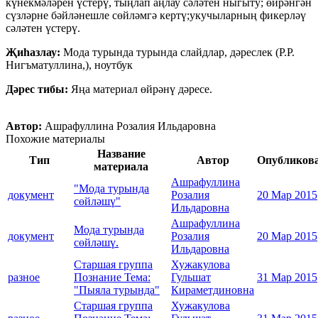
күнекмәләрен үстерү, тыңлап аңлау сәләтен ныгыту; өйрәнгән
сүзләрне бәйләнешле сөйләмгә кертү;укучыларның фикерләү
сәләтен үстерү.
Җиһазлау:
Мода турында турында слайдлар, дәреслек (Р.Р.
Нигъматуллина,), ноутбук
Дәрес тибы:
Яңа материал өйрәнү дәресе.
Автор:
Ашрафуллина Розалия Ильдаровна
Похожие материалы
Название
Тип
Автор
Опубликов
материала
Ашрафуллина
"Мода турында
документ
Розалия
20 Мар 2015
сөйләшү"
Ильдаровна
Ашрафуллина
Мода турында
документ
Розалия
20 Мар 2015
сөйләшү.
Ильдаровна
Старшая группа
Хужакулова
разное
Познание Тема:
Гульшат
31 Мар 2015
"Пыяла турында"
Кираметдиновна
Старшая группа
Хужакулова