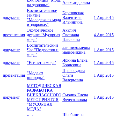
композиция "Мода
Александровна
на здоровье"
Воспитательское
Березовская
занятие
документ
Валентина
1 Апр 2015
"Молодежная мода
Ильинична
и здоровье."
Экологическое
Акулич
презентация
дефиле "Мусорная
Светлана
4 Апр 2015
мода"
Павловна
Воспитательский
али николаевна
документ
Час "Подросток и
1 Апр 2015
мадебейкина
мода"
Яркина Елена
документ
"Египет и мода"
1 Апр 2015
Борисовна
Правосудова
"Мода от
презентация
Ольга
1 Апр 2015
природы"
Валерьевна
МЕТОДИЧЕСКАЯ
РАЗРАБОТКА
ВНЕКЛАССНОГО
Смолик Елена
документ
1 Апр 2015
МЕРОПРИЯТИЯ
Вячеславовна
"МУСОРНАЯ
МОДА"
Щербинина