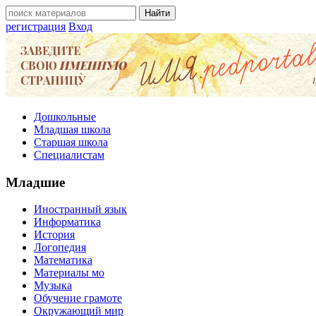
регистрация
Вход
Дошкольные
Младшая школа
Старшая школа
Специалистам
Младшие
Иностранный язык
Информатика
История
Логопедия
Математика
Материалы мо
Музыка
Обучение грамоте
Окружающий мир