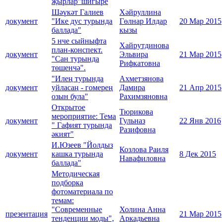
җырлар"шигыре
Шәүкәт Галиев
Хәйруллина
документ
"Ике дус турында
Гөлнар Илдар
20 Мар 2015
баллада"
кызы
5 нче сыйныфта
Хайрутдинова
план-конспект.
документ
Эльвира
21 Мар 2015
"Сан турында
Рифкатовна
төшенчә".
"Илең турында
Ахметзянова
документ
уйласаң - гомерең
Дамира
21 Апр 2015
озын була"
Рахимзяновна
Открытое
Тюрикова
мероприятие: Тема
документ
Гульназ
22 Янв 2016
" Гафият турында
Разифовна
әкият"
И.Юзеев "Йолдыз
Козлова Раиля
документ
кашка турында
8 Дек 2015
Навафиловна
баллада"
Методическая
подборка
фотоматериала по
темам:
"Современные
Холина Анна
презентация
21 Мар 2015
тенденции моды",
Аркадьевна