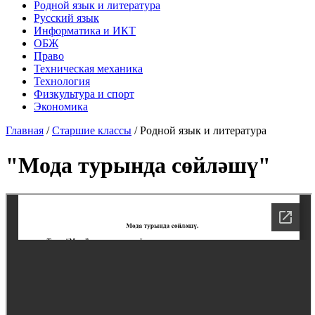
Родной язык и литература
Русский язык
Информатика и ИКТ
ОБЖ
Право
Техническая механика
Технология
Физкультура и спорт
Экономика
Главная
/
Старшие классы
/
Родной язык и литература
"Мода турында сөйләшү"