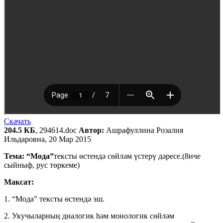
Скачать
204.5 КБ
, 294614.doc
Автор:
Ашрафуллина Розалия
Ильдаровна, 20 Мар 2015
Тема: “Мода”
тексты өстендә сөйләм үстерү дәресе.(8нче
сыйныф, рус төркеме)
Максат:
1. “Мода” тексты өстендә эш.
2. Укучыларның диалогик һәм монологик сөйләм