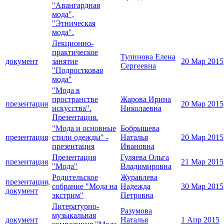
"Авангардная
мода",
"Этническая
мода".
Лекционно-
практическое
Тулинова Елена
документ
занятие
20 Мар 2015
Сергеевна
"Подростковая
мода"
"Мода в
пространстве
Жарова Ирина
презентация
20 Мар 2015
искусства".
Николаевна
Презентация.
"Мода и основные
Бобрышева
презентация
стили одежды" -
Наталья
20 Мар 2015
презентация
Ивановна
Презентация
Гуляева Ольга
презентация
21 Мар 2015
"Мода"
Владимировна
Родительское
Журавлева
презентация,
собрание "Мода на
Надежда
30 Мар 2015
документ
экстрим"
Петровна
Литературно-
Разумова
музыкальная
документ
Наталья
1 Апр 2015