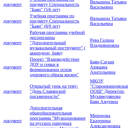
Вяльшина Татьяна
документ
предмету Специальность
Васильевна
"Баян" (5/6 лет)
Учебная программа по
Вяльшина Татьяна
документ
предмету Специальность
Васильевна
"Баян" (8/9 лет)
Рабочая программа учебной
дисциплины
Рева Галина
документ
"Дополнительный
Владимировна
музыкальный инструмент" (
аккордеон, баян)
Проект "Взаимодействие
Баян-Сагаан
ДОУ и семьи в
документ
Аржаана
формировании основ
Анатольевна
здорового образа жизни"
МКОУ
Открытый урок на тему:
"Староиванцовска
документ
"День Славянской
ООШ" Директор:
письменности"
Мухамедзянова
Баян Ажуевна
Дополнительная
общеобразовательная
Миронова
программа "Музицирование
документ
Екатерина
на русских народных
Александровна