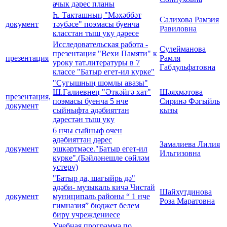
ачык дәрес планы
Һ. Такташның "Мәхәббәт
Салихова Рамзия
документ
тәүбәсе" поэмасы буенча
Равиловна
класстан тыш уку дәресе
Исследовательская работа -
Сулейманова
презентация "Вехи Памяти" к
презентация
Рамля
уроку тат.литературы в 7
Габдульфатовна
классе "Батыр егет-ил курке"
"Сугышның шомлы авазы"
Ш.Галиевнең "Әткәйгә хат"
Шәяхмәтова
презентация,
поэмасы буенча 5 нче
Сиринә Фәгыйль
документ
сыйныфта әдәбияттан
кызы
дәрестән тыш уку
6 нчы сыйныф өчен
әдәбияттан дәрес
Замалиева Лилия
документ
эшкәртмәсе."Батыр егет-ил
Ильгизовна
күрке".(Бәйләнешле сөйләм
үстерү)
"Батыр да, шагыйрь дә"
әдәби- музыкаль кичә Чистай
Шайхутдинова
документ
муниципаль районы “ 1 нче
Роза Маратовна
гимназия” бюджет белем
бирү учреждениесе
Учебная программа по