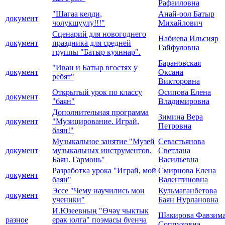
Рафаиловна
"Шагаа келди,
Анай-оол Батыр
документ
чолукшуулу!!!"
Михайлович
Сценарий для новогоднего
Набиева Ильсияр
документ
праздника для средней
Гайфуловна
группы "Батыр куяннар".
Барановская
"Иван и Батыр вгостях у
документ
Оксана
ребят"
Викторовна
Открытый урок по классу
Осипова Елена
документ
"баян"
Владимировна
Дополнительная программа
Зимина Вера
документ
"Музицирование. Играй,
Петровна
баян!"
Музыкальное занятие "Музей
Севастьянова
документ
музыкальных инструментов.
Светлана
Баян. Гармонь"
Васильевна
Разработка урока "Играй, мой
Смирнова Елена
документ
баян"
Валентиновна
Эссе "Чему научились мои
Кульмаганбетова
документ
ученики"
Баян Нурлановна
И.Юзеевның "Өчәү чыктык
Шакирова Фавзим
разное
ерак юлга" поэмасы буенча
Соппуховна