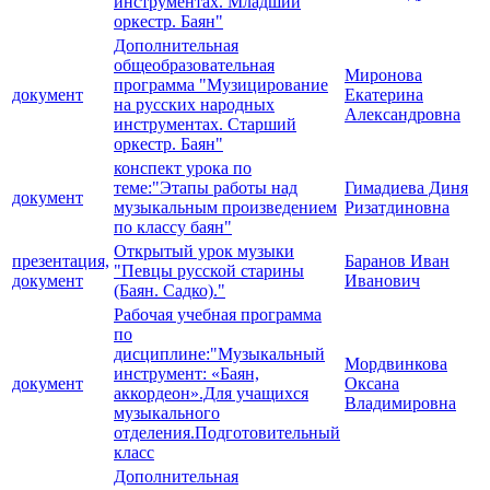
инструментах. Младший
оркестр. Баян"
Дополнительная
общеобразовательная
Миронова
программа "Музицирование
документ
Екатерина
на русских народных
Александровна
инструментах. Старший
оркестр. Баян"
конспект урока по
теме:"Этапы работы над
Гимадиева Диня
документ
музыкальным произведением
Ризатдиновна
по классу баян"
Открытый урок музыки
презентация,
Баранов Иван
"Певцы русской старины
документ
Иванович
(Баян. Садко)."
Рабочая учебная программа
по
дисциплине:"Музыкальный
Мордвинкова
инструмент: «Баян,
документ
Оксана
аккордеон».Для учащихся
Владимировна
музыкального
отделения.Подготовительный
класс
Дополнительная