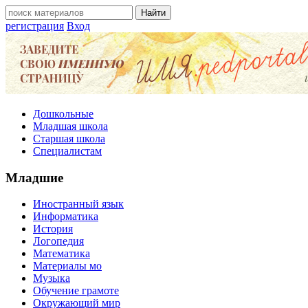
регистрация
Вход
Дошкольные
Младшая школа
Старшая школа
Специалистам
Младшие
Иностранный язык
Информатика
История
Логопедия
Математика
Материалы мо
Музыка
Обучение грамоте
Окружающий мир