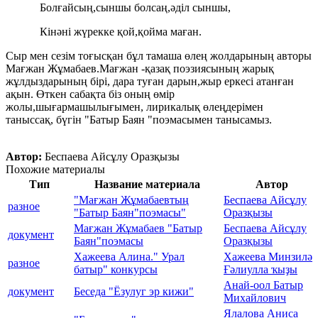
Болғайсың,сыншы болсаң,әділ сыншы,
Кінәні жүрекке қой,қойма маған.
Сыр мен сезім тоғысқан бұл тамаша өлең жолдарының авторы
Мағжан Жұмабаев.Мағжан -қазақ поэзиясының жарық
жұлдыздарының бірі, дара туған дарын,жыр еркесі атанған
ақын. Өткен сабақта біз оның өмір
жолы,шығармашылығымен, лирикалық өлеңдерімен
таныссақ, бүгін "Батыр Баян "поэмасымен танысамыз.
Автор:
Беспаева Айсұлу Оразқызы
Похожие материалы
Тип
Название материала
Автор
"Мағжан Жұмабаевтың
Беспаева Айсұлу
разное
"Батыр Баян"поэмасы"
Оразқызы
Мағжан Жұмабаев "Батыр
Беспаева Айсұлу
документ
Баян"поэмасы
Оразқызы
Хажеева Алина." Урал
Хажеева Минзилә
разное
батыр" конкурсы
Ғәлиулла ҡыҙы
Анай-оол Батыр
документ
Беседа "Ёзулуг эр кижи"
Михайлович
Ялалова Аниса