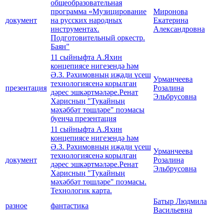
общеобразовательная
программа «Музицирование
Миронова
документ
на русских народных
Екатерина
инструментах.
Александровна
Подготовительный оркестр.
Баян"
11 сыйныфта А.Яхин
концепиясе нигезендә һәм
Ә.З. Рәхимовның иҗади үсеш
Урманчеева
технологиясенә корылган
презентация
Розалина
дәрес эшкәртмәләре.Ренат
Эльбрусовна
Харисның "Тукайның
мәхәббәт төшләре" поэмасы
буенча презентация
11 сыйныфта А.Яхин
концепиясе нигезендә һәм
Ә.З. Рәхимовның иҗади үсеш
Урманчеева
технологиясенә корылган
документ
Розалина
дәрес эшкәртмәләре.Ренат
Эльбрусовна
Харисның "Тукайның
мәхәббәт төшләре" поэмасы.
Технологик карта.
Батыр Людмила
разное
фантастика
Васильевна