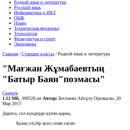
Родной язык и литература
Русский язык
Информатика и ИКТ
ОБЖ
Право
Техническая механика
Технология
Физкультура и спорт
Экономика
Главная
/
Старшие классы
/
Родной язык и литература
"Мағжан Жұмабаевтың
"Батыр Баян"поэмасы"
Скачать
1.12 МБ
, 300528.rar
Автор:
Беспаева Айсұлу Оразқызы, 20
Мар 2015
Дариға, сол күндерде күнім қараң,
Қазақ елі,бір ауыз сөзім саған: