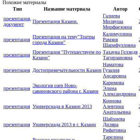
Похожие материалы
Тип
Название материала
Автор
Галиева
презентация,
Презентация Казани.
Миляуша
документ
Мирфаезовна
Калимуллина
Презентация на тему"Театры
презентация
Рамзия
города Казани"
Шарифулловна
Презентация "Путешествуем по
Тахаува Гелзидя
презентация
Казани"
Тагирзановна
Наматова
презентация
Достопримечательности Казани
Гузалия
Ансаровна
Каримова
Экология озер Ново-
презентация
Элина
савиновского района г. Казани
Александровна
Коннова
презентация
Универсиада в Казани 2013
Алевтина
Анатольевна
Шайхиева
презентация
Универсиада 2013 в г. Казани
Диляра
Рифатовна
Тарелина
Русские писатели и