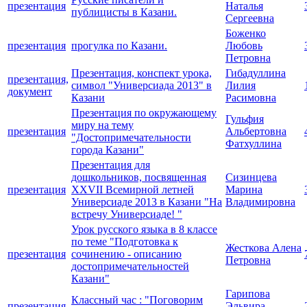
презентация
Наталья
публицисты в Казани.
Сергеевна
Боженко
презентация
прогулка по Казани.
Любовь
Петровна
Презентация, конспект урока,
Гибадуллина
презентация,
символ "Универсиада 2013" в
Лилия
документ
Казани
Расимовна
Презентация по окружающему
Гульфия
миру на тему
презентация
Альбертовна
"Достопримечательности
Фатхуллина
города Казани"
Презентация для
дошкольников, посвященная
Сизинцева
презентация
XXVII Всемирной летней
Марина
Универсиаде 2013 в Казани "На
Владимировна
встречу Универсиаде! "
Урок русского языка в 8 классе
по теме "Подготовка к
Жесткова Алена
презентация
сочинению - описанию
Петровна
достопримечательностей
Казани"
Гарипова
Классный час : "Поговорим
презентация
Эльвира