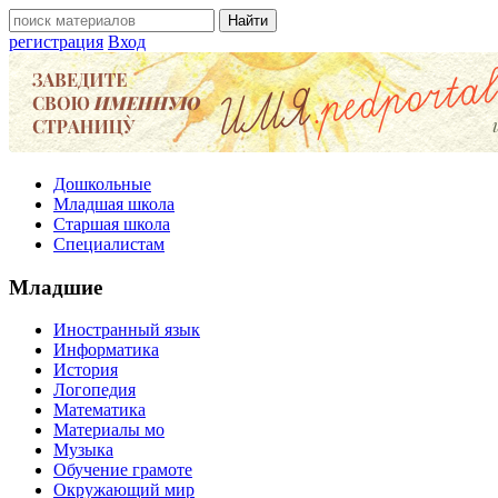
регистрация
Вход
Дошкольные
Младшая школа
Старшая школа
Специалистам
Младшие
Иностранный язык
Информатика
История
Логопедия
Математика
Материалы мо
Музыка
Обучение грамоте
Окружающий мир