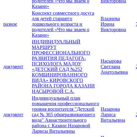
родителей «Что мы знаем о
Викторовна
Казани»
Конспект совместного досуга
для детей старшего
Влазнева
разное
дошкольного возраста и
Ирина
родителей «Что мы знаем о
Викторовна
Казани»
ИНДИВИДУАЛЬНЫЙ
МАРШРУТ
ПРОФЕССИОНАЛЬНОГО
РАЗВИТИЯ ПЕДАГОГА-
Насырова
ПСИХОЛОГА МАДОУ
документ
Светлана
«ДЕТСКИЙ САД №252
Анатольевна
КОМБИНИРОВАННОГО
ВИДА» КИРОВСКОГО
РАЙОНА ГОРОДА КАЗАНИ
НАСЫРОВОЙ С.А.
Индивидуальный план
повышения профессионального
уровня воспитателя "Детский
Назарова
документ
сад № 365 общеразвивающего
Лариса
вида" Авиастроительного
Витальевна
района г. Казани Назаровой
Ларисы Витальевны