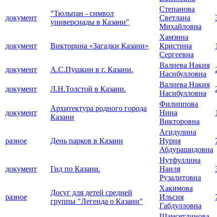
Степанова
"Тюльпан - символ
документ
Светлана
универсиады в Казани"
Михайловна
Хамзина
документ
Викторина «Загадки Казани»
Кристина
Сергеевна
Валиева Накия
документ
А.С.Пушкин в г. Казани.
Насибулловна
Валиева Накия
документ
Л.Н.Толстой в Казани.
Насибулловна
Филиппова
Архитектура родного города
документ
Нина
Казани
Викторовна
Агидулина
разное
День парков в Казани
Нурия
Абдурашидовна
Нутфуллина
документ
Гид по Казани.
Наиля
Рузалитовна
Хакимова
Досуг для детей средней
разное
Ильсия
группы "Легенда о Казани"
Габдулловна
Шамсетдинова