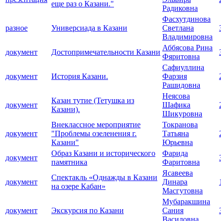
еще раз о Казани."
Радиковна
Фасхутдинова
разное
Универсиада в Казани
Светлана
Владимировна
Аббясова Рина
документ
Достопримечательности Казани
Фяритовна
Сафиуллина
документ
История Казани.
Фарзия
Рашидовна
Неясова
Казан тутие (Тетушка из
документ
Шафика
Казани).
Шикуровна
Внеклассное мероприятие
Токранова
документ
"Проблемы озеленения г.
Татьяна
Казани"
Юрьевна
Образ Казани и исторического
Фарида
документ
памятника
Фаритовна
Ясавеева
Спектакль «Однажды в Казани
документ
Динара
на озере Кабан»
Масгутовна
Мубаракшина
документ
Экскурсия по Казани
Сания
Василовна