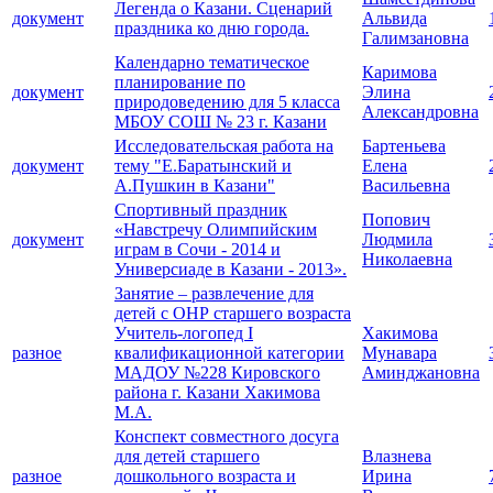
Легенда о Казани. Сценарий
документ
Альвида
праздника ко дню города.
Галимзановна
Календарно тематическое
Каримова
планирование по
документ
Элина
природоведению для 5 класса
Александровна
МБОУ СОШ № 23 г. Казани
Исследовательская работа на
Бартеньева
документ
тему "Е.Баратынский и
Елена
А.Пушкин в Казани"
Васильевна
Спортивный праздник
Попович
«Навстречу Олимпийским
документ
Людмила
играм в Сочи - 2014 и
Николаевна
Универсиаде в Казани - 2013».
Занятие – развлечение для
детей с ОНР старшего возраста
Учитель-логопед I
Хакимова
разное
квалификационной категории
Мунавара
МАДОУ №228 Кировского
Аминджановна
района г. Казани Хакимова
М.А.
Конспект совместного досуга
для детей старшего
Влазнева
разное
дошкольного возраста и
Ирина