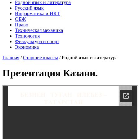
Родной язык и литература
Русский язык
Информатика и ИКТ
ОБЖ
Право
Техническая механика
Технология
Физкультура и спорт
Экономика
Главная
/
Старшие классы
/
Родной язык и литература
Презентация Казани.