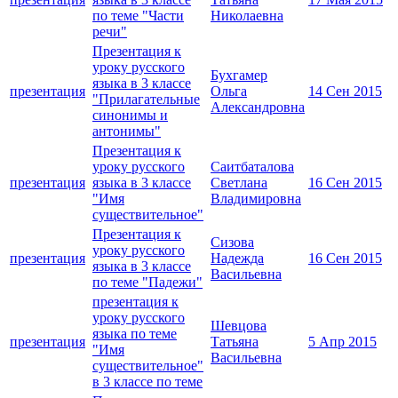
по теме "Части
Николаевна
речи"
Презентация к
уроку русского
Бухгамер
языка в 3 классе
презентация
Ольга
14 Сен 2015
"Прилагательные
Александровна
синонимы и
антонимы"
Презентация к
уроку русского
Саитбаталова
презентация
языка в 3 классе
Светлана
16 Сен 2015
"Имя
Владимировна
существительное"
Презентация к
Сизова
уроку русского
презентация
Надежда
16 Сен 2015
языка в 3 классе
Васильевна
по теме "Падежи"
презентация к
уроку русского
Шевцова
языка по теме
презентация
Татьяна
5 Апр 2015
"Имя
Васильевна
существительное"
в 3 классе по теме