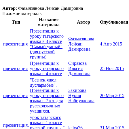
Автор:
Фазылзянова Лейсан Дамировна
Похожие материалы
Название
Тип
Автор
Опубликован
материала
Презентация к
уроку татарского
Фазылзянова
языка в 3 классе
презентация
Лейсан
4 Апр 2015
"Самый умный"
Дамировна
(для русской
группы)
Презентация к
Сиразова
презентация
уроку татарского
Ильсия
25 Ноя 2015
языка в 4 классе
Дамировна
"Безнең яшел
дусларыбыз".
Презентация к
Закирова
презентация
уроку татарского
Нурия
20 Мар 2015
языка в 7 кл. для
Набиулловна
русскоязычных
учащихся.
урок татарского
языка в 1 классе
презентация,
русской группы "
leilya76
31 Мар 2015