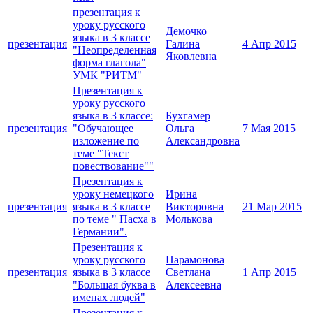
презентация к
уроку русского
Демочко
языка в 3 классе
презентация
Галина
4 Апр 2015
"Неопределенная
Яковлевна
форма глагола"
УМК "РИТМ"
Презентация к
уроку русского
языка в 3 классе:
Бухгамер
презентация
"Обучающее
Ольга
7 Мая 2015
изложение по
Александровна
теме "Текст
повествование""
Презентация к
уроку немецкого
Ирина
презентация
языка в 3 классе
Викторовна
21 Мар 2015
по теме " Пасха в
Молькова
Германии".
Презентация к
уроку русского
Парамонова
презентация
языка в 3 классе
Светлана
1 Апр 2015
"Большая буква в
Алексеевна
именах людей"
Презентация к