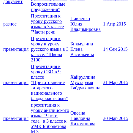
документ
Вопросительные
предложения"
Презентация к
Павленко
уроку русского
разное
Юлия
1 Апр 2015
языка в 3 классе
Владимировна
"Части речи"
Презентация к
уроку к уроку
Бикмулина
презентация
русского языка в 3
Елена
14 Сен 2015
классе. "Школа
Васильевна
2100"
Презентация к
уроку СБО в 9
классе
Хайруллина
презентация
"Приготовление
Мухтарамя
31 Мар 2015
татарского
Габдулхаковна
национального
блюда кыстыбый"
презентация к
уроку английского
Оксана
языка "Части
презентация
Павловна
30 Мар 2015
тела" в 3 классе к
Лихоманова
УМК Биболетова
М.З.