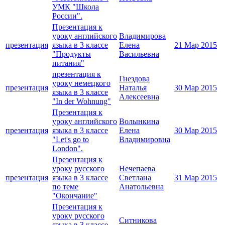
УМК "Школа
России".
Презентация к
уроку английского
Владимирова
презентация
языка в 3 классе
Елена
21 Мар 2015
"Продукты
Васильевна
питания"
презентация к
Гнездова
уроку немецкого
презентация
Наталья
30 Мар 2015
языка в 3 классе
Алексеевна
"In der Wohnung"
Презентация к
уроку английского
Волынкина
презентация
языка в 3 классе
Елена
30 Мар 2015
"Let's go to
Владимировна
London".
Презентация к
уроку русского
Нечепаева
презентация
языка в 3 классе
Светлана
31 Мар 2015
по теме
Анатольевна
"Окончание"
Презентация к
уроку русского
Ситникова
языка в 3 классе