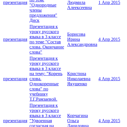
презентация
Людмила
1 Апр 2015
"Однородные
Алеексеевна
члены
предложения"
Диск
Презентация к
уроку русского
Борисова
языка в 3 классе
презентация
Ирина
4 Апр 2015
по теме "Состав
Александровна
слова. Окончание
слова"
Презентация к
уроку русского
языка в 3 классе
на тему: "Корень
Кристина
презентация
слова.
Николаевна
4 Апр 2015
Однокоренные
Якушенко
слова" по
учебнику
Т.Г.Рамзаевой.
Презентация к
уроку русского
языка в 3 классе
Корчагина
презентация
"Удвоенная
Ольга
4 Апр 2015
согласная на
Даниловна