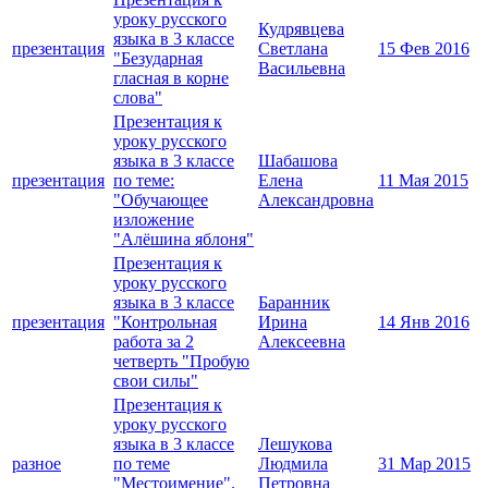
уроку русского
Кудрявцева
языка в 3 классе
презентация
Светлана
15 Фев 2016
"Безударная
Васильевна
гласная в корне
слова"
Презентация к
уроку русского
языка в 3 классе
Шабашова
презентация
по теме:
Елена
11 Мая 2015
"Обучающее
Александровна
изложение
"Алёшина яблоня"
Презентация к
уроку русского
языка в 3 классе
Баранник
презентация
"Контрольная
Ирина
14 Янв 2016
работа за 2
Алексеевна
четверть "Пробую
свои силы"
Презентация к
уроку русского
языка в 3 классе
Лешукова
разное
по теме
Людмила
31 Мар 2015
"Местоимение".
Петровна