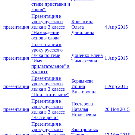
стыке приставки и
корня".
Презентация к
уроку русского
Корчагина
презентация
языка в 3 классе
Ольга
4 Апр 2015
"Нахождение
Даниловна
основы слова".
Презентация к
уроку русского
языка по теме
Доценко Елена
презентация
1 Апр 2015
"Имя
Тимофеевна
прилагательное" в
3 классе
Презентация к
Бердычева
уроку русского
презентация
Ирина
1 Апр 2015
языка в 3 классе
Викторовна
"Прилагательное"
Презентация к
Нестерова
уроку русского
презентация
Наталья
20 Ноя 2015
языка в 3 классе
Николаевна
"Части речи"
Презентация к
уроку русского
Заостровных
презентация
языка в 3 классе
Татьяна
17 Мая 2015