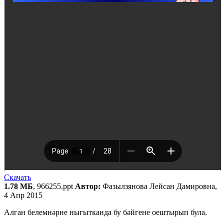
Скачать
1.78 МБ
, 966255.ppt
Автор:
Фазылзянова Лейсан Дамировна,
4 Апр 2015
Алган белемнәрне ныгытканда бу бәйгене оештырып була.