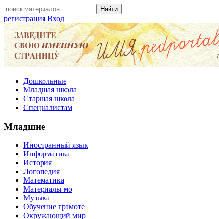
регистрация
Вход
Дошкольные
Младшая школа
Старшая школа
Специалистам
Младшие
Иностранный язык
Информатика
История
Логопедия
Математика
Материалы мо
Музыка
Обучение грамоте
Окружающий мир