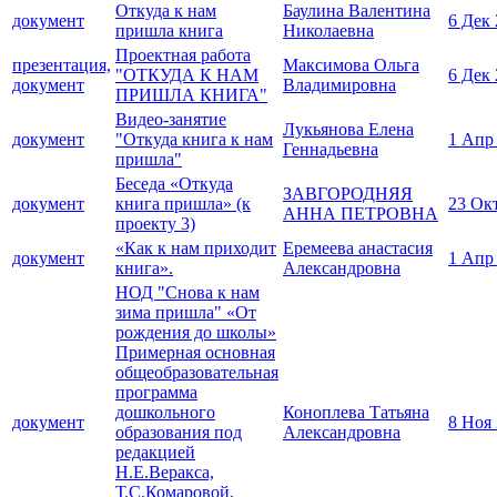
Откуда к нам
Баулина Валентина
документ
6 Дек
пришла книга
Николаевна
Проектная работа
презентация,
Максимова Ольга
"ОТКУДА К НАМ
6 Дек
документ
Владимировна
ПРИШЛА КНИГА"
Видео-занятие
Лукьянова Елена
документ
"Откуда книга к нам
1 Апр
Геннадьевна
пришла"
Беседа «Откуда
ЗАВГОРОДНЯЯ
документ
книга пришла» (к
23 Ок
АННА ПЕТРОВНА
проекту 3)
«Как к нам приходит
Еремеева анастасия
документ
1 Апр
книга».
Александровна
НОД "Снова к нам
зима пришла" «От
рождения до школы»
Примерная основная
общеобразовательная
программа
дошкольного
Коноплева Татьяна
документ
8 Ноя
образования под
Александровна
редакцией
Н.Е.Веракса,
Т.С.Комаровой,