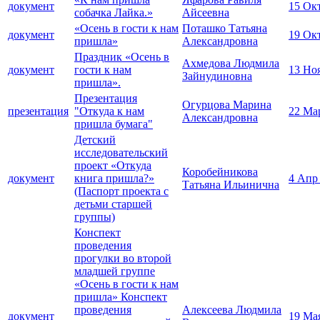
документ
15 Ок
собачка Лайка.»
Айсеевна
«Осень в гости к нам
Поташко Татьяна
документ
19 Ок
пришла»
Александровна
Праздник «Осень в
Ахмедова Людмила
документ
гости к нам
13 Но
Зайнудиновна
пришла».
Презентация
Огурцова Марина
презентация
"Откуда к нам
22 Ма
Александровна
пришла бумага"
Детский
исследовательский
проект «Откуда
Коробейникова
документ
книга пришла?»
4 Апр
Татьяна Ильинична
(Паспорт проекта с
детьми старшей
группы)
Конспект
проведения
прогулки во второй
младшей группе
«Осень в гости к нам
пришла» Конспект
проведения
Алексеева Людмила
документ
19 Ма