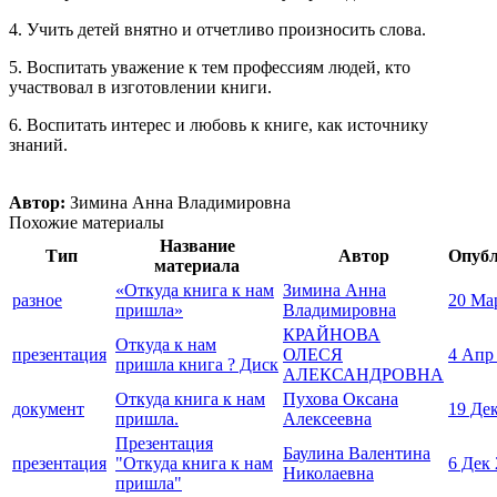
4. Учить детей внятно и отчетливо произносить слова.
5. Воспитать уважение к тем профессиям людей, кто
участвовал в изготовлении книги.
6. Воспитать интерес и любовь к книге, как источнику
знаний.
Автор:
Зимина Анна Владимировна
Похожие материалы
Название
Тип
Автор
Опуб
материала
«Откуда книга к нам
Зимина Анна
разное
20 Ма
пришла»
Владимировна
КРАЙНОВА
Откуда к нам
презентация
ОЛЕСЯ
4 Апр
пришла книга ? Диск
АЛЕКСАНДРОВНА
Откуда книга к нам
Пухова Оксана
документ
19 Де
пришла.
Алексеевна
Презентация
Баулина Валентина
презентация
"Откуда книга к нам
6 Дек
Николаевна
пришла"