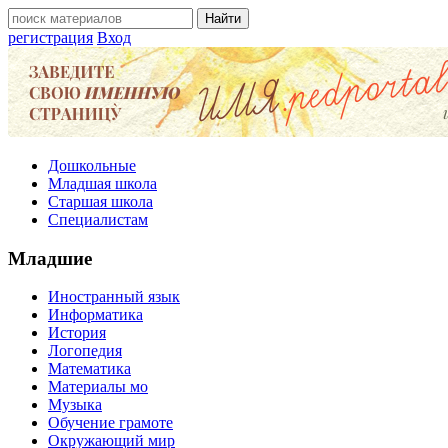
регистрация
Вход
Дошкольные
Младшая школа
Старшая школа
Специалистам
Младшие
Иностранный язык
Информатика
История
Логопедия
Математика
Материалы мо
Музыка
Обучение грамоте
Окружающий мир