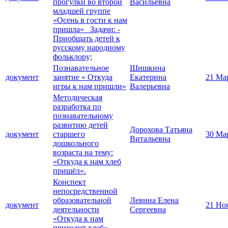
прогулки во второй
Васильевна
младшей группе
«Осень в гости к нам
пришла» Задачи: -
Приобщать детей к
русскому народному
фольклору;
Познавательное
Шишкина
документ
занятие « Откуда
Екатерина
21 Ма
игры к нам пришли»
Валерьевна
Методическая
разработка по
познавательному
развитию детей
Дорохова Татьяна
документ
старшего
30 Ма
Витальевна
дошкольного
возраста на тему:
«Откуда к нам хлеб
пришёл».
Конспект
непосредственной
образовательной
Левина Елена
документ
21 Но
деятельности
Сергеевна
«Откуда к нам
приходит хлеб»