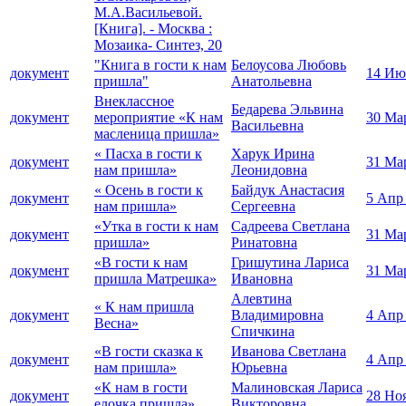
М.А.Васильевой.
[Книга]. - Москва :
Мозаика- Синтез, 20
"Книга в гости к нам
Белоусова Любовь
документ
14 Ию
пришла"
Анатольевна
Внеклассное
Бедарева Эльвина
документ
мероприятие «К нам
30 Ма
Васильевна
масленица пришла»
« Пасха в гости к
Харук Ирина
документ
31 Ма
нам пришла»
Леонидовна
« Осень в гости к
Байдук Анастасия
документ
5 Апр
нам пришла»
Сергеевна
«Утка в гости к нам
Садреева Светлана
документ
31 Ма
пришла»
Ринатовна
«В гости к нам
Гришутина Лариса
документ
31 Ма
пришла Матрешка»
Ивановна
Алевтина
« К нам пришла
документ
Владимировна
4 Апр
Весна»
Спичкина
«В гости сказка к
Иванова Светлана
документ
4 Апр
нам пришла»
Юрьевна
«К нам в гости
Малиновская Лариса
документ
28 Но
елочка пришла»
Викторовна