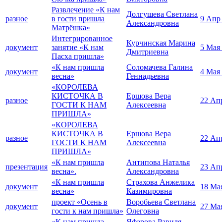
Развлечение «К нам
Долгушева Светлана
разное
в гости пришла
9 Апр
Александровна
Матрёшка»
Интегрированное
Курчинская Марина
документ
занятие «К нам
5 Мая
Дмитриевна
Пасха пришла»
«К нам пришла
Соломачева Галина
документ
4 Мая
весна»
Геннадьевна
«КОРОЛЕВА
КИСТОЧКА В
Ершова Вера
разное
22 Ап
ГОСТИ К НАМ
Алексеевна
ПРИШЛА»
«КОРОЛЕВА
КИСТОЧКА В
Ершова Вера
разное
22 Ап
ГОСТИ К НАМ
Алексеевна
ПРИШЛА»
«К нам пришла
Антипова Наталья
презентация
23 Ап
весна».
Александровна
«К нам пришла
Страхова Анжелика
документ
18 Ма
весна»
Казимировна
проект «Осень в
Воробьева Светлана
документ
27 Ма
гости к нам пришла»
Олеговна
«К нам пришла
Яфарова Равиля