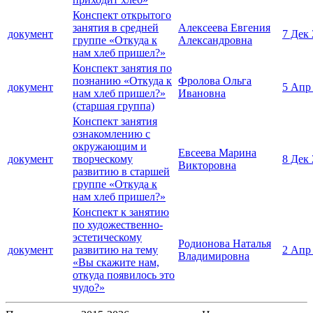
Конспект открытого
занятия в средней
Алексеева Евгения
документ
7 Дек
группе «Откуда к
Александровна
нам хлеб пришел?»
Конспект занятия по
познанию «Откуда к
Фролова Ольга
документ
5 Апр
нам хлеб пришел?»
Ивановна
(старшая группа)
Конспект занятия
ознакомлению с
окружающим и
Евсеева Марина
документ
творческому
8 Дек
Викторовна
развитию в старшей
группе «Откуда к
нам хлеб пришел?»
Конспект к занятию
по художественно-
эстетическому
Родионова Наталья
документ
развитию на тему
2 Апр
Владимировна
«Вы скажите нам,
откуда появилось это
чудо?»