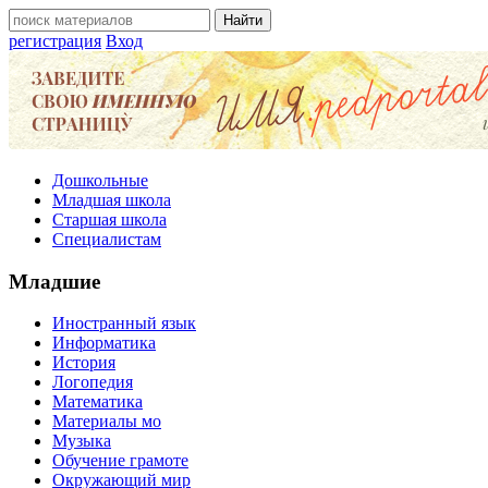
регистрация
Вход
Дошкольные
Младшая школа
Старшая школа
Специалистам
Младшие
Иностранный язык
Информатика
История
Логопедия
Математика
Материалы мо
Музыка
Обучение грамоте
Окружающий мир