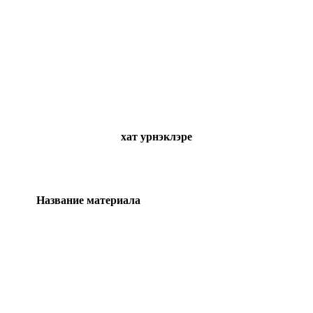
хат урнэклэре
Название материала