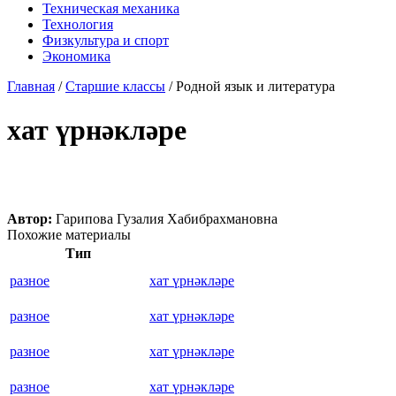
Техническая механика
Технология
Физкультура и спорт
Экономика
Главная
/
Старшие классы
/
Родной язык и литература
хат үрнәкләре
Автор:
Гарипова Гузалия Хабибрахмановна
Похожие материалы
Тип
разное
хат үрнәкләре
разное
хат үрнәкләре
разное
хат үрнәкләре
разное
хат үрнәкләре