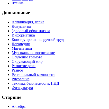
Чтение
Дошкольные
Аппликация, лепка
Документы
Здоровый образ жизни
Информатика
Конструирование, ручной труд
Логопедия
Математика
Музыкальное воспитание
Обучение грамоте
Окружающий мир
Развитие речи
Разное
Региональный компонент
Рисование
Техника безопасности, ПДД
Физкультура
Старшие
Алгебра