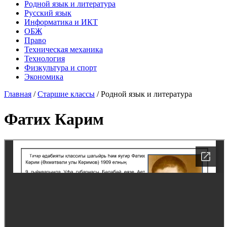
Родной язык и литература
Русский язык
Информатика и ИКТ
ОБЖ
Право
Техническая механика
Технология
Физкультура и спорт
Экономика
Главная
/
Старшие классы
/
Родной язык и литература
Фатих Карим