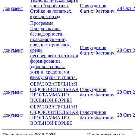
Технологическая карта
урока Акробатика.
Галяутдинов
документ
28 Окт 
Стойка на лопатках,
Фатих Фаатович
кувырок назад
Программа
Профилактика
безнадзорности,
правонарушений,
вредных привычек,
Галяутдинов
документ
среди
28 Окт 
Фатих Фаатович
несовершеннолетних и
формирование
здорового образа
жизни, средствами
физкультуры и спорта.
ОБРАЗОВАТЕЛЬНАЯ
ОЗДОРОВИТЕЛЬНАЯ
Галяутдинов
документ
28 Окт 
ПРОГРАММА ПО
Фатих Фаатович
ВОЛЬНОЙ БОРЬБЕ
ОБРАЗОВАТЕЛЬНАЯ
ОЗДОРОВИТЕЛЬНАЯ
Галяутдинов
документ
28 Окт 
ПРОГРАММА ПО
Фатих Фаатович
ВОЛЬНОЙ БОРЬБЕ
Педпортал.нет, 2015-2026
Напишите нам на