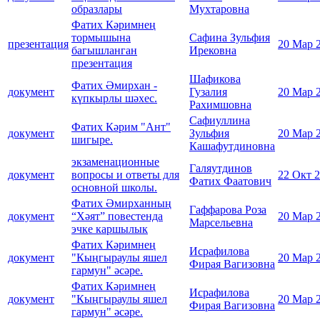
образлары
Мухтаровна
Фатих Кәримнең
тормышына
Сафина Зульфия
презентация
20 Мар 
багышланган
Ирековна
презентация
Шафикова
Фатих Әмирхан -
документ
Гузалия
20 Мар 
күпкырлы шәхес.
Рахимшовна
Сафиуллина
Фатих Кәрим "Ант"
документ
Зульфия
20 Мар 
шигыре.
Кашафутдиновна
экзаменационные
Галяутдинов
документ
вопросы и ответы для
22 Окт 
Фатих Фаатович
основной школы.
Фатих Әмирханның
Гаффарова Роза
документ
“Хәят” повестенда
20 Мар 
Марсельевна
эчке каршылык
Фатих Кәримнең
Исрафилова
документ
"Кыңгыраулы яшел
20 Мар 
Фирая Вагизовна
гармун" әсәре.
Фатих Кәримнең
Исрафилова
документ
"Кыңгыраулы яшел
20 Мар 
Фирая Вагизовна
гармун" әсәре.