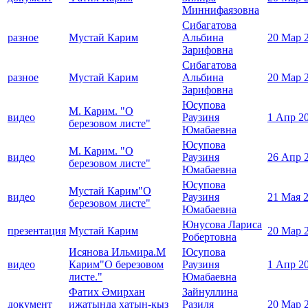
Миннифаязовна
Сибагатова
разное
Мустай Карим
Альбина
20 Мар 
Зарифовна
Сибагатова
разное
Мустай Карим
Альбина
20 Мар 
Зарифовна
Юсупова
М. Карим. "О
видео
Раузиня
1 Апр 2
березовом листе"
Юмабаевна
Юсупова
М. Карим. "О
видео
Раузиня
26 Апр 
березовом листе"
Юмабаевна
Юсупова
Мустай Карим"О
видео
Раузиня
21 Мая 
березовом листе"
Юмабаевна
Юнусова Лариса
презентация
Мустай Карим
20 Мар 
Робертовна
Исянова Ильмира.М
Юсупова
видео
Карим"О березовом
Раузиня
1 Апр 2
листе."
Юмабаевна
Фатих Әмирхан
Зайнуллина
документ
иҗатында хатын-кыз
Разиля
20 Мар 