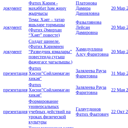
Фатих Кәрим -
Платонова
документ
мәхәббәт һәм җиңү
Дамира
20 Мар 
җырчысы
Данияловна
Тема: Хәят – татар
Фазылзянова
яшьләре тормышы
документ
Лейсан
20 Мар 
(Фатих Әмирхан
Дамировна
“Хәят” повесте)
Солдат шинеле.
(Фатих Кәримнең
Хамидуллина
документ
“Разведчик язмалары”
20 Мар 
Алсу Фаритовна
повестендә сугыш
фаҗигасе чагылышы.)
Фатих
Залялеева Рауза
презентация
Хөсни"Сөйләнмәгән
31 Мар 
Фаритовна
хикәя"
Фатих
Залялеева Рауза
презентация
Хөсни"Сөйләнмәгән
22 Мая 
Фаритовна
хикәя"
Формирование
универсальных
Галяутдинов
презентация
учебных действий на
22 Окт 
Фатих Фаатович
уроках физической
культуры