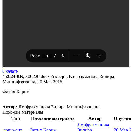
Скачать
452.24 КБ
, 300229.docx
Автор:
Лутфрахманова Зилира
Миннифаязовна, 20 Мар 2015
Фатих Карим
Автор:
Лутфрахманова Зилира Миннифаязовна
Похожие материалы
Тип
Название материала
Автор
Опубли
Лутфрахманова
документ
Фатих Карим
Зилира
20 Мар 