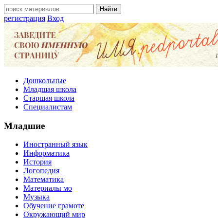
регистрация
Вход
Дошкольные
Младшая школа
Старшая школа
Специалистам
Младшие
Иностранный язык
Информатика
История
Логопедия
Математика
Материалы мо
Музыка
Обучение грамоте
Окружающий мир