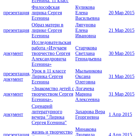
Есенина. 11 класс
Философская
Куликова
презентация
лирика Сергея
Елена
20 Мар 2015
Есенина
Васильевна
Образ матери в
Ляпунова
презентация
лирике Сергея
Елена
21 Мар 2015
Есенина
Ивановна
Исследовательская
работа «Изучаем
Старчкова
документ
творчество Сергея
Светлана
30 Мар 2015
Александровича
Геннадьевна
Есенина»
Урок в 11 классе
Мыльникова
презентация,
Лирика Сергея
Оксана
31 Мар 2015
документ
Есенина
Олеговна
«Знакомство детей с
Логачева
документ
творчеством Сергея
Марина
31 Мар 2015
Есенина».
Алексеевна
Сценарий
литературного
Захарова Вера
документ
1 Апр 2015
вечера "Лирика
Георгиевна
Сергея Есенина"
Минакова
жизнь и творчество
презентация
Людмила
4 Апр 2015