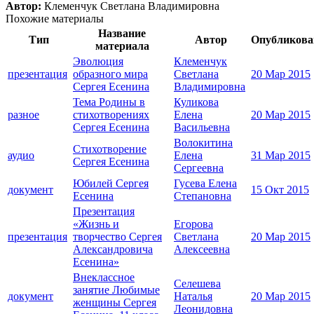
Автор:
Клеменчук Светлана Владимировна
Похожие материалы
Название
Тип
Автор
Опубликова
материала
Эволюция
Клеменчук
презентация
образного мира
Светлана
20 Мар 2015
Сергея Есенина
Владимировна
Тема Родины в
Куликова
разное
стихотворениях
Елена
20 Мар 2015
Сергея Есенина
Васильевна
Волокитина
Стихотворение
аудио
Елена
31 Мар 2015
Сергея Есенина
Сергеевна
Юбилей Сергея
Гусева Елена
документ
15 Окт 2015
Есенина
Степановна
Презентация
«Жизнь и
Егорова
презентация
творчество Сергея
Светлана
20 Мар 2015
Александровича
Алексеевна
Есенина»
Внеклассное
Селешева
занятие Любимые
документ
Наталья
20 Мар 2015
женщины Сергея
Леонидовна