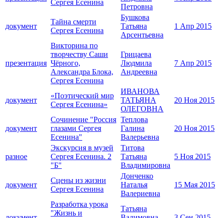
Сергея Есенина
Петровна
Бушкова
Тайна смерти
документ
Татьяна
1 Апр 2015
Сергея Есенина
Арсентьевна
Викторина по
творчеству Саши
Грицаева
презентация
Чёрного,
Людмила
7 Апр 2015
Александра Блока,
Андреевна
Сергея Есенина
ИВАНОВА
«Поэтический мир
документ
ТАТЬЯНА
20 Ноя 2015
Сергея Есенина»
ОЛЕГОВНА
Сочинение "Россия
Теплова
документ
глазами Сергея
Галина
20 Ноя 2015
Есенина"
Валерьевна
Экскурсия в музей
Титова
разное
Сергея Есенина. 2
Татьяна
5 Ноя 2015
"Б"
Владимировна
Донченко
Сцены из жизни
документ
Наталья
15 Мая 2015
Сергея Есенина
Валериевна
Разработка урока
Татьяна
"Жизнь и
документ
Вадимовна
3 Сен 2015