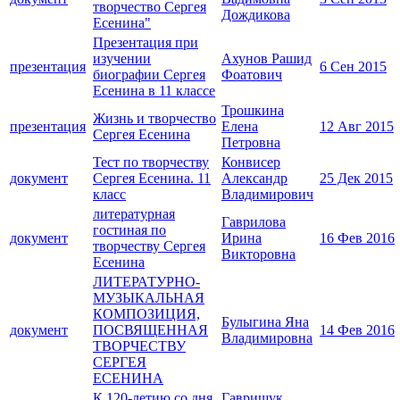
творчество Сергея
Дождикова
Есенина"
Презентация при
изучении
Ахунов Рашид
презентация
6 Сен 2015
биографии Сергея
Фоатович
Есенина в 11 классе
Трошкина
Жизнь и творчество
презентация
Елена
12 Авг 2015
Сергея Есенина
Петровна
Тест по творчеству
Конвисер
документ
Сергея Есенина. 11
Александр
25 Дек 2015
класс
Владимирович
литературная
Гаврилова
гостиная по
документ
Ирина
16 Фев 2016
творчеству Сергея
Викторовна
Есенина
ЛИТЕРАТУРНО-
МУЗЫКАЛЬНАЯ
КОМПОЗИЦИЯ,
Булыгина Яна
документ
ПОСВЯЩЕННАЯ
14 Фев 2016
Владимировна
ТВОРЧЕСТВУ
СЕРГЕЯ
ЕСЕНИНА
К 120-летию со дня
Гаврищук