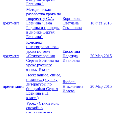
Есенина "
Методическая
разработка урока по
творчеству С.А.
Корнилова
документ
Есенина "Тема
Светлана
18 Фев 2016
Родины и природы
Семеновна
в лирике Сергея
Есенина"
Конспект
интегрированного
урока по теме
Евсютина
документ
«Стихотворения
Надежда
20 Мар 2015
Сергея Есенина на
Ивановна
уроке русского
языка. Текст»
Несказанное, синее,
нежное... (к уроку
Любовь
литературы по
презентация
Николаевна
20 Мар 2015
биографии Сергея
Исаева
Есенина в 11
классе)
Урок: «Стихи мои,
спокойно
расскажите про