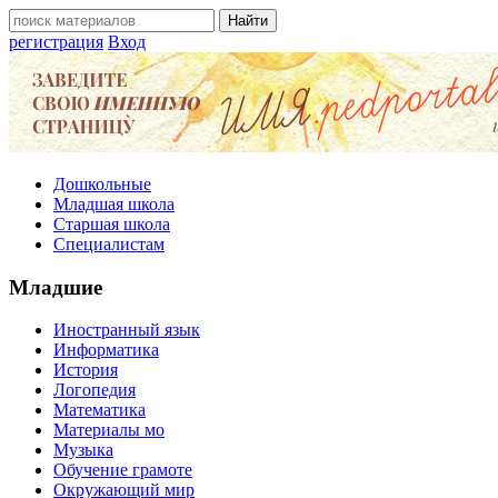
регистрация
Вход
Дошкольные
Младшая школа
Старшая школа
Специалистам
Младшие
Иностранный язык
Информатика
История
Логопедия
Математика
Материалы мо
Музыка
Обучение грамоте
Окружающий мир