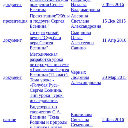
документ
рождения Сергея
Наталья
7 Фев 2016
Есенина
Владимировна
Презентация:"Жёны
Аверина
презентация
и подруги Сергея
Светлана
15 Дек 2015
Есенина."
Александровна
Литературный
Смирнова
вечер "Судьба и
Ольга
документ
11 Апр 2016
вера Сергея
Алексеевна
Есенина"
Савино
Методическая
разработка урока
литературы по теме
«Творчество Сергея
Черных
Есенина»(11 класс).
документ
Людмила
20 Мар 2015
Тема урока -
Александровна
«Голубая Русь»
Сергея Есенина.
Тип урока –урок-
исследование.
Видеоурок по
творчеству С.А.
Корнилова
Есенина "Тема
разное
Светлана
2 Фев 2016
Родины и природы
Семеновна
в лирике Сергея