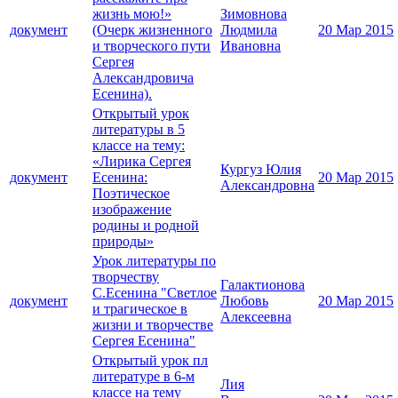
жизнь мою!»
Зимовнова
документ
(Очерк жизненного
Людмила
20 Мар 2015
и творческого пути
Ивановна
Сергея
Александровича
Есенина).
Открытый урок
литературы в 5
классе на тему:
«Лирика Сергея
Кургуз Юлия
документ
Есенина:
20 Мар 2015
Александровна
Поэтическое
изображение
родины и родной
природы»
Урок литературы по
творчеству
Галактионова
С.Есенина "Светлое
документ
Любовь
20 Мар 2015
и трагическое в
Алексеевна
жизни и творчестве
Сергея Есенина"
Открытый урок пл
литературе в 6-м
Лия
классе на тему