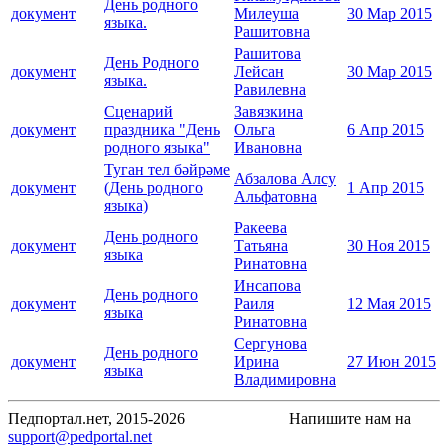
День родного
документ
Милеуша
30 Мар 2015
языка.
Рашитовна
Рашитова
День Родного
документ
Лейсан
30 Мар 2015
языка.
Равилевна
Сценарий
Завязкина
документ
праздника "День
Ольга
6 Апр 2015
родного языка"
Ивановна
Туган тел бәйрәме
Абзалова Алсу
документ
(День родного
1 Апр 2015
Альфатовна
языка)
Ракеева
День родного
документ
Татьяна
30 Ноя 2015
языка
Ринатовна
Инсапова
День родного
документ
Раиля
12 Мая 2015
языка
Ринатовна
Сергунова
День родного
документ
Ирина
27 Июн 2015
языка
Владимировна
Педпортал.нет, 2015-2026
Напишите нам на
support@pedportal.net