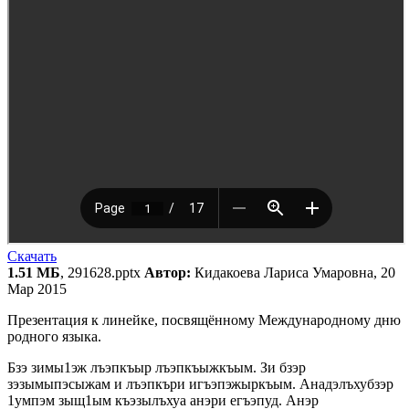
Скачать
1.51 МБ
, 291628.pptx
Автор:
Кидакоева Лариса Умаровна, 20
Мар 2015
Презентация к линейке, посвящённому Международному дню
родного языка.
Бзэ зимы1эж лъэпкъыр лъэпкъыжкъым. Зи бзэр
зэзымыпэсыжам и лъэпкъри игъэпэжыркъым. Анадэлъхубзэр
1умпэм зыщ1ым къэзылъхуа анэри егъэпуд. Анэр