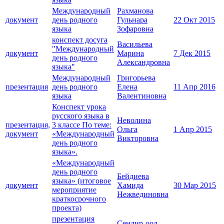
Международный
Рахманова
документ
день родного
Гульнара
22 Окт 2015
языка
Зофаровна
конспект досуга
Васильева
"Международный
документ
Марина
7 Дек 2015
день родного
Александровна
языка"
Международный
Григорьева
презентация
день родного
Елена
11 Апр 2016
языка
Валентиновна
Конспект урока
русского языка в
Неволина
презентация,
3 классе По теме:
Ольга
1 Апр 2015
документ
«Международный
Викторовна
день родного
языка».
«Международный
день родного
Бейдиева
языка» (итоговое
документ
Хамида
30 Мар 2015
мероприятие
Нежвединовна
краткосрочного
проекта)
презентация
Сендир-оол