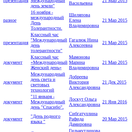
презентация
Международный
21 Мар 2015
Васильевна
день земли"
16 ноября -
Шиляпова
международный
разное
Елена
21 Мар 2015
День
Владимировна
Толерантности.
Классный час
"Международный
Гагалюк Нина
презентация
21 Мар 2015
день
Алексеевна
толерантности"
Классный час
Мамонова
документ
«Международный
Марина
21 Мар 2015
Женский день»
Владимировна
Международный
Добреева
день света и
документ
Виктория
21 Дек 2015
световых
Александровна
технологий
"11 января -
Лоскут Ольга
документ
Международный
21 Янв 2016
Александровна
день "Спасибо".
Сибгатуллина
"День родного
документ
Рафида
20 Мар 2015
языка "
Дамировна
Гильмутдинова