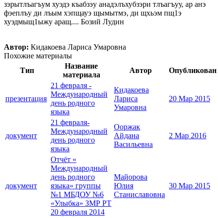
зэрытлъагъум хуэдэ къабзэу анадэлъхубзэри тлъагъуу, ар анэ
фэеплъу ди лъым хэпщауэ щымытмэ, ди щхьэм пщ1э
хуэдмыщ1ыжу аращ.... Бозий Лудин
Автор:
Кидакоева Лариса Умаровна
Похожие материалы
Название
Тип
Автор
Опубликован
материала
21 февраля -
Кидакоева
Международный
презентация
Лариса
20 Мар 2015
день родного
Умаровна
языка
21 февраля-
Ооржак
Международный
документ
Айдана
2 Мар 2016
день родного
Васильевна
языка
Отчёт «
Международный
день родного
Майорова
документ
языка» группы
Юлия
30 Мар 2015
№1 МБДОУ №6
Станиславовна
«Улыбка» ЗМР РТ
20 февраля 2014