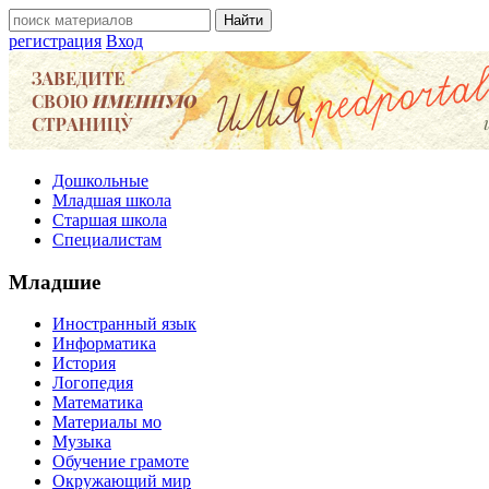
регистрация
Вход
Дошкольные
Младшая школа
Старшая школа
Специалистам
Младшие
Иностранный язык
Информатика
История
Логопедия
Математика
Материалы мо
Музыка
Обучение грамоте
Окружающий мир