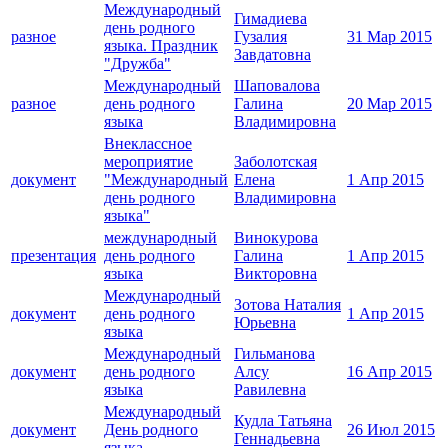
Международный
Гимадиева
день родного
разное
Гузалия
31 Мар 2015
языка. Праздник
Завдатовна
"Дружба"
Международный
Шаповалова
разное
день родного
Галина
20 Мар 2015
языка
Владимировна
Внеклассное
мероприятие
Заболотская
документ
"Международный
Елена
1 Апр 2015
день родного
Владимировна
языка"
международный
Винокурова
презентация
день родного
Галина
1 Апр 2015
языка
Викторовна
Международный
Зотова Наталия
документ
день родного
1 Апр 2015
Юрьевна
языка
Международный
Гильманова
документ
день родного
Алсу
16 Апр 2015
языка
Равилевна
Международный
Кудла Татьяна
документ
День родного
26 Июл 2015
Геннадьевна
языка