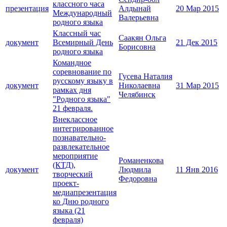
классного часа
презентация
Алдынай
20 Мар 2015
Международный
Валерьевна
родного языка
Классный час
Саакян Ольга
документ
Всемирный День
21 Дек 2015
Борисовна
родного языка
Командное
соревнование по
Гусева Наталия
русскому языку в
документ
Николаевна
31 Мар 2015
рамках дня
Челябинск
"Родного языка"
21 февраля.
Внеклассное
интегрированное
познавательно-
развлекательное
мероприятие
Романенкова
(КТД),
документ
Людмила
11 Янв 2016
творческий
Федоровна
проект-
медиапрезентация
ко Дню родного
языка (21
февраля)