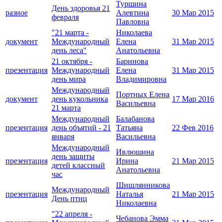
Туршина
День здоровья 21
разное
Алевтина
30 Мар 2015
февраля
Павловна
"21 марта -
Николаева
документ
Международный
Елена
31 Мар 2015
день леса"
Анатольевна
21 октября -
Баринова
презентация
Международный
Елена
31 Мар 2015
день мира
Владимировна
Международный
Портных Елена
документ
день кукольника
17 Мар 2016
Васильевна
21 марта
Международный
Балабанова
презентация
день объятий - 21
Татьяна
22 Фев 2016
января
Васильевна
Международный
Ивлюшина
день защиты
презентация
Ирина
21 Мар 2015
детей классный
Анатольевна
час
Шишлянникова
Международный
презентация
Наталья
21 Мар 2015
День птиц
Николаевна
"22 апреля -
Чебанова Эмма