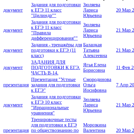
Задания для подготовки
Зюляева
документ
к ЕГЭ 11 класс
Лариса
20 Мар 
"Цилиндр""
Юрьевна
Задания для подготовки
Зюляева
к ЕГЭ 11 класс
документ
Лариса
21 Мар 
"Правила
Юрьевна
дифференцирования""
Задания - тренажёры для
Балацкая
документ
подготовки к ЕГЭ (11
Татьяна
21 Мар 
класс)
Алексеевна
ЗАДАНИЯ ДЛЯ
Ягья Елена
документ
ПОДГОТОВКИ К ЕГЭ.
11 Фев 
Борисовна
ЧАСТЬ В-14.
Презентация "Устные
Смородинова
презентация
задания для подготовки
Ольга
7 Апр 2
к ЕГЭ"
Иосифовна
Задания для подготовки
Зюляева
к ЕГЭ 10 класс
документ
Лариса
21 Мар 
"Иррациональные
Юрьевна
уравнения"
Тренировочные тесты
для подготовки к ЕГЭ
Морозкина
презентация
по обществознанию по
Валентина
20 Мар 