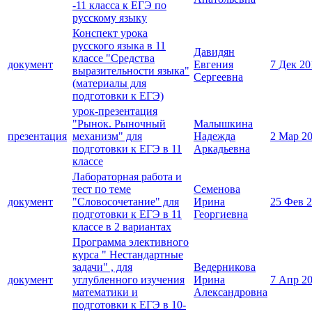
-11 класса к ЕГЭ по
русскому языку
Конспект урока
русского языка в 11
Давидян
классе "Средства
документ
Евгения
7 Дек 20
выразительности языка"
Сергеевна
(материалы для
подготовки к ЕГЭ)
урок-презентация
"Рынок. Рыночный
Малышкина
презентация
механизм" для
Надежда
2 Мар 2
подготовки к ЕГЭ в 11
Аркадьевна
классе
Лабораторная работа и
тест по теме
Семенова
документ
"Словосочетание" для
Ирина
25 Фев 
подготовки к ЕГЭ в 11
Георгиевна
классе в 2 вариантах
Программа элективного
курса " Нестандартные
задачи" , для
Ведерникова
документ
углубленного изучения
Ирина
7 Апр 2
математики и
Александровна
подготовки к ЕГЭ в 10-