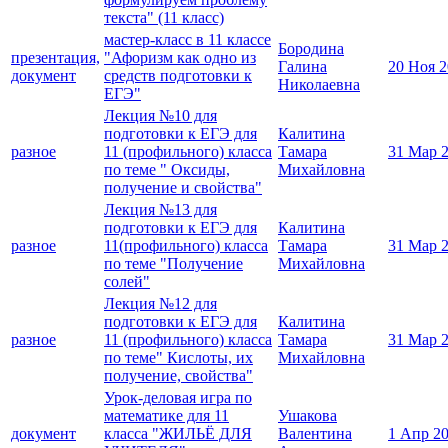
текста" (11 класс)
мастер-класс в 11 классе
Бородина
презентация,
"Афоризм как одно из
Галина
20 Ноя 
документ
средств подготовки к
Николаевна
ЕГЭ"
Лекция №10 для
подготовки к ЕГЭ для
Калитина
разное
11 (профильного) класса
Тамара
31 Мар 
по теме " Оксиды,
Михайловна
получение и свойства"
Лекция №13 для
подготовки к ЕГЭ для
Калитина
разное
11(профильного) класса
Тамара
31 Мар 
по теме "Получение
Михайловна
солей"
Лекция №12 для
подготовки к ЕГЭ для
Калитина
разное
11 (профильного) класса
Тамара
31 Мар 
по теме" Кислоты, их
Михайловна
получение, свойства"
Урок-деловая игра по
математике для 11
Ушакова
документ
класса "ЖИЛЬЁ ДЛЯ
Валентина
1 Апр 2