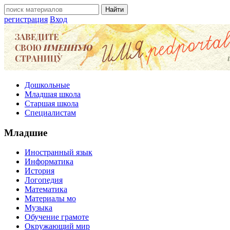
регистрация
Вход
Дошкольные
Младшая школа
Старшая школа
Специалистам
Младшие
Иностранный язык
Информатика
История
Логопедия
Математика
Материалы мо
Музыка
Обучение грамоте
Окружающий мир