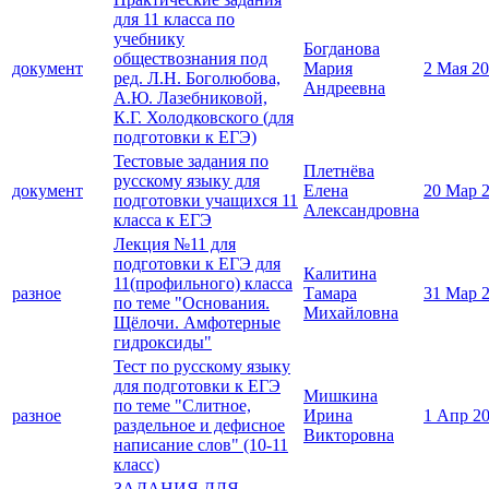
для 11 класса по
учебнику
Богданова
обществознания под
документ
Мария
2 Мая 2
ред. Л.Н. Боголюбова,
Андреевна
А.Ю. Лазебниковой,
К.Г. Холодковского (для
подготовки к ЕГЭ)
Тестовые задания по
Плетнёва
русскому языку для
документ
Елена
20 Мар 
подготовки учащихся 11
Александровна
класса к ЕГЭ
Лекция №11 для
подготовки к ЕГЭ для
Калитина
11(профильного) класса
разное
Тамара
31 Мар 
по теме "Основания.
Михайловна
Щёлочи. Амфотерные
гидроксиды"
Тест по русскому языку
для подготовки к ЕГЭ
Мишкина
по теме "Слитное,
разное
Ирина
1 Апр 2
раздельное и дефисное
Викторовна
написание слов" (10-11
класс)
ЗАДАНИЯ ДЛЯ