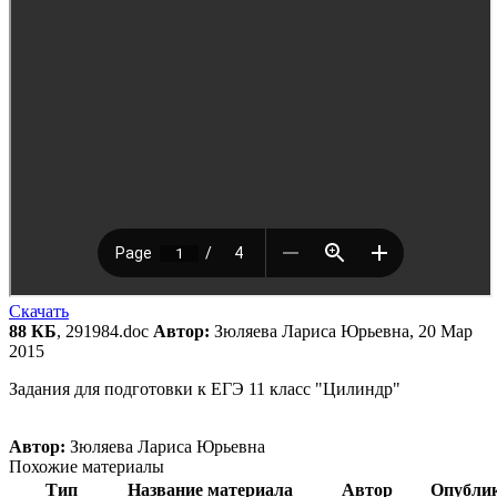
Скачать
88 КБ
, 291984.doc
Автор:
Зюляева Лариса Юрьевна, 20 Мар
2015
Задания для подготовки к ЕГЭ 11 класс "Цилиндр"
Автор:
Зюляева Лариса Юрьевна
Похожие материалы
Тип
Название материала
Автор
Опубли