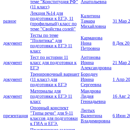
теме "Конституция РФ"
Анатольевна
(11 класс)
Лекция №14 для
Калитина
подготовки к ЕГЭ, 11
разное
Тамара
31 Мар 
(профильный) класс по
Михайловна
теме "Свойства солей"
Тесты по теме
Карманова
"Политика" для
документ
Нина
8 Дек 20
подготовки к ЕГЭ 11
Петровна
класс
Тест по истории 11
Антонова
документ
класс для подготовки к
Ирина
21 Мар 
ЕГЭ
Александровна
Тренировочный вариант
Бородич
документ
(11 класс) для
Ирина
1 Апр 2
подготовки к ЕГЭ
Сергеевна
Материалы для
Мандрова
документ
подготовки к ЕГЭ 11
Лидия
16 Авг 
класс
Геннадьевна
Опорный конспект
Лютых
"Типы речи" для 9-11
презентация
Валентина
6 Июн 2
классов для подготовки
Владимировна
к ГИА и ЕГЭ.
Практические задания