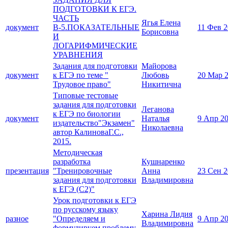
ПОДГОТОВКИ К ЕГЭ.
ЧАСТЬ
Ягья Елена
документ
В-5.ПОКАЗАТЕЛЬНЫЕ
11 Фев 
Борисовна
И
ЛОГАРИФМИЧЕСКИЕ
УРАВНЕНИЯ
Задания для подготовки
Майорова
документ
к ЕГЭ по теме "
Любовь
20 Мар 
Трудовое право"
Никитична
Типовые тестовые
задания для подготовки
Леганова
к ЕГЭ по биологии
документ
Наталья
9 Апр 2
издательство"Экзамен"
Николаевна
автор КалиноваГ.С.,
2015.
Методическая
разработка
Кушнаренко
презентация
"Тренировочные
Анна
23 Сен 
задания для подготовки
Владимировна
к ЕГЭ (С2)"
Урок подготовки к ЕГЭ
по русскому языку
Харина Лидия
разное
"Определяем и
9 Апр 2
Владимировна
формулируем проблему