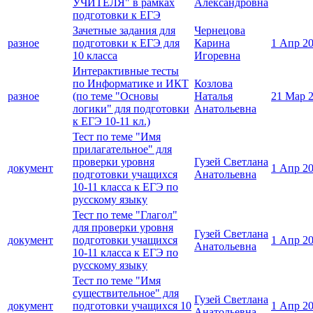
УЧИТЕЛЯ" в рамках
Александровна
подготовки к ЕГЭ
Зачетные задания для
Чернецова
разное
подготовки к ЕГЭ для
Карина
1 Апр 2
10 класса
Игоревна
Интерактивные тесты
по Информатике и ИКТ
Козлова
разное
(по теме "Основы
Наталья
21 Мар 
логики" для подготовки
Анатольевна
к ЕГЭ 10-11 кл.)
Тест по теме "Имя
прилагательное" для
проверки уровня
Гузей Светлана
документ
1 Апр 2
подготовки учащихся
Анатольевна
10-11 класса к ЕГЭ по
русскому языку
Тест по теме "Глагол"
для проверки уровня
Гузей Светлана
документ
подготовки учащихся
1 Апр 2
Анатольевна
10-11 класса к ЕГЭ по
русскому языку
Тест по теме "Имя
существительное" для
Гузей Светлана
документ
подготовки учащихся 10
1 Апр 2
Анатольевна