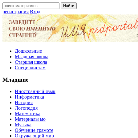
регистрация
Вход
Дошкольные
Младшая школа
Старшая школа
Специалистам
Младшие
Иностранный язык
Информатика
История
Логопедия
Математика
Материалы мо
Музыка
Обучение грамоте
Окружающий мир