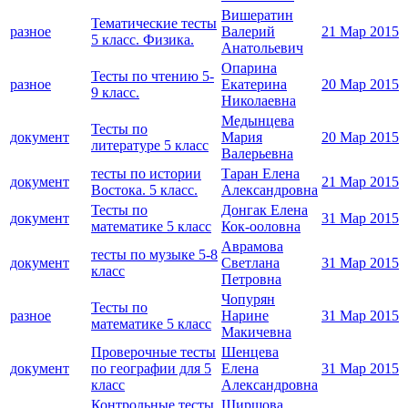
Вишератин
Тематические тесты
разное
Валерий
21 Мар 2015
5 класс. Физика.
Анатольевич
Опарина
Тесты по чтению 5-
разное
Екатерина
20 Мар 2015
9 класс.
Николаевна
Медынцева
Тесты по
документ
Мария
20 Мар 2015
литературе 5 класс
Валерьевна
тесты по истории
Таран Елена
документ
21 Мар 2015
Востока. 5 класс.
Александровна
Тесты по
Донгак Елена
документ
31 Мар 2015
математике 5 класс
Кок-ооловна
Аврамова
тесты по музыке 5-8
документ
Светлана
31 Мар 2015
класс
Петровна
Чопурян
Тесты по
разное
Нарине
31 Мар 2015
математике 5 класс
Макичевна
Проверочные тесты
Шенцева
документ
по географии для 5
Елена
31 Мар 2015
класс
Александровна
Контрольные тесты
Ширшова