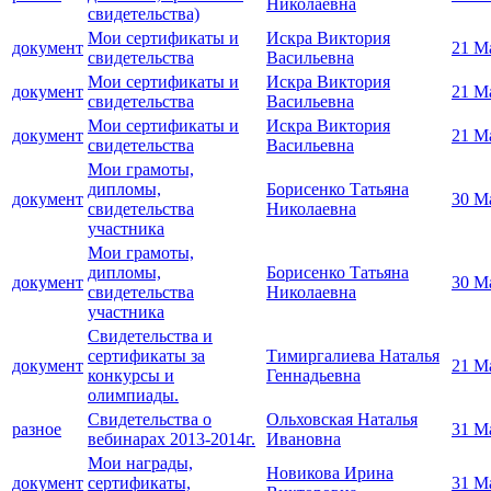
Николаевна
свидетельства)
Мои сертификаты и
Искра Виктория
документ
21 М
свидетельства
Васильевна
Мои сертификаты и
Искра Виктория
документ
21 М
свидетельства
Васильевна
Мои сертификаты и
Искра Виктория
документ
21 М
свидетельства
Васильевна
Мои грамоты,
дипломы,
Борисенко Татьяна
документ
30 М
свидетельства
Николаевна
участника
Мои грамоты,
дипломы,
Борисенко Татьяна
документ
30 М
свидетельства
Николаевна
участника
Свидетельства и
сертификаты за
Тимиргалиева Наталья
документ
21 М
конкурсы и
Геннадьевна
олимпиады.
Свидетельства о
Ольховская Наталья
разное
31 М
вебинарах 2013-2014г.
Ивановна
Мои награды,
Новикова Ирина
документ
сертификаты,
31 М