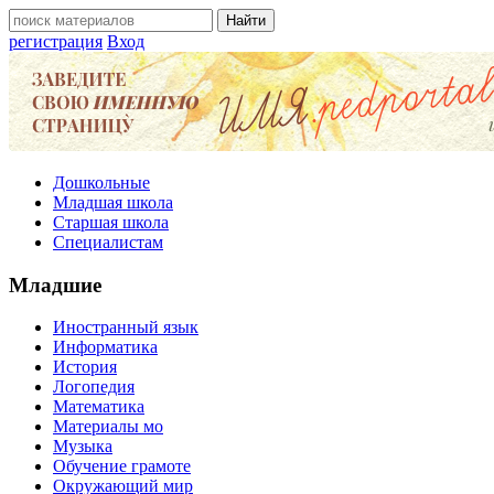
регистрация
Вход
Дошкольные
Младшая школа
Старшая школа
Специалистам
Младшие
Иностранный язык
Информатика
История
Логопедия
Математика
Материалы мо
Музыка
Обучение грамоте
Окружающий мир