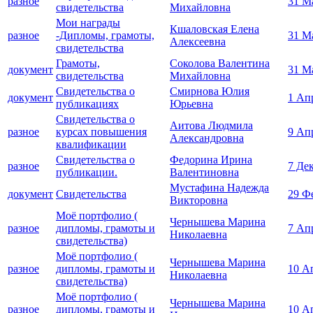
разное
31 М
свидетельства
Михайловна
Мои награды
Кшаловская Елена
разное
-Дипломы, грамоты,
31 М
Алексеевна
свидетельства
Грамоты,
Соколова Валентина
документ
31 М
свидетельства
Михайловна
Свидетельства о
Смирнова Юлия
документ
1 Ап
публикациях
Юрьевна
Свидетельства о
Аитова Людмила
разное
курсах повышения
9 Ап
Александровна
квалификации
Свидетельства о
Федорина Ирина
разное
7 Де
публикации.
Валентиновна
Мустафина Надежда
документ
Свидетельства
29 Ф
Викторовна
Моё портфолио (
Чернышева Марина
разное
дипломы, грамоты и
7 Ап
Николаевна
свидетельства)
Моё портфолио (
Чернышева Марина
разное
дипломы, грамоты и
10 А
Николаевна
свидетельства)
Моё портфолио (
Чернышева Марина
разное
дипломы, грамоты и
10 А