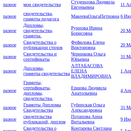
Студенцова Людмила
разное
мои свидетельства
11 А
Евгеньевна
свидетельства,
разное
МакееваОльгаПетровна
6 Ию
грамоты педагога
Дипломы,
Руннова Ирина
разное
свидетельства,
20 М
Борисовна
грамоты.
Свидетельства о
Фефилова Елена
разное
20 М
публикации стихов
Викторовна
Свидетельства и
Черникова Ольга
разное
31 М
сертификаты
Юрьевна
АЛТАБАСОВА
Дипломы,
разное
ЕЛЕНА
1 Ап
грамоты,свидетельства
ВЛАДИМИРОВНА
Грамоты,
сертификаты,
Ершова Людмила
разное
4 Ап
дипломы,
Анатольевна
свидетельства.
Грамоты Дипломы
Губинская Ольга
разное
31 М
Свидетельства
Александровна
свидетельства
Потапова Анна
разное
9 Ию
публикаций, диплом
Витальевна
Свидетельства о
Контарева Светлана
разное
5 Ап