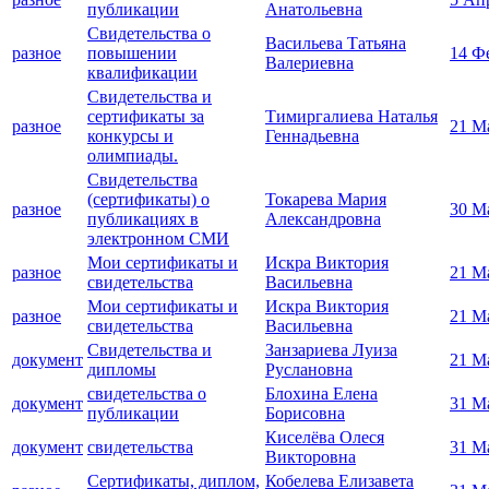
публикации
Анатольевна
Свидетельства о
Васильева Татьяна
разное
повышении
14 Ф
Валериевна
квалификации
Свидетельства и
сертификаты за
Тимиргалиева Наталья
разное
21 М
конкурсы и
Геннадьевна
олимпиады.
Свидетельства
(сертификаты) о
Токарева Мария
разное
30 М
публикациях в
Александровна
электронном СМИ
Мои сертификаты и
Искра Виктория
разное
21 М
свидетельства
Васильевна
Мои сертификаты и
Искра Виктория
разное
21 М
свидетельства
Васильевна
Свидетельства и
Занзариева Луиза
документ
21 М
дипломы
Руслановна
свидетельства о
Блохина Елена
документ
31 М
публикации
Борисовна
Киселёва Олеся
документ
свидетельства
31 М
Викторовна
Сертификаты, диплом,
Кобелева Елизавета