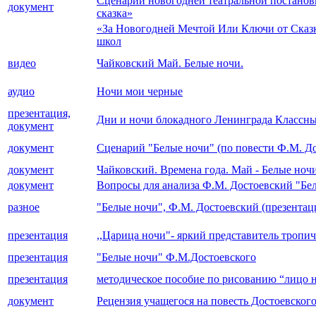
Сценарий новогодней театральной постановк
документ
сказка»
«За Новогодней Мечтой Или Ключи от Сказки»
школ
видео
Чайковский Май. Белые ночи.
аудио
Ночи мои черные
презентация,
Дни и ночи блокадного Ленинграда Классны
документ
документ
Сценарий "Белые ночи" (по повести Ф.М. До
документ
Чайковский. Времена года. Май - Белые ноч
документ
Вопросы для анализа Ф.М. Достоевский "Бе
разное
"Белые ночи", Ф.М. Достоевский (презентац
презентация
,,Царица ночи"- яркий представитель тропи
презентация
"Белые ночи" Ф.М.Достоевского
презентация
методическое пособие по рисованию “лицо 
документ
Рецензия учащегося на повесть Достоевског