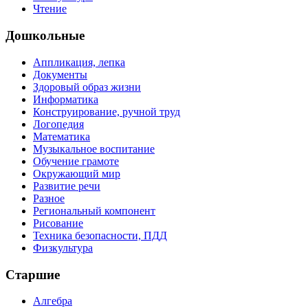
Чтение
Дошкольные
Аппликация, лепка
Документы
Здоровый образ жизни
Информатика
Конструирование, ручной труд
Логопедия
Математика
Музыкальное воспитание
Обучение грамоте
Окружающий мир
Развитие речи
Разное
Региональный компонент
Рисование
Техника безопасности, ПДД
Физкультура
Старшие
Алгебра