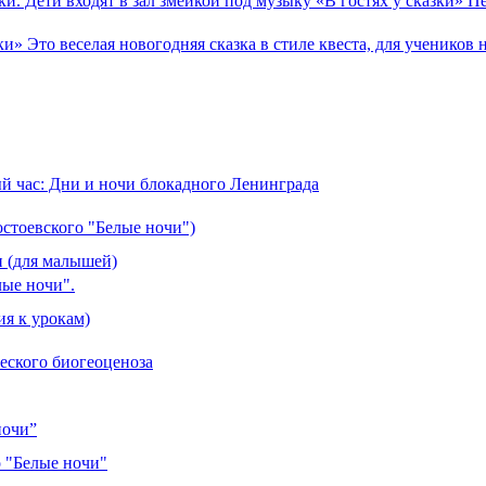
и. Дети входят в зал змейкой под музыку «В гостях у сказки» П
 Это веселая новогодняя сказка в стиле квеста, для учеников 
й час: Дни и ночи блокадного Ленинграда
стоевского "Белые ночи")
и (для малышей)
лые ночи".
ия к урокам)
ческого биогеоценоза
ночи”
о "Белые ночи"