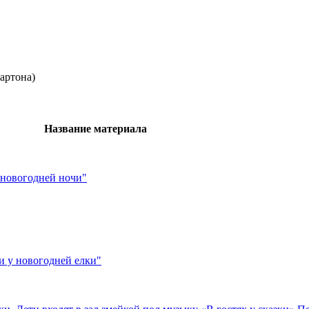
артона)
Название материала
 новогодней ночи"
и у новогодней елки"