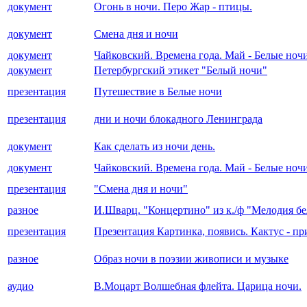
документ
Огонь в ночи. Перо Жар - птицы.
документ
Смена дня и ночи
документ
Чайковский. Времена года. Май - Белые ноч
документ
Петербургский этикет "Белый ночи"
презентация
Путешествие в Белые ночи
презентация
дни и ночи блокадного Ленинграда
документ
Как сделать из ночи день.
документ
Чайковский. Времена года. Май - Белые ноч
презентация
"Смена дня и ночи"
разное
И.Шварц. "Концертино" из к./ф "Мелодия б
презентация
Презентация Картинка, появись. Кактус - пр
разное
Образ ночи в поэзии живописи и музыке
аудио
В.Моцарт Волшебная флейта. Царица ночи.