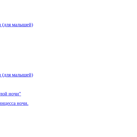
и (для малышей)
и (для малышей)
елой ночи"
инцесса ночи.