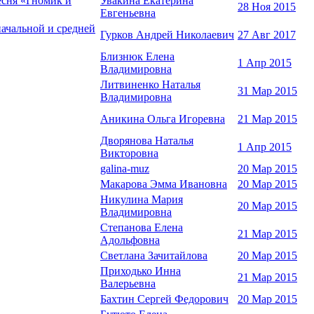
есня «Гномик и
Увакина Екатерина
28 Ноя 2015
Евгеньевна
начальной и средней
Гурков Андрей Николаевич
27 Авг 2017
Близнюк Елена
1 Апр 2015
Владимировна
Литвиненко Наталья
31 Мар 2015
Владимировна
Аникина Ольга Игоревна
21 Мар 2015
Дворянова Наталья
1 Апр 2015
Викторовна
galina-muz
20 Мар 2015
Макарова Эмма Ивановна
20 Мар 2015
Никулина Мария
20 Мар 2015
Владимировна
Степанова Елена
21 Мар 2015
Адольфовна
Светлана Зачитайлова
20 Мар 2015
Приходько Инна
21 Мар 2015
Валерьевна
Бахтин Сергей Федорович
20 Мар 2015