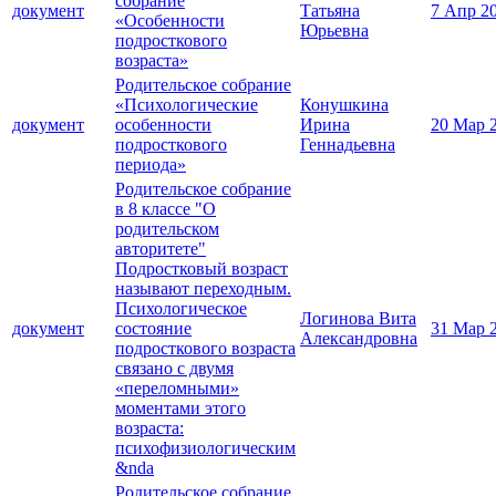
собрание
документ
Татьяна
7 Апр 2
«Особенности
Юрьевна
подросткового
возраста»
Родительское собрание
«Психологические
Конушкина
документ
особенности
Ирина
20 Мар 
подросткового
Геннадьевна
периода»
Родительское собрание
в 8 классе "О
родительском
авторитете"
Подростковый возраст
называют переходным.
Психологическое
Логинова Вита
документ
состояние
31 Мар 
Александровна
подросткового возраста
связано с двумя
«переломными»
моментами этого
возраста:
психофизиологическим
&nda
Родительское собрание