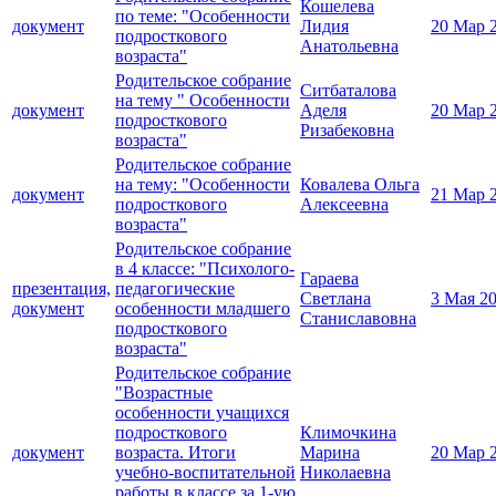
Кошелева
по теме: "Особенности
документ
Лидия
20 Мар 
подросткового
Анатольевна
возраста"
Родительское собрание
Ситбаталова
на тему " Особенности
документ
Аделя
20 Мар 
подросткового
Ризабековна
возраста"
Родительское собрание
на тему: "Особенности
Ковалева Ольга
документ
21 Мар 
подросткового
Алексеевна
возраста"
Родительское собрание
в 4 классе: "Психолого-
Гараева
презентация,
педагогические
Светлана
3 Мая 2
документ
особенности младшего
Станиславовна
подросткового
возраста"
Родительское собрание
"Возрастные
особенности учащихся
подросткового
Климочкина
документ
возраста. Итоги
Марина
20 Мар 
учебно-воспитательной
Николаевна
работы в классе за 1-ую