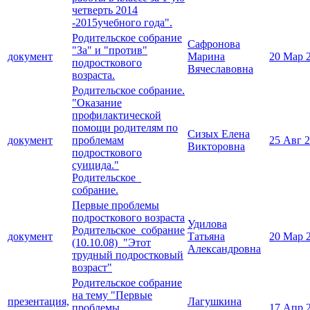
четверть 2014
-2015учебного года".
Родительское собрание
Сафронова
"За" и "против"
документ
Марина
20 Мар 
подросткового
Вячеславовна
возраста.
Родительское собрание.
"Оказание
профилактической
помощи родителям по
Сизых Елена
документ
проблемам
25 Авг 
Викторовна
подросткового
суицида."
Родительское
собрание.
Первые проблемы
подросткового возраста
Удилова
Родительское собрание
документ
Татьяна
20 Мар 
(10.10.08) "Этот
Александровна
трудный подростковый
возраст"
Родительское собрание
на тему "Первые
презентация,
Лагушкина
проблемы
17 Апр 