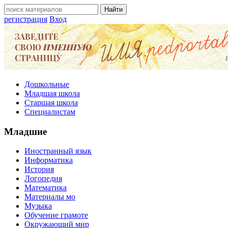
регистрация
Вход
Дошкольные
Младшая школа
Старшая школа
Специалистам
Младшие
Иностранный язык
Информатика
История
Логопедия
Математика
Материалы мо
Музыка
Обучение грамоте
Окружающий мир