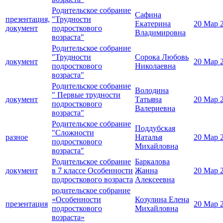
Родительское собрание
Сафина
презентация,
"Трудности
Екатерина
20 Мар 
документ
подросткового
Владимировна
возраста"
Родительское собрание
"Трудности
Сорока Любовь
документ
20 Мар 
подросткового
Николаевна
возраста"
Родительское собрание
Володина
" Первые трудности
документ
Татьяна
20 Мар 
подросткового
Валериевна
возраста"
Родительское собрание
Поддубская
"Сложности
разное
Наталья
20 Мар 
подросткового
Михайловна
возраста"
Родительское собрание
Баркалова
документ
в 7 классе Особенности
Жанна
20 Мар 
подросткового возраста
Алексеевна
родительское собрание
«Особенности
Козулина Елена
презентация
20 Мар 
подросткового
Михайловна
возраста»