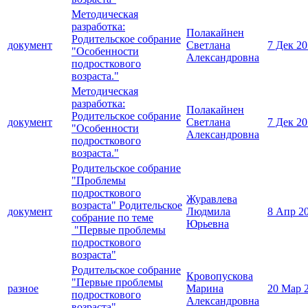
Методическая
разработка:
Полакайнен
Родительское собрание
документ
Светлана
7 Дек 2
"Особенности
Александровна
подросткового
возраста."
Методическая
разработка:
Полакайнен
Родительское собрание
документ
Светлана
7 Дек 2
"Особенности
Александровна
подросткового
возраста."
Родительское собрание
"Проблемы
подросткового
Журавлева
возраста" Родительское
документ
Людмила
8 Апр 2
собрание по теме
Юрьевна
"Первые проблемы
подросткового
возраста"
Родительское собрание
Кровопускова
"Первые проблемы
разное
Марина
20 Мар 
подросткового
Александровна
возраста"