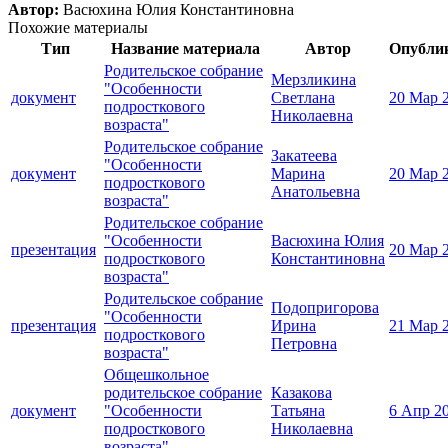
Автор:
Васюхина Юлия Константиновна
Похожие материалы
Тип
Название материала
Автор
Опубли
Родительское собрание
Мерзликина
"Особенности
документ
Светлана
20 Мар 
подросткового
Николаевна
возраста"
Родительское собрание
Закатеева
"Особенности
документ
Марина
20 Мар 
подросткового
Анатольевна
возраста"
Родительское собрание
"Особенности
Васюхина Юлия
презентация
20 Мар 
подросткового
Константиновна
возраста"
Родительское собрание
Подопригорова
"Особенности
презентация
Ирина
21 Мар 
подросткового
Петровна
возраста"
Общешкольное
родительское собрание
Казакова
документ
"Особенности
Татьяна
6 Апр 2
подросткового
Николаевна
возраста"