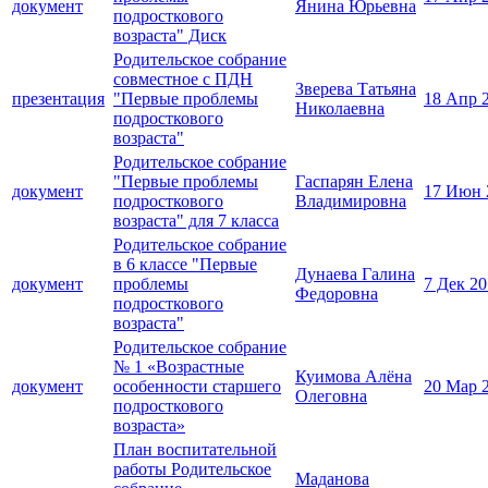
документ
Янина Юрьевна
подросткового
возраста" Диск
Родительское собрание
совместное с ПДН
Зверева Татьяна
презентация
"Первые проблемы
18 Апр 
Николаевна
подросткового
возраста"
Родительское собрание
"Первые проблемы
Гаспарян Елена
документ
17 Июн 
подросткового
Владимировна
возраста" для 7 класса
Родительское собрание
в 6 классе "Первые
Дунаева Галина
документ
проблемы
7 Дек 2
Федоровна
подросткового
возраста"
Родительское собрание
№ 1 «Возрастные
Куимова Алёна
документ
особенности старшего
20 Мар 
Олеговна
подросткового
возраста»
План воспитательной
работы Родительское
Маданова