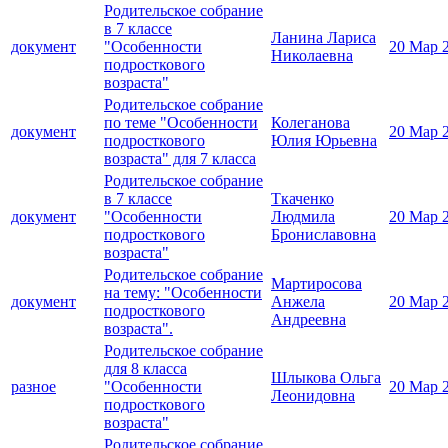
Родительское собрание
в 7 классе
Ланина Лариса
документ
"Особенности
20 Мар 
Николаевна
подросткового
возраста"
Родительское собрание
по теме "Особенности
Колеганова
документ
20 Мар 
подросткового
Юлия Юрьевна
возраста" для 7 класса
Родительское собрание
в 7 классе
Ткаченко
документ
"Особенности
Людмила
20 Мар 
подросткового
Брониславовна
возраста"
Родительское собрание
Мартиросова
на тему: "Особенности
документ
Анжела
20 Мар 
подросткового
Андреевна
возраста".
Родительское собрание
для 8 класса
Шлыкова Ольга
разное
"Особенности
20 Мар 
Леонидовна
подросткового
возраста"
Родительское собрание