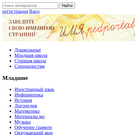
регистрация
Вход
Дошкольные
Младшая школа
Старшая школа
Специалистам
Младшие
Иностранный язык
Информатика
История
Логопедия
Математика
Материалы мо
Музыка
Обучение грамоте
Окружающий мир