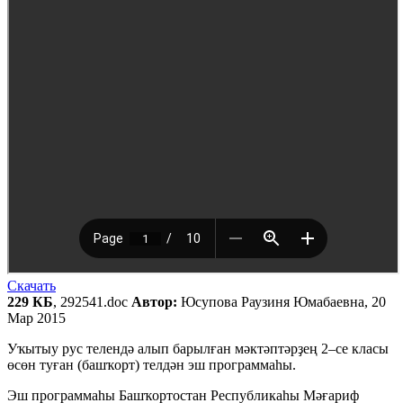
Скачать
229 КБ
, 292541.doc
Автор:
Юсупова Раузиня Юмабаевна, 20
Мар 2015
Уҡытыу рус телендә алып барылған мәктәптәрҙең 2–се класы
өсөн туған (башҡорт) телдән эш программаһы.
Эш программаһы Башҡортостан Республикаһы Мәғариф