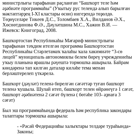
министрлығы тарафынан раҫланған “Башҡорт теле һәм
әҙәбиәте программаһы” (Уҡытыу рус телендә алып барылған
мәктәптәрҙең I-XI кластары өсөн) нигеҙендә төҙөлдө.
Төҙөүселәре Тикеев Д.С., Толомбаев Х.А., Вилданов Ә.Х.,
Хөснөтдинова Ф.Ә., Дәүләтшина М.С., Хажин В.И. —
Ижевск: Книгоград, 2008.
Башҡортостан Республикаһы Мәғариф министрлығы
тарафынан тәҡдим ителгән программа Башҡортостан
Республикаһы Стәрлетамаҡ ҡалаһы ҡала хакимиәте “3-сө
лицей” муниципаль автономиялы белем биреү учреждениеһы
уҡыу планына ярашлы рәүештә тормошҡа ашырыла. Байрам
көндәренә тап килгән даталар киләһе тема менән
берләштерелеп үткәрелә.
Башҡорт (дәүләт) теленә бирелгән сәғәттәр туған башҡорт
теленә ҡушыла. Шулай итеп, башҡорт телен өйрәнеүгә 1 сәғәт,
башҡорт әҙәбиәтенә 2 сәғәт бүленә ( бөтәһе 103- аҙнаға 3
сәғәт)
Был эш программаһында федераль һәм республика закондары
талаптары тормошҡа ашырыла:
- «Рәсәй Федерацияһы халыҡтары телдәре тураһында»
Законы;