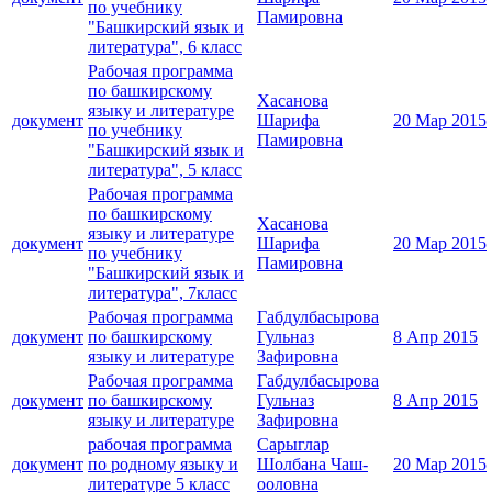
по учебнику
Памировна
"Башкирский язык и
литература", 6 класс
Рабочая программа
по башкирскому
Хасанова
языку и литературе
документ
Шарифа
20 Мар 2015
по учебнику
Памировна
"Башкирский язык и
литература", 5 класс
Рабочая программа
по башкирскому
Хасанова
языку и литературе
документ
Шарифа
20 Мар 2015
по учебнику
Памировна
"Башкирский язык и
литература", 7класс
Рабочая программа
Габдулбасырова
документ
по башкирскому
Гульназ
8 Апр 2015
языку и литературе
Зафировна
Рабочая программа
Габдулбасырова
документ
по башкирскому
Гульназ
8 Апр 2015
языку и литературе
Зафировна
рабочая программа
Сарыглар
документ
по родному языку и
Шолбана Чаш-
20 Мар 2015
литературе 5 класс
ооловна