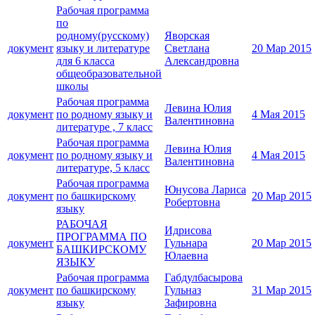
Рабочая программа
по
родному(русскому)
Яворская
документ
языку и литературе
Светлана
20 Мар 2015
для 6 класса
Александровна
общеобразовательной
школы
Рабочая программа
Левина Юлия
документ
по родному языку и
4 Мая 2015
Валентиновна
литературе , 7 класс
Рабочая программа
Левина Юлия
документ
по родному языку и
4 Мая 2015
Валентиновна
литературе, 5 класс
Рабочая программа
Юнусова Лариса
документ
по башкирскому
20 Мар 2015
Робертовна
языку
РАБОЧАЯ
Идрисова
ПРОГРАММА ПО
документ
Гульнара
20 Мар 2015
БАШКИРСКОМУ
Юлаевна
ЯЗЫКУ
Рабочая программа
Габдулбасырова
документ
по башкирскому
Гульназ
31 Мар 2015
языку
Зафировна