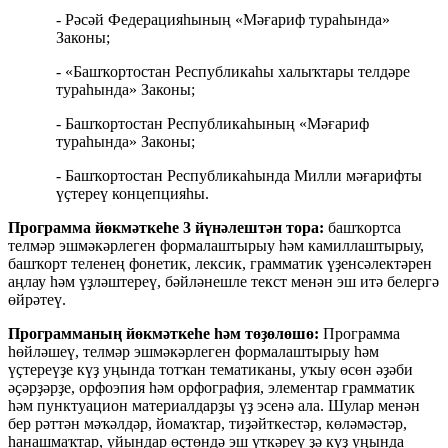
- Рәсәй Федерацияһының «Мәғариф тураһында»
Законы;
- «Башҡортостан Республикаһы халыҡтары телдәре
тураһында» Законы;
- Башҡортостан Республикаһының «Мәғариф
тураһында» Законы;
- Башҡортостан Республикаһында Милли мәғарифты
үҫтереү концепцияһы.
Программа йөкмәткеһе 3 йүнәлештән тора:
башҡортса
телмәр эшмәкәрлеген формалаштырыу һәм камиллаштырыу,
башҡорт теленең фонетик, лексик, грамматик үҙенсәлектәрен
аңлау һәм үҙләштереү, бәйләнешле текст менән эш итә белергә
өйрәтеү.
Программаның йөкмәткеһе һәм төҙөлөшө:
Программа
һөйләшеү, телмәр эшмәкәрлеген формалаштырыу һәм
үҫтереүҙе күҙ уңында тотҡан тематиканы, уҡыу өсөн әҙәби
әҫәрҙәрҙе, орфоэпия һәм орфография, элементар грамматик
һәм пунктуацион материалдарҙы үҙ эсенә ала. Шулар менән
бер рәттән мәҡәлдәр, йомаҡтар, тиҙәйткестәр, көләмәстәр,
һанашмаҡтар, уйындар өҫтөндә эш үткәреү ҙә күҙ уңында