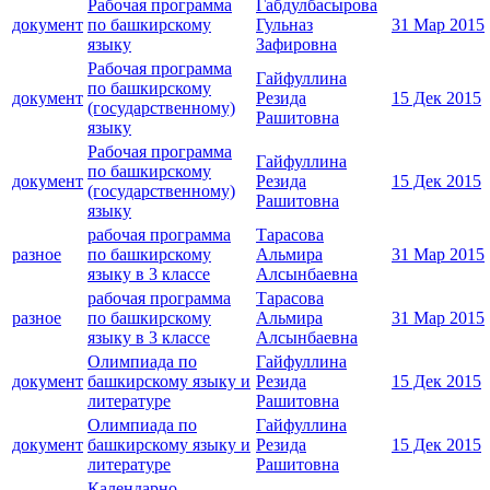
Рабочая программа
Габдулбасырова
документ
по башкирскому
Гульназ
31 Мар 2015
языку
Зафировна
Рабочая программа
Гайфуллина
по башкирскому
документ
Резида
15 Дек 2015
(государственному)
Рашитовна
языку
Рабочая программа
Гайфуллина
по башкирскому
документ
Резида
15 Дек 2015
(государственному)
Рашитовна
языку
рабочая программа
Тарасова
разное
по башкирскому
Альмира
31 Мар 2015
языку в 3 классе
Алсынбаевна
рабочая программа
Тарасова
разное
по башкирскому
Альмира
31 Мар 2015
языку в 3 классе
Алсынбаевна
Олимпиада по
Гайфуллина
документ
башкирскому языку и
Резида
15 Дек 2015
литературе
Рашитовна
Олимпиада по
Гайфуллина
документ
башкирскому языку и
Резида
15 Дек 2015
литературе
Рашитовна
Календарно-