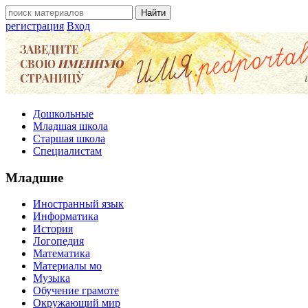
регистрация
Вход
Дошкольные
Младшая школа
Старшая школа
Специалистам
Младшие
Иностранный язык
Информатика
История
Логопедия
Математика
Материалы мо
Музыка
Обучение грамоте
Окружающий мир