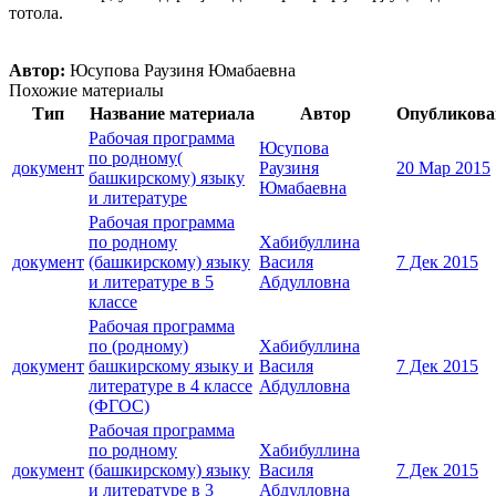
тотола.
Автор:
Юсупова Раузиня Юмабаевна
Похожие материалы
Тип
Название материала
Автор
Опубликова
Рабочая программа
Юсупова
по родному(
документ
Раузиня
20 Мар 2015
башкирскому) языку
Юмабаевна
и литературе
Рабочая программа
по родному
Хабибуллина
документ
(башкирскому) языку
Василя
7 Дек 2015
и литературе в 5
Абдулловна
классе
Рабочая программа
по (родному)
Хабибуллина
документ
башкирскому языку и
Василя
7 Дек 2015
литературе в 4 классе
Абдулловна
(ФГОС)
Рабочая программа
по родному
Хабибуллина
документ
(башкирскому) языку
Василя
7 Дек 2015
и литературе в 3
Абдулловна