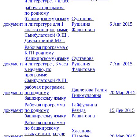
и литературе. 7 класс
рабочая программа
по родному
(башкирскому) языку
Султанова
документ
и литературе для 1
Рушания
6 Авг 2015
класса по программе
Фаритовна
Сынбулатовой Ф.Ш.,
Дәүләтшиной М.С.
Рабочая программа с
КТП родному
(башкирскому) языку
Султанова
документ
и литературе , 3 часа
Рушания
7 Авг 2015
в неделю, по
Фаритовна
программе
Сынбулатовой Ф.Ш.
рабочая программа
Давлетова Галия
документ
по родному
20 Мар 2015
Гильмулловна
башкирскому языку
Рабочая программа
Гайфуллина
документ
по родному
Резида
15 Дек 2015
башкирскому языку
Рашитовна
Рабочая программа
по башкирскому
Хасанова
языку и литературе
документ
Шарифа
20 Мар 2015