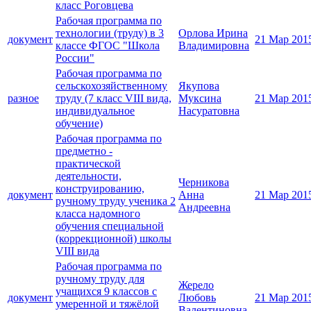
класс Роговцева
Рабочая программа по
технологии (труду) в 3
Орлова Ирина
документ
21 Мар 201
классе ФГОС "Школа
Владимировна
России"
Рабочая программа по
сельскохозяйственному
Якупова
разное
труду (7 класс VIII вида,
Муксина
21 Мар 201
индивидуальное
Насуратовна
обучение)
Рабочая программа по
предметно -
практической
деятельности,
Черникова
конструированию,
документ
Анна
21 Мар 201
ручному труду ученика 2
Андреевна
класса надомного
обучения специальной
(коррекционной) школы
VIII вида
Рабочая программа по
ручному труду для
Жерело
учащихся 9 классов с
документ
Любовь
21 Мар 201
умеренной и тяжёлой
Валентиновна