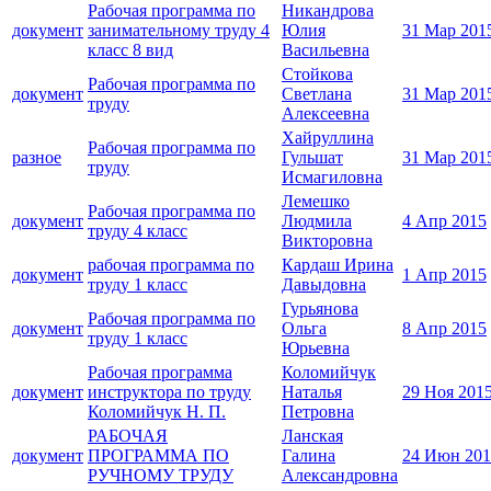
Рабочая программа по
Никандрова
документ
занимательному труду 4
Юлия
31 Мар 201
класс 8 вид
Васильевна
Стойкова
Рабочая программа по
документ
Светлана
31 Мар 201
труду
Алексеевна
Хайруллина
Рабочая программа по
разное
Гульшат
31 Мар 201
труду
Исмагиловна
Лемешко
Рабочая программа по
документ
Людмила
4 Апр 2015
труду 4 класс
Викторовна
рабочая программа по
Кардаш Ирина
документ
1 Апр 2015
труду 1 класс
Давыдовна
Гурьянова
Рабочая программа по
документ
Ольга
8 Апр 2015
труду 1 класс
Юрьевна
Рабочая программа
Коломийчук
документ
инструктора по труду
Наталья
29 Ноя 201
Коломийчук Н. П.
Петровна
РАБОЧАЯ
Ланская
документ
ПРОГРАММА ПО
Галина
24 Июн 201
РУЧНОМУ ТРУДУ
Александровна