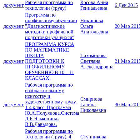
Рабочая программа по
Косова Анна
документ
6 Дек 2015
технологии (труду)
Геннадьевна
Программа по
профильному обучению
Никишова
документ
"Диагностические
Ольга
20 Мар 201
методики профильной
Анатольевна
подготовки учащихся"
ПРОГРАММА КУРСА
ПО МАТЕМАТИКЕ
ШКОЛА
Тихомирова
документ
ПОДГОТОВКИ К
Светлана
21 Мар 201
ПРОФИЛЬНОМУ
Александровна
ОБУЧЕНИЮ В 10 – 11
КЛАССАХ.
Рабочая программа по
изобразительному
искусству и
Смирнова
художественному труду
документ
Галина
30 Мар 201
1-4 класс. Программа
Николаевна
Ю.А.Полуянова.Система
Д.Б.Эльконина-
В.В.Давыдова.
Рабочая программа по
технологии (труду), 4
Ступникова