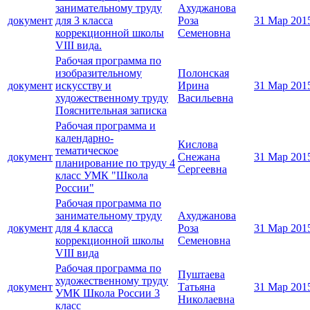
занимательному труду
Ахуджанова
документ
для 3 класса
Роза
31 Мар 201
коррекционной школы
Семеновна
VIII вида.
Рабочая программа по
изобразительному
Полонская
документ
искусству и
Ирина
31 Мар 201
художественному труду
Васильевна
Пояснительная записка
Рабочая программа и
календарно-
Кислова
тематическое
документ
Снежана
31 Мар 201
планирование по труду 4
Сергеевна
класс УМК "Школа
России"
Рабочая программа по
занимательному труду
Ахуджанова
документ
для 4 класса
Роза
31 Мар 201
коррекционной школы
Семеновна
VIII вида
Рабочая программа по
Пуштаева
художественному труду
документ
Татьяна
31 Мар 201
УМК Школа России 3
Николаевна
класс