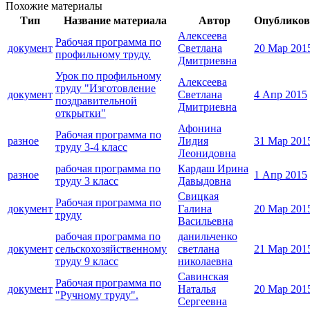
Похожие материалы
Тип
Название материала
Автор
Опубликов
Алексеева
Рабочая программа по
документ
Светлана
20 Мар 201
профильному труду.
Дмитриевна
Урок по профильному
Алексеева
труду "Изготовление
документ
Светлана
4 Апр 2015
поздравительной
Дмитриевна
открытки"
Афонина
Рабочая программа по
разное
Лидия
31 Мар 201
труду 3-4 класс
Леонидовна
рабочая программа по
Кардаш Ирина
разное
1 Апр 2015
труду 3 класс
Давыдовна
Свицкая
Рабочая программа по
документ
Галина
20 Мар 201
труду
Васильевна
рабочая программа по
данильченко
документ
сельскохозяйственному
светлана
21 Мар 201
труду 9 класс
николаевна
Савинская
Рабочая программа по
документ
Наталья
20 Мар 201
"Ручному труду".
Сергеевна