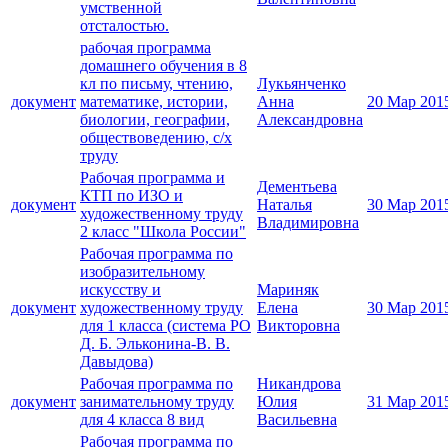
умственной
отсталостью.
рабочая программа
домашнего обучения в 8
кл по письму, чтению,
Лукьянченко
документ
математике, истории,
Анна
20 Мар 201
биологии, географии,
Александровна
обществоведению, с/х
труду
Рабочая программа и
Дементьева
КТП по ИЗО и
документ
Наталья
30 Мар 201
художественному труду
Владимировна
2 класс "Школа России"
Рабочая программа по
изобразительному
искусству и
Мариняк
документ
художественному труду
Елена
30 Мар 201
для 1 класса (система РО
Викторовна
Д. Б. Эльконина-В. В.
Давыдова)
Рабочая программа по
Никандрова
документ
занимательному труду
Юлия
31 Мар 201
для 4 класса 8 вид
Васильевна
Рабочая программа по