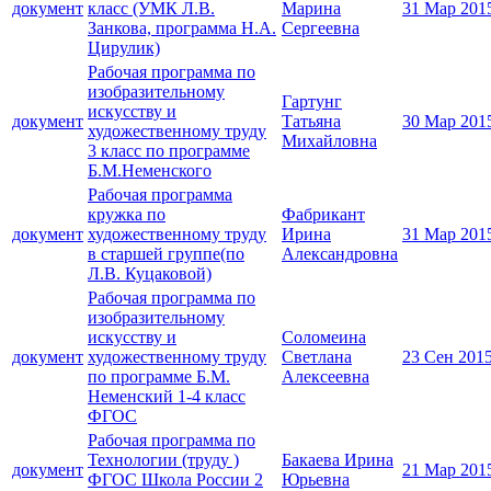
документ
класс (УМК Л.В.
Марина
31 Мар 201
Занкова, программа Н.А.
Сергеевна
Цирулик)
Рабочая программа по
изобразительному
Гартунг
искусству и
документ
Татьяна
30 Мар 201
художественному труду
Михайловна
3 класс по программе
Б.М.Неменского
Рабочая программа
кружка по
Фабрикант
документ
художественному труду
Ирина
31 Мар 201
в старшей группе(по
Александровна
Л.В. Куцаковой)
Рабочая программа по
изобразительному
искусству и
Соломеина
документ
художественному труду
Светлана
23 Сен 201
по программе Б.М.
Алексеевна
Неменский 1-4 класс
ФГОС
Рабочая программа по
Технологии (труду )
Бакаева Ирина
документ
21 Мар 201
ФГОС Школа России 2
Юрьевна