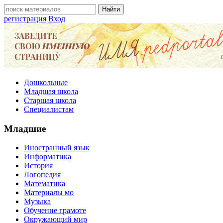
регистрация
Вход
Дошкольные
Младшая школа
Старшая школа
Специалистам
Младшие
Иностранный язык
Информатика
История
Логопедия
Математика
Материалы мо
Музыка
Обучение грамоте
Окружающий мир