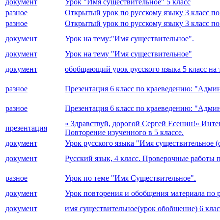
документ
Урок "Имя существительное" 5 класс
разное
Открытый урок по русскому языку 3 класс по
разное
Открытый урок по русскому языку 3 класс по
документ
Урок на тему:"Имя существительное".
документ
Урок на тему "Имя существительное"
документ
обобщающий урок русского языка 5 класс на
разное
Презентация 6 класс по краеведению: "Адми
разное
Презентация 6 класс по краеведению: "Адми
« Здравствуй, дорогой Сергей Есенин!» Инте
презентация
Повторение изученного в 5 классе.
документ
Урок русского языка "Имя существительн
документ
Русский язык, 4 класс. Проверочные работы 
разное
Урок по теме "Имя Существительное".
документ
Урок повторения и обобщения материала по р
документ
имя существительное(урок обобщение) 6 клас