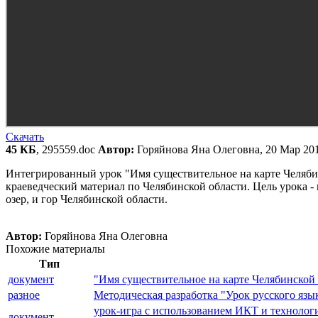
Скачать
45 КБ
, 295559.doc
Автор:
Горяйнова Яна Олеговна, 20 Мар 20
Интегрированный урок "Имя существительное на карте Челябин
краеведческий материал по Челябинской области. Цель урока -
озер, и гор Челябинской области.
Автор:
Горяйнова Яна Олеговна
Похожие материалы
Тип
документ
"Имя существительное на карте Челябинской 
разное
Методическая разработка "Урок русского язы
урок-игра с использованием ИКТ и технолог
документ