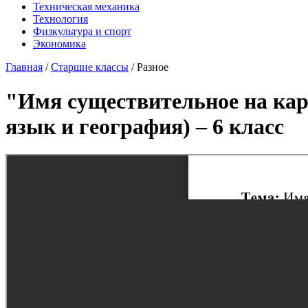
Техническая механика
Технология
Физкультура и спорт
Экономика
Главная
/
Старшие классы
/
Разное
"Имя существительное на кар
язык и география) – 6 класс