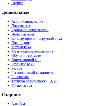
Чтение
Дошкольные
Аппликация, лепка
Документы
Здоровый образ жизни
Информатика
Конструирование, ручной труд
Логопедия
Математика
Музыкальное воспитание
Обучение грамоте
Окружающий мир
Развитие речи
Разное
Региональный компонент
Рисование
Техника безопасности, ПДД
Физкультура
Старшие
Алгебра