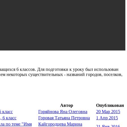
чащихся 6 классов. Для подготовки к уроку был использован
ем некоторых существительных - названий городов, поселков,
Автор
Опубликован
6 класс
Горяйнова Яна Олеговна
20 Мар 2015
 6 класс
Горовая Татьяна Петровна
1 Апр 2015
ла по теме "Имя
Кайгородцева Марина
21 Янв 2016