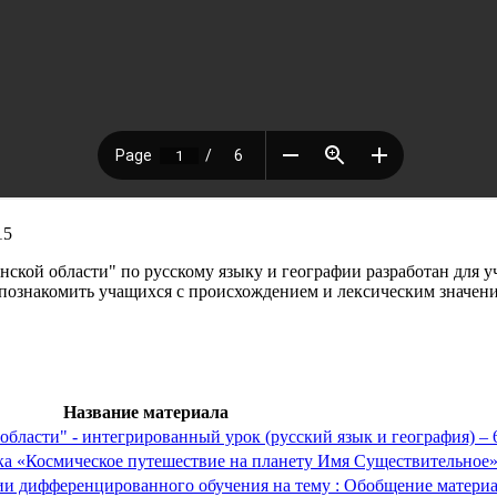
15
ской области" по русскому языку и географии разработан для у
 познакомить учащихся с происхождением и лексическим значени
Название материала
области" - интегрированный урок (русский язык и география) – 
ка «Космическое путешествие на планету Имя Существительное»,
ии дифференцированного обучения на тему : Обобщение материа