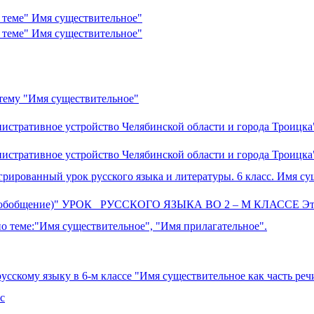
 теме" Имя существительное"
 теме" Имя существительное"
 тему "Имя существительное"
нистративное устройство Челябинской области и города Троицка
нистративное устройство Челябинской области и города Троицка
грированный урок русского языка и литературы. 6 класс. Имя су
ое (обобщение)" УРОК РУССКОГО ЯЗЫКА ВО 2 – М КЛАССЕ Эт
по теме:"Имя существительное", "Имя прилагательное".
усскому языку в 6-м классе "Имя существительное как часть реч
с