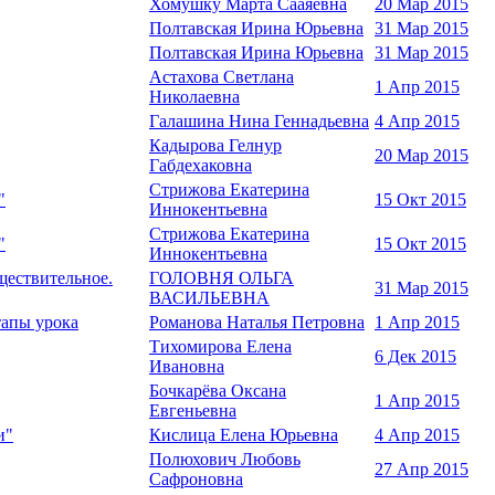
Хомушку Марта Сааяевна
20 Мар 2015
Полтавская Ирина Юрьевна
31 Мар 2015
Полтавская Ирина Юрьевна
31 Мар 2015
Астахова Светлана
1 Апр 2015
Николаевна
Галашина Нина Геннадьевна
4 Апр 2015
Кадырова Гелнур
20 Мар 2015
Габдехаковна
Стрижова Екатерина
"
15 Окт 2015
Иннокентьевна
Стрижова Екатерина
"
15 Окт 2015
Иннокентьевна
ществительное.
ГОЛОВНЯ ОЛЬГА
31 Мар 2015
ВАСИЛЬЕВНА
апы урока
Романова Наталья Петровна
1 Апр 2015
Тихомирова Елена
6 Дек 2015
Ивановна
Бочкарёва Оксана
1 Апр 2015
Евгеньевна
и"
Кислица Елена Юрьевна
4 Апр 2015
Полюхович Любовь
27 Апр 2015
Сафроновна