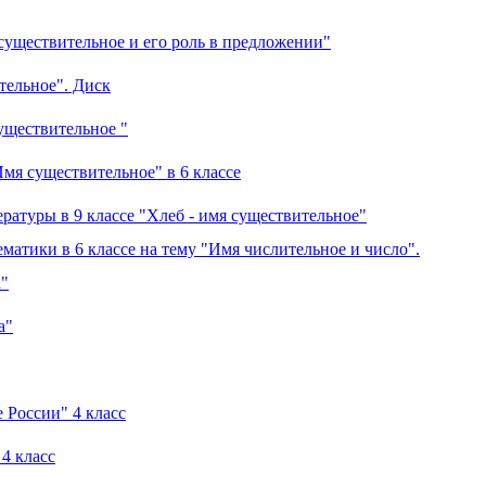
 существительное и его роль в предложении"
ительное". Диск
уществительное "
мя существительное" в 6 классе
ратуры в 9 классе "Хлеб - имя существительное"
матики в 6 классе на тему "Имя числительное и число".
а"
а"
 России" 4 класс
4 класс