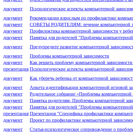
документ
Психологические аспекты компьютерной зависим
документ
Рекомендации взрослым по профилактике компью
документ
СОВЕТЫ РОДИТЕЛЯМ: лечение компьютерной з
документ
Профилоктика компьютерной зависимости у ребе
документ
Памятка для родителей "Проблемы компьютерной
документ
Предупредите развитие компьютерной зависимост
документ
Проблемы компьютерной зависимости
документ
Как решить проблему компьютерной зависимости 
презентация
Психологические аспекты компьютерной зависим
документ
Как уберечь ребенка от компьютерной зависимост
документ
Анкета идентификации компьютерной игровой зав
документ
Родительное собрание «Проблемы компьютерной 
документ
Памятка родителям- Проблемы компьютерной зав
документ
Памятка для родителей "Проблемы компьютерной
презентация
Презентация "Специфика профилактики компьюте
документ
Проект по профилактике компьютерной зависимо
документ
Статья-психологическое сопровождение о пробле