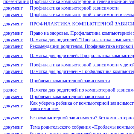
презентация
Профилактика компьютерной и телевизионной за
документ
Профилактика компьютерной зависимости
документ
Профилактика компьютерной зависимости в семь
документ
ПРОФИЛАКТИКА КОМПЬЮТЕРНОЙ ЗАВИС
документ
Право на здоровье. Профилактика компьютерной 
документ
Памятка для родителей "Профилактика компьютер
документ
Рекомендации родителям. Профилактика игровой 
документ
Памятка для родителей. Профилактика компьютер
документ
Профилактика компьютерной зависимости у детей
документ
Памятка для родителей «Профилактика компьютер
документ
Проблемы компьютерной зависимости
разное
Памятка для родителей по компьютерной зависим
документ
Проблемы компьютерной зависимости
Как уберечь ребенка от компьютерной зависимост
документ
зависимости».
документ
Без компьютерной зависимости? Без компьютерно
документ
Тема родительского собрания «Проблемы компью
документ
буклет-памятка для родителей воспитанников о 