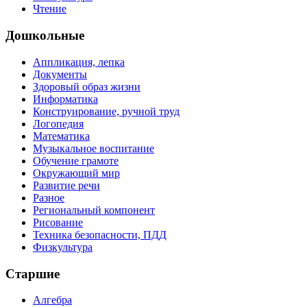
Чтение
Дошкольные
Аппликация, лепка
Документы
Здоровый образ жизни
Информатика
Конструирование, ручной труд
Логопедия
Математика
Музыкальное воспитание
Обучение грамоте
Окружающий мир
Развитие речи
Разное
Региональный компонент
Рисование
Техника безопасности, ПДД
Физкультура
Старшие
Алгебра