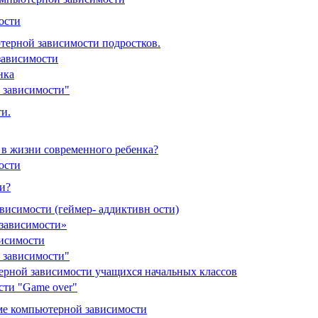
ости
терной зависимости подростков.
ависимости
нка
 зависимости"
и.
в жизни современного ребенка?
ости
и?
исимости (геймер- аддиктивн ости)
зависимости»
исимости
 зависимости"
рной зависимости учащихся начальных классов
сти "Game over"
ме компьютерной зависимости