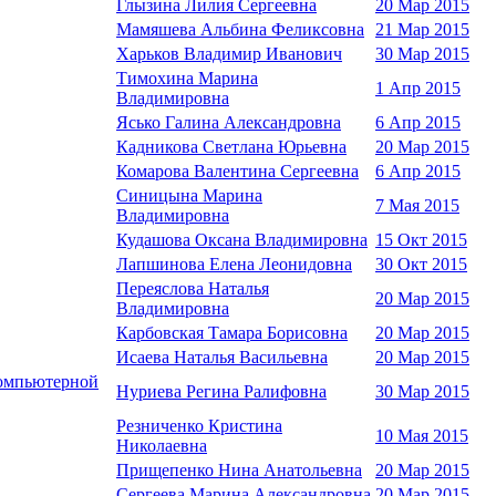
Глызина Лилия Сергеевна
20 Мар 2015
Мамяшева Альбина Феликсовна
21 Мар 2015
Харьков Владимир Иванович
30 Мар 2015
Тимохина Марина
1 Апр 2015
Владимировна
Ясько Галина Александровна
6 Апр 2015
Кадникова Светлана Юрьевна
20 Мар 2015
Комарова Валентина Сергеевна
6 Апр 2015
Синицына Марина
7 Мая 2015
Владимировна
Кудашова Оксана Владимировна
15 Окт 2015
Лапшинова Елена Леонидовна
30 Окт 2015
Переяслова Наталья
20 Мар 2015
Владимировна
Карбовская Тамара Борисовна
20 Мар 2015
Исаева Наталья Васильевна
20 Мар 2015
компьютерной
Нуриева Регина Ралифовна
30 Мар 2015
Резниченко Кристина
10 Мая 2015
Николаевна
Прищепенко Нина Анатольевна
20 Мар 2015
Сергеева Марина Александровна
20 Мар 2015