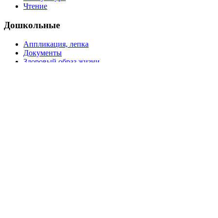
Чтение
Дошкольные
Аппликация, лепка
Документы
Здоровый образ жизни
Информатика
Конструирование, ручной труд
Логопедия
Математика
Музыкальное воспитание
Обучение грамоте
Окружающий мир
Развитие речи
Разное
Региональный компонент
Рисование
Техника безопасности, ПДД
Физкультура
Старшие
Алгебра