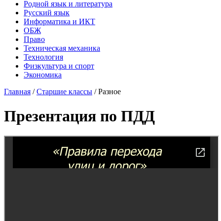
Родной язык и литература
Русский язык
Информатика и ИКТ
ОБЖ
Право
Техническая механика
Технология
Физкультура и спорт
Экономика
Главная
/
Старшие классы
/
Разное
Презентация по ПДД