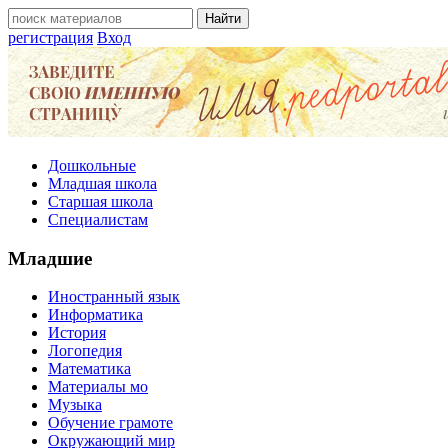
регистрация
Вход
Дошкольные
Младшая школа
Старшая школа
Специалистам
Младшие
Иностранный язык
Информатика
История
Логопедия
Математика
Материалы мо
Музыка
Обучение грамоте
Окружающий мир