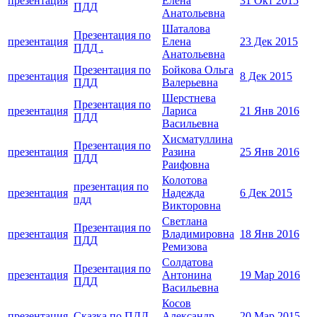
презентация
Елена
31 Окт 2015
ПДД
Анатольевна
Шаталова
Презентация по
презентация
Елена
23 Дек 2015
ПДД .
Анатольевна
Презентация по
Бойкова Ольга
презентация
8 Дек 2015
ПДД
Валерьевна
Шерстнева
Презентация по
презентация
Лариса
21 Янв 2016
ПДД
Васильевна
Хисматуллина
Презентация по
презентация
Разина
25 Янв 2016
ПДД
Раифовна
Колотова
презентация по
презентация
Надежда
6 Дек 2015
пдд
Викторовна
Светлана
Презентация по
презентация
Владимировна
18 Янв 2016
ПДД
Ремизова
Солдатова
Презентация по
презентация
Антонина
19 Мар 2016
ПДД
Васильeвна
Косов
презентация
Сказка по ПДД
Александр
20 Мар 2015