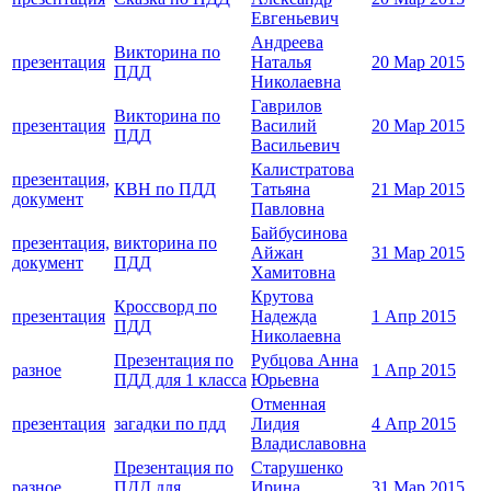
Евгеньевич
Андреева
Викторина по
презентация
Наталья
20 Мар 2015
ПДД
Николаевна
Гаврилов
Викторина по
презентация
Василий
20 Мар 2015
ПДД
Васильевич
Калистратова
презентация,
КВН по ПДД
Татьяна
21 Мар 2015
документ
Павловна
Байбусинова
презентация,
викторина по
Айжан
31 Мар 2015
документ
ПДД
Хамитовна
Крутова
Кроссворд по
презентация
Надежда
1 Апр 2015
ПДД
Николаевна
Презентация по
Рубцова Анна
разное
1 Апр 2015
ПДД для 1 класса
Юрьевна
Отменная
презентация
загадки по пдд
Лидия
4 Апр 2015
Владиславовна
Презентация по
Старушенко
разное
ПДД для
Ирина
31 Мар 2015