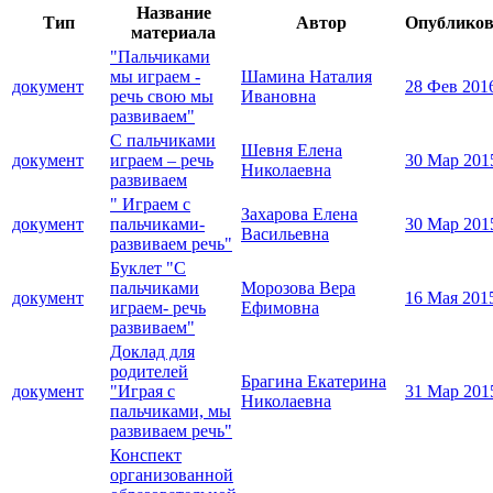
Название
Тип
Автор
Опублико
материала
"Пальчиками
мы играем -
Шамина Наталия
документ
28 Фев 201
речь свою мы
Ивановна
развиваем"
С пальчиками
Шевня Елена
документ
играем – речь
30 Мар 201
Николаевна
развиваем
" Играем с
Захарова Елена
документ
пальчиками-
30 Мар 201
Васильевна
развиваем речь"
Буклет "С
пальчиками
Морозова Вера
документ
16 Мая 201
играем- речь
Ефимовна
развиваем"
Доклад для
родителей
Брагина Екатерина
документ
"Играя с
31 Мар 201
Николаевна
пальчиками, мы
развиваем речь"
Конспект
организованной