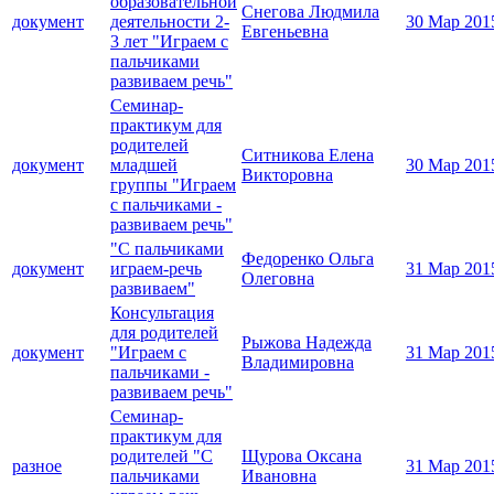
образовательной
Снегова Людмила
документ
деятельности 2-
30 Мар 201
Евгеньевна
3 лет "Играем с
пальчиками
развиваем речь"
Семинар-
практикум для
родителей
Ситникова Елена
документ
младшей
30 Мар 201
Викторовна
группы "Играем
с пальчиками -
развиваем речь"
"С пальчиками
Федоренко Ольга
документ
играем-речь
31 Мар 201
Олеговна
развиваем"
Консультация
для родителей
Рыжова Надежда
документ
"Играем с
31 Мар 201
Владимировна
пальчиками -
развиваем речь"
Семинар-
практикум для
родителей "С
Щурова Оксана
разное
31 Мар 201
пальчиками
Ивановна