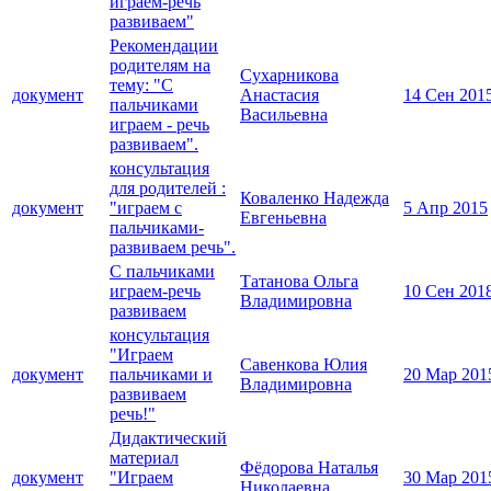
играем-речь
развиваем"
Рекомендации
родителям на
Сухарникова
тему: "С
документ
Анастасия
14 Сен 201
пальчиками
Васильевна
играем - речь
развиваем".
консультация
для родителей :
Коваленко Надежда
документ
"играем с
5 Апр 2015
Евгеньевна
пальчиками-
развиваем речь".
С пальчиками
Татанова Ольга
играем-речь
10 Сен 201
Владимировна
развиваем
консультация
"Играем
Савенкова Юлия
документ
пальчиками и
20 Мар 201
Владимировна
развиваем
речь!"
Дидактический
материал
Фёдорова Наталья
документ
"Играем
30 Мар 201
Николаевна