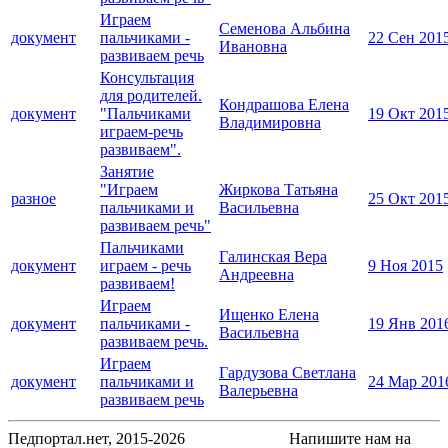
Играем
Семенова Альбина
документ
пальчиками -
22 Сен 201
Ивановна
развиваем речь
Консультация
для родителей.
Кондрашова Елена
документ
"Пальчиками
19 Окт 201
Владимировна
играем-речь
развиваем".
Занятие
"Играем
Жиркова Татьяна
разное
25 Окт 201
пальчиками и
Васильевна
развиваем речь"
Пальчиками
Галинская Вера
документ
играем - речь
9 Ноя 2015
Андреевна
развиваем!
Играем
Ищенко Елена
документ
пальчиками -
19 Янв 201
Васильевна
развиваем речь.
Играем
Гардузова Светлана
документ
пальчиками и
24 Мар 201
Валерьевна
развиваем речь
Педпортал.нет, 2015-2026
Напишите нам на