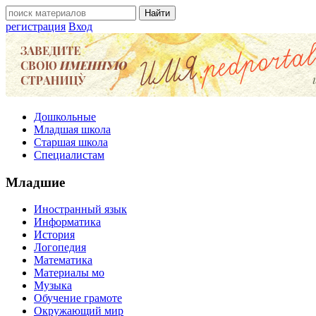
регистрация
Вход
Дошкольные
Младшая школа
Старшая школа
Специалистам
Младшие
Иностранный язык
Информатика
История
Логопедия
Математика
Материалы мо
Музыка
Обучение грамоте
Окружающий мир