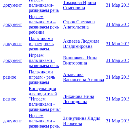
Томарова Ирина
документ
пальчиками-
31 Мар 201
Семеновна
развиваем речь
Играем
пальчиками –
Строк Светлана
документ
31 Мар 201
развиваем речь
Анатольевна
ребенка
Пальчиками
Акпаева Людмила
документ
играем, речь
31 Мар 201
Владимировна
развиваем.
Играем
Вишнякова Нина
документ
пальчиками -
31 Мар 201
Викторовна
развиваем речь
Пальчиками
Анжелика
разное
играем - речь
31 Мар 201
Васильевна Агапова
развиваем
Консультация
для родителей
Лиханова Нина
разное
"Играем
31 Мар 201
Леонидовна
пальчиками -
развиваем речь"
Играем
Зайнуллина Лидия
документ
пальчиками -
31 Мар 201
Игоревна
развиваем речь.