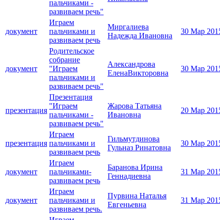
пальчиками -
развиваем речь"
Играем
Миргалиева
документ
пальчиками и
30 Мар 201
Надежда Ивановна
развиваем речь
Родительское
собрание
Александрова
документ
"Играем
30 Мар 201
ЕленаВикторовна
пальчиками и
развиваем речь"
Презентация
"Играем
Жарова Татьяна
презентация
20 Мар 201
пальчиками -
Ивановна
развиваем речь"
Играем
Гильмутдинова
презентация
пальчиками и
30 Мар 201
Гульназ Ринатовна
развиваем речь
Играем
Баранова Ирина
документ
пальчиками-
31 Мар 201
Геннадиевна
развиваем речь
Играем
Пурвина Наталья
документ
пальчиками и
31 Мар 201
Евгеньевна
развиваем речь.
Играем