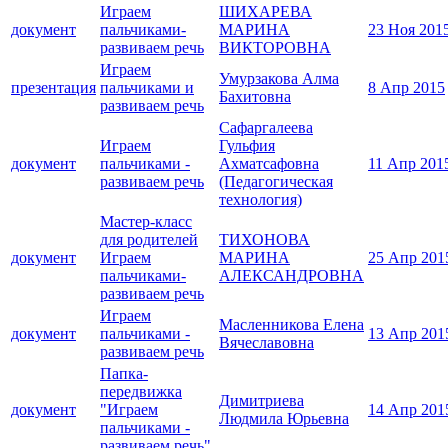
Играем
ШИХАРЕВА
документ
пальчиками-
МАРИНА
23 Ноя 201
развиваем речь
ВИКТОРОВНА
Играем
Умурзакова Алма
презентация
пальчиками и
8 Апр 2015
Бахитовна
развиваем речь
Сафаргалеева
Играем
Гульфия
документ
пальчиками -
Ахматсафовна
11 Апр 201
развиваем речь
(Педагогическая
технология)
Мастер-класс
для родителей
ТИХОНОВА
документ
Играем
МАРИНА
25 Апр 201
пальчиками-
АЛЕКСАНДРОВНА
развиваем речь
Играем
Масленникова Елена
документ
пальчиками -
13 Апр 201
Вячеславовна
развиваем речь
Папка-
передвижка
Димитриева
документ
"Играем
14 Апр 201
Людмила Юрьевна
пальчиками -
развиваем речь"