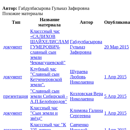
Автор:
Габдулбасырова Гульназ Зафировна
Похожие материалы
Название
Тип
Автор
Опубликов
материала
Класссный час
«САЛИХОВ
ШАЙХЕЛИСЛАМ
Габдулбасырова
документ
ГУМЕРОВИЧ-
Гульназ
20 Мар 2015
славный сын
Зафировна
земли
Чекмагушевской"
Клубный час
Шураева
"Славный сын
документ
Любовь
1 Апр 2015
Кетченеровской
Николаевна
земли".
"Славный сын
Козловская Вера
презентация
земли Сибирской -
5 Апр 2015
Николаевна
А.П.Белобородов"
Классный час
Климова Галина
документ
"Сын земли и
1 Апр 2015
Сергеевна
звёзд"
Класссный час "К
Савченко
документ
225-летию
Николай
1 Апр 2015