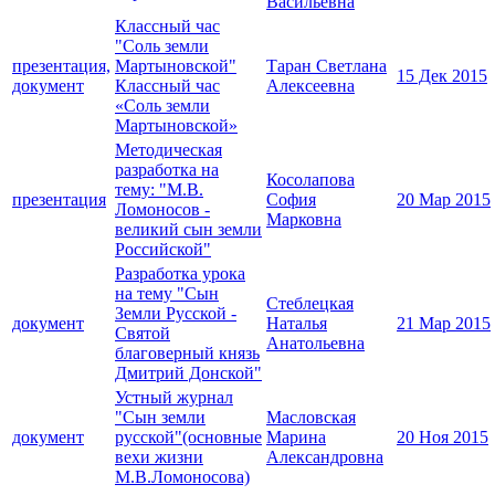
Васильевна
Классный час
"Соль земли
презентация,
Мартыновской"
Таран Светлана
15 Дек 2015
документ
Классный час
Алексеевна
«Соль земли
Мартыновской»
Методическая
разработка на
Косолапова
тему: "М.В.
презентация
София
20 Мар 2015
Ломоносов -
Марковна
великий сын земли
Российской"
Разработка урока
на тему "Сын
Стеблецкая
Земли Русской -
документ
Наталья
21 Мар 2015
Святой
Анатольевна
благоверный князь
Дмитрий Донской"
Устный журнал
"Сын земли
Масловская
документ
русской"(основные
Марина
20 Ноя 2015
вехи жизни
Александровна
М.В.Ломоносова)