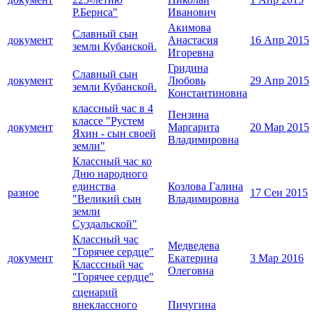
Р.Бернса"
Иванович
Акимова
Славный сын
документ
Анастасия
16 Апр 2015
земли Кубанской.
Игоревна
Гридина
Славный сын
документ
Любовь
29 Апр 2015
земли Кубанской.
Константиновна
классный час в 4
Пензина
классе "Рустем
документ
Маргарита
20 Мар 2015
Яхин - сын своей
Владимировна
земли"
Классный час ко
Дню народного
единства
Козлова Галина
разное
17 Сен 2015
"Великий сын
Владимировна
земли
Суздальской"
Классный час
Медведева
"Горячее сердце"
документ
Екатерина
3 Мар 2016
Класссный час
Олеговна
"Горячее сердце"
сценарий
внеклассного
Пичугина