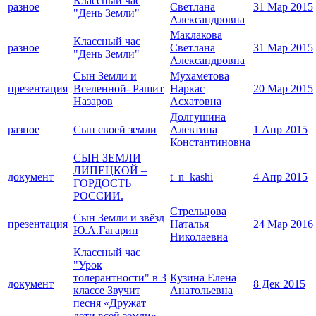
Классный час
разное
Светлана
31 Мар 2015
"День Земли"
Александровна
Маклакова
Классный час
разное
Светлана
31 Мар 2015
"День Земли"
Александровна
Сын Земли и
Мухаметова
презентация
Вселенной- Рашит
Наркас
20 Мар 2015
Назаров
Асхатовна
Долгушина
разное
Сын своей земли
Алевтина
1 Апр 2015
Константиновна
СЫН ЗЕМЛИ
ЛИПЕЦКОЙ –
документ
t_n_kashi
4 Апр 2015
ГОРДОСТЬ
РОССИИ.
Стрельцова
Сын Земли и звёзд
презентация
Наталья
24 Мар 2016
Ю.А.Гагарин
Николаевна
Классный час
"Урок
толерантности" в 3
Кузина Елена
документ
8 Дек 2015
классе Звучит
Анатольевна
песня «Дружат
дети всей земли»