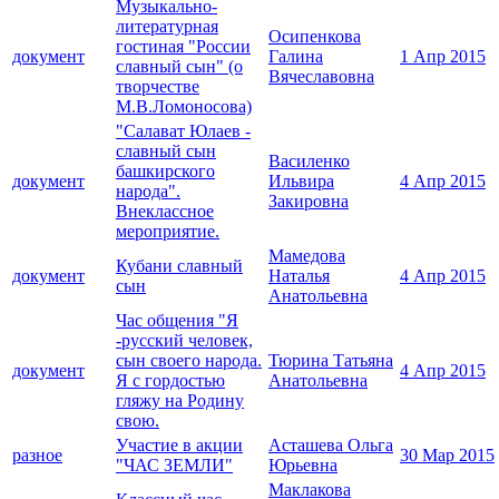
Музыкально-
литературная
Осипенкова
гостиная "России
документ
Галина
1 Апр 2015
славный сын" (о
Вячеславовна
творчестве
М.В.Ломоносова)
"Салават Юлаев -
славный сын
Василенко
башкирского
документ
Ильвира
4 Апр 2015
народа".
Закировна
Внеклассное
мероприятие.
Мамедова
Кубани славный
документ
Наталья
4 Апр 2015
сын
Анатольевна
Час общения "Я
-русский человек,
сын своего народа.
Тюрина Татьяна
документ
4 Апр 2015
Я с гордостью
Анатольевна
гляжу на Родину
свою.
Участие в акции
Асташева Ольга
разное
30 Мар 2015
"ЧАС ЗЕМЛИ"
Юрьевна
Маклакова