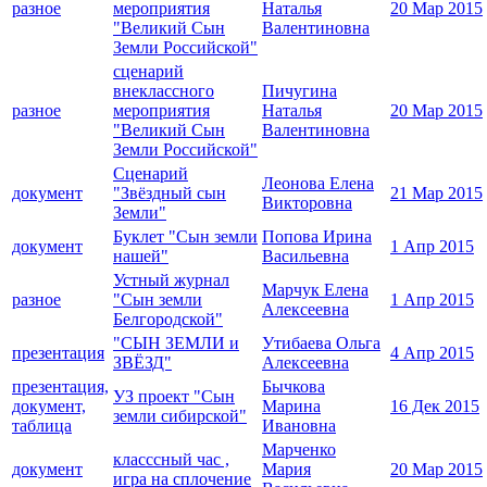
разное
мероприятия
Наталья
20 Мар 2015
"Великий Сын
Валентиновна
Земли Российской"
сценарий
внеклассного
Пичугина
разное
мероприятия
Наталья
20 Мар 2015
"Великий Сын
Валентиновна
Земли Российской"
Сценарий
Леонова Елена
документ
"Звёздный сын
21 Мар 2015
Викторовна
Земли"
Буклет "Сын земли
Попова Ирина
документ
1 Апр 2015
нашей"
Васильевна
Устный журнал
Марчук Елена
разное
"Сын земли
1 Апр 2015
Алексеевна
Белгородской"
"СЫН ЗЕМЛИ и
Утибаева Ольга
презентация
4 Апр 2015
ЗВЁЗД"
Алексеевна
презентация,
Бычкова
УЗ проект "Сын
документ,
Марина
16 Дек 2015
земли сибирской"
таблица
Ивановна
Марченко
класссный час ,
документ
Мария
20 Мар 2015
игра на сплочение