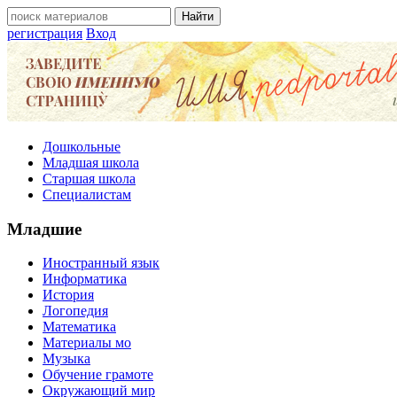
регистрация
Вход
Дошкольные
Младшая школа
Старшая школа
Специалистам
Младшие
Иностранный язык
Информатика
История
Логопедия
Математика
Материалы мо
Музыка
Обучение грамоте
Окружающий мир