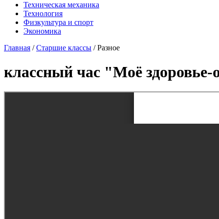
Техническая механика
Технология
Физкультура и спорт
Экономика
Главная
/
Старшие классы
/
Разное
классный час "Моё здоровье-о