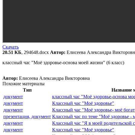
Скачать
20.51 КБ
, 294648.docx
Автор:
Елисеева Александра Викторовн
классный час "Моё здоровье-основа моей жизни" (6 класс)
Автор:
Елисеева Александра Викторовна
Похожие материалы
Тип
Название 
документ
классный час "Моё здоровье-основа мое
документ
Классный час "Моё здоровье"
документ
Классный час "Моё здоровье- моё богат
презентация, документ
Классный час по теме "Моё здоровье - м
документ
Классный час "Я в моей родительской 
документ
Классный час "Моё здоровье"