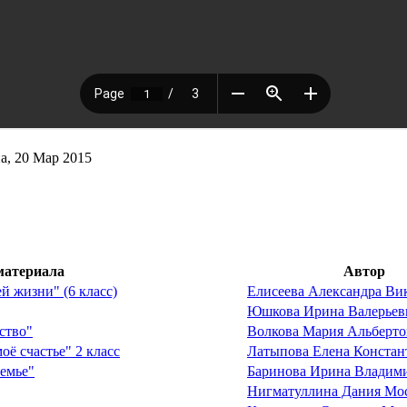
а, 20 Мар 2015
материала
Автор
й жизни" (6 класс)
Елисеева Александра Ви
Юшкова Ирина Валерьев
ство"
Волкова Мария Альберто
оё счастье" 2 класс
Латыпова Елена Констан
семье"
Баринова Ирина Владим
Нигматуллина Дания Мо