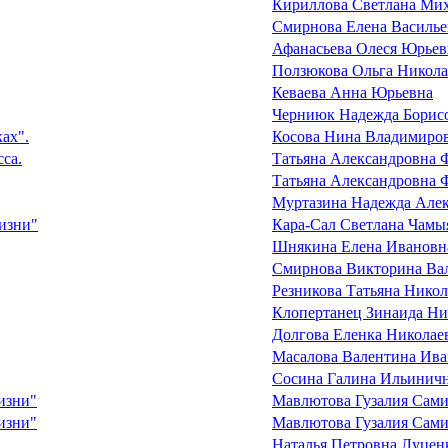
Кириллова Светлана Ми
Смирнова Елена Василье
Афанасьева Олеся Юрьев
Ползюкова Ольга Никола
Кеваева Анна Юрьевна
Черниюк Надежда Борис
ах".
Косова Нина Владимиро
сса.
Татьяна Александровна 
Татьяна Александровна 
Муртазина Надежда Але
жизни"
Кара-Сал Светлана Чамы
Шнякина Елена Ивановн
Смирнова Викторина Ва
Резникова Татьяна Никол
Клопертанец Зинаида Ни
Долгова Еленка Николае
Масалова Валентина Ива
Сосина Галина Ильинич
изни"
Мавлютова Гузалия Сами
изни"
Мавлютова Гузалия Сами
Наталья Петровна Луцен