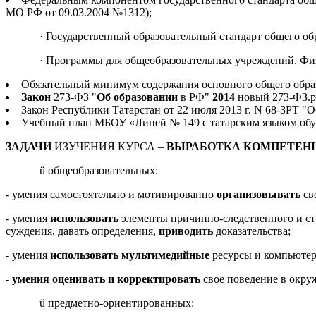
МО РФ от 09.03.2004 №1312);
· Государственный образовательный стандарт общего обр
· Программы для общеобразовательных учреждений. Физик
Обязательный минимум содержания основного общего образо
Закон
273-ФЗ "
Об
образовании
в РФ"
2014
новый 273-ФЗ.р
Закон Республики Татарстан от 22 июля 2013 г. N 68-ЗРТ "
Учебный план МБОУ «Лицей № 149 с татарским языком обучен
ЗАДАЧИ
ИЗУЧЕНИЯ КУРСА –
ВЫРАБОТКА КОМПЕТЕН
ü общеобразовательных:
- умения самостоятельно и мотивированно
организовывать
св
- умения
использовать
элементы причинно-следственного и с
суждения, давать определения,
приводить
доказательства;
- умения
использовать мультимедийные
ресурсы и компьютерн
-
умения оценивать и корректировать
свое поведение в окру
ü предметно-ориентированных: