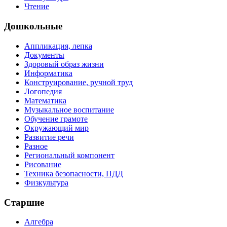
Чтение
Дошкольные
Аппликация, лепка
Документы
Здоровый образ жизни
Информатика
Конструирование, ручной труд
Логопедия
Математика
Музыкальное воспитание
Обучение грамоте
Окружающий мир
Развитие речи
Разное
Региональный компонент
Рисование
Техника безопасности, ПДД
Физкультура
Старшие
Алгебра