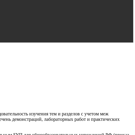
овательность изучения тем и разделов с учетом меж
ечень демонстраций, лабораторных работ и практических
альным БУП для общеобразовательных учреждений РФ (приказ