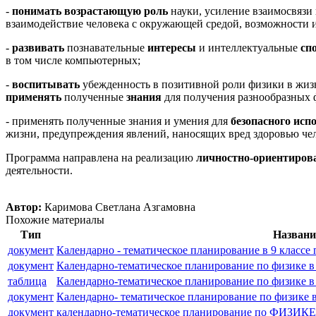
-
понимать возрастающую роль
науки, усиление взаимосвязи
взаимодействие человека с окружающей средой, возможности 
-
развивать
познавательные
интересы
и интеллектуальные
сп
в том числе компьютерных;
-
воспитывать
убежденность в позитивной роли физики в жизни
применять
полученные
знания
для получения разнообразных 
- применять полученные знания и умения для
безопасного исп
жизни, предупреждения явлений, наносящих вред здоровью че
Программа направлена на реализацию
личностно-ориентирова
деятельности.
Автор:
Каримова Светлана Азгамовна
Похожие материалы
Тип
Названи
документ
Календарно - тематическое планирование в 9 классе 
документ
Календарно-тематическое планирование по физике 
таблица
Календарно-тематическое планирование по физике в
документ
Календарно- тематическое планирование по физике в
документ
календарно-тематическое планирование по ФИЗИКЕ 