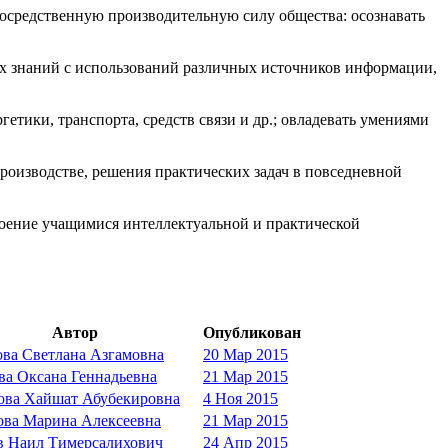
посредственную производительную силу общества: осознавать
их знаний с использований различных источников информации,
тики, транспорта, средств связи и др.; овладевать умениями
производстве, решения практических задач в повседневной
воение учащимися интеллектуальной и практической
Автор
Опубликован
ва Светлана Азгамовна
20 Мар 2015
ва Оксана Геннадьевна
21 Мар 2015
ова Хайшат Абубекировна
4 Ноя 2015
ва Марина Алексеевна
21 Мар 2015
 Наил Тимерсалихович
24 Апр 2015