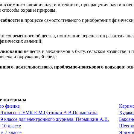
 и взаимного влияния науки и техники, превращения науки в не
и способы охраны природы;
особности
в процессе самостоятельного приобретения физическ
 современного общества, понимание перспектив развития энерге
физических явлений;
ользования
веществ и механизмов в быту, сельском хозяйстве и 
ловека и окружающей среде.
нного, деятельностного, проблемно-поискового подходов
; ос
е материала
по физике
Каримо
в 9 классе к УМК Е.М.Гутник и А.В.Перышкина
Худяко
 9 классе для электронного журнала. Перышкин А.В.
Баксан
 10 классе
Шеенко
в 7 классе
Яримов