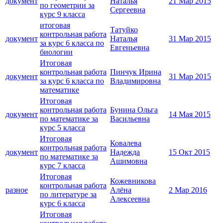
документ
Наталья
21 Мар 2015
по геометрии за
Сергеевна
курс 9 класса
итоговая
Татуйко
контрольная работа
документ
Наталья
31 Мар 2015
за курс 6 класса по
Евгеньевна
биологии
Итоговая
контрольная работа
Пинчук Ирина
документ
31 Мар 2015
за курс 6 класса по
Владимировна
математике
Итоговая
контрольная работа
Бунина Ольга
документ
14 Мая 2015
по математике за
Васильевна
курс 5 класса
Итоговая
Ковалева
контрольная работа
документ
Надежда
15 Окт 2015
по математике за
Ашимовна
курс 7 класса
Итоговая
Кожевникова
контрольная работа
разное
Алёна
2 Мар 2016
по литературе за
Алексеевна
курс 6 класса
Итоговая