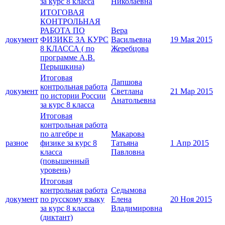
за курс 8 класса
Николаевна
ИТОГОВАЯ
КОНТРОЛЬНАЯ
РАБОТА ПО
Вера
документ
ФИЗИКЕ ЗА КУРС
Васильевна
19 Мая 2015
8 КЛАССА ( по
Жеребцова
программе А.В.
Перышкина)
Итоговая
Лапшова
контрольная работа
документ
Светлана
21 Мар 2015
по истории России
Анатольевна
за курс 8 класса
Итоговая
контрольная работа
по алгебре и
Макарова
разное
физике за курс 8
Татьяна
1 Апр 2015
класса
Павловна
(повышенный
уровень)
Итоговая
контрольная работа
Седымова
документ
по русскому языку
Елена
20 Ноя 2015
за курс 8 класса
Владимировна
(диктант)