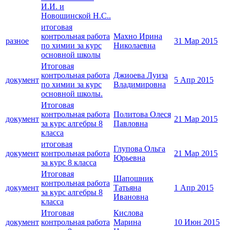
И.И. и
Новошинской Н.С..
итоговая
контрольная работа
Махно Ирина
разное
31 Мар 2015
по химии за курс
Николаевна
основной школы
Итоговая
контрольная работа
Джиоева Луиза
документ
5 Апр 2015
по химии за курс
Владимировна
основной школы.
Итоговая
контрольная работа
Политова Олеся
документ
21 Мар 2015
за курс алгебры 8
Павловна
класса
итоговая
Глупова Ольга
документ
контрольная работа
21 Мар 2015
Юрьевна
за курс 8 класса
Итоговая
Шапошник
контрольная работа
документ
Татьяна
1 Апр 2015
за курс алгебры 8
Ивановна
класса
Итоговая
Кислова
документ
контрольная работа
Марина
10 Июн 2015