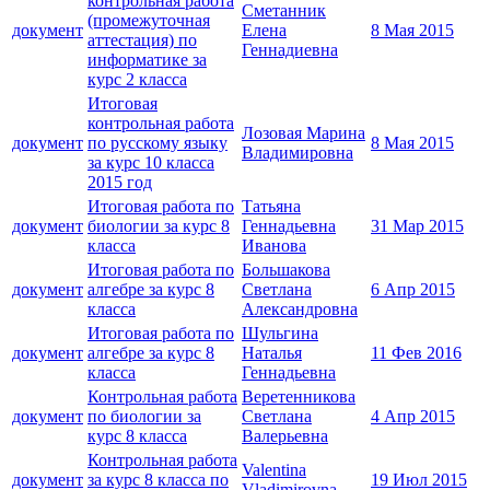
контрольная работа
Сметанник
(промежуточная
документ
Елена
8 Мая 2015
аттестация) по
Геннадиевна
информатике за
курс 2 класса
Итоговая
контрольная работа
Лозовая Марина
документ
по русскому языку
8 Мая 2015
Владимировна
за курс 10 класса
2015 год
Итоговая работа по
Татьяна
документ
биологии за курс 8
Геннадьевна
31 Мар 2015
класса
Иванова
Итоговая работа по
Большакова
документ
алгебре за курс 8
Светлана
6 Апр 2015
класса
Александровна
Итоговая работа по
Шульгина
документ
алгебре за курс 8
Наталья
11 Фев 2016
класса
Геннадьевна
Контрольная работа
Веретенникова
документ
по биологии за
Светлана
4 Апр 2015
курс 8 класса
Валерьевна
Контрольная работа
Valentina
документ
за курс 8 класса по
19 Июл 2015
Vladimirovna