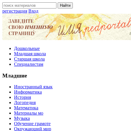
регистрация
Вход
Дошкольные
Младшая школа
Старшая школа
Специалистам
Младшие
Иностранный язык
Информатика
История
Логопедия
Математика
Материалы мо
Музыка
Обучение грамоте
Окружающий мир