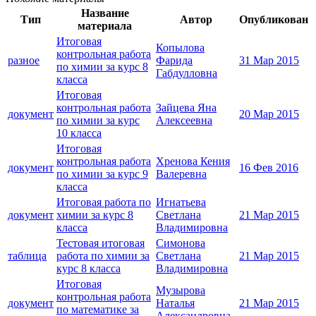
Название
Тип
Автор
Опубликован
материала
Итоговая
Копылова
контрольная работа
разное
Фарида
31 Мар 2015
по химии за курс 8
Габдулловна
класса
Итоговая
контрольная работа
Зайцева Яна
документ
20 Мар 2015
по химии за курс
Алексеевна
10 класса
Итоговая
контрольная работа
Хренова Кения
документ
16 Фев 2016
по химии за курс 9
Валеревна
класса
Итоговая работа по
Игнатьева
документ
химии за курс 8
Светлана
21 Мар 2015
класса
Владимировна
Тестовая итоговая
Симонова
таблица
работа по химии за
Светлана
21 Мар 2015
курс 8 класса
Владимировна
Итоговая
Музырова
контрольная работа
документ
Наталья
21 Мар 2015
по математике за
Александровна