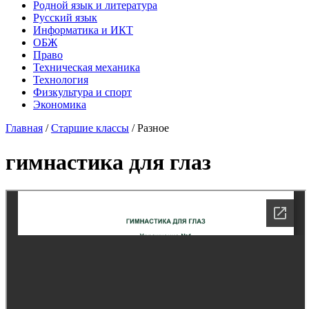
Родной язык и литература
Русский язык
Информатика и ИКТ
ОБЖ
Право
Техническая механика
Технология
Физкультура и спорт
Экономика
Главная
/
Старшие классы
/
Разное
гимнастика для глаз