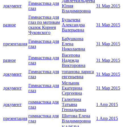
Давлеткильдеева
Гимнастика для
документ
Юлия
31 Мар 2015
глаз
Владимировна
Гимнастика для
Булычева
глаз по мотивам
разное
Александра
31 Мар 2015
сказок Корнея
Валерьевна
Чуковского
Бабушкина
Гимнастика для
презентация
Елена
31 Мар 2015
глаз
Николаевна
Васепова
Гимнастика для
разное
Надежда
31 Мар 2015
глаз
Викторовна
Гимнастика для
топанова лариса
документ
31 Мар 2015
глаз
евгеньевна
Мельник
Гимнастика для
документ
Екатерина
31 Мар 2015
глаз
Сергеевна
Галютина
гимнастика для
документ
Татьяна
1 Апр 2015
глаз
Геннадьевна
гимнастика для
Щитова Елена
презентация
1 Апр 2015
глаз
Владимировна