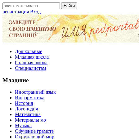
регистрация
Вход
Дошкольные
Младшая школа
Старшая школа
Специалистам
Младшие
Иностранный язык
Информатика
История
Логопедия
Математика
Материалы мо
Музыка
Обучение грамоте
Окружающий мир