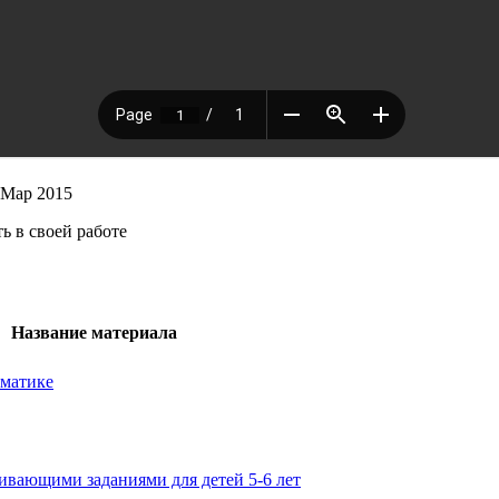
 Мар 2015
ь в своей работе
Название материала
ематике
звивающими заданиями для детей 5-6 лет