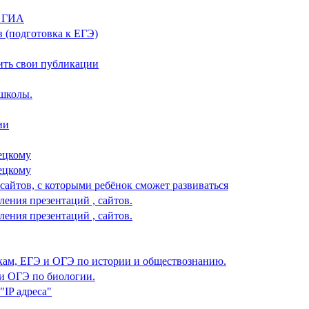
и ГИА
в (подготовка к ЕГЭ)
тить свои публикации
 школы.
ии
мецкому
мецкому
сайтов, с которыми ребёнок сможет развиваться
ения презентаций , сайтов.
ения презентаций , сайтов.
окам, ЕГЭ и ОГЭ по истории и обществознанию.
 и ОГЭ по биологии.
"IP адреса"