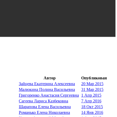
Автор
Опубликован
Зайцева Екатерина Алексеевна
20 Мар 2015
Малюкина Полина Васильевна
31 Мар 2015
Григоренко Анастасия Сергеевна
1 Апр 2015
Сагеева Лариса Казбековна
7 Апр 2016
Шарапова Елена Васильевна
18 Окт 2015
Романько Елена Николаевна
14 Янв 2016