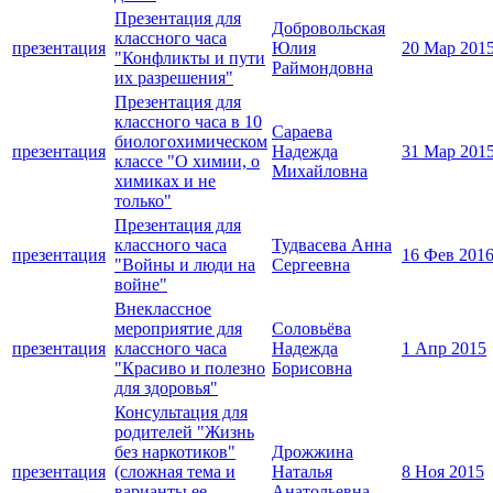
Презентация для
Добровольская
классного часа
презентация
Юлия
20 Мар 201
"Конфликты и пути
Раймондовна
их разрешения"
Презентация для
классного часа в 10
Сараева
биологохимическом
презентация
Надежда
31 Мар 201
классе "О химии, о
Михайловна
химиках и не
только"
Презентация для
классного часа
Тудвасева Анна
презентация
16 Фев 201
"Войны и люди на
Сергеевна
войне"
Внеклассное
мероприятие для
Соловьёва
презентация
классного часа
Надежда
1 Апр 2015
"Красиво и полезно
Борисовна
для здоровья"
Консультация для
родителей "Жизнь
без наркотиков"
Дрожжина
презентация
(сложная тема и
Наталья
8 Ноя 2015
варианты ее
Анатольевна