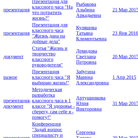
Презентация для
Рыбакова
классного часа "На
презентация
Альбина
21 Мар 201
что потратить
Аркадьевна
жизнь?"
Презентация для
Куляшова
классного часа
презентация
Татьяна
23 Янв 201
"Жизнь дана на
Климентьевна
добрые дела"
Статья "Жизнь и
Демидова
творчество
документ
Светлана
20 Мар 201
классного
Петровна
руководителя"
Презентация
Забугина
разное
классного часа "Я
Марина
1 Апр 2015
выбираю жизнь!"
Александровна
Методическая
разработка
Артушникова
презентация,
классного часа в 1
Юлия
31 Мар 201
документ
классе "Я здоровье -
Викторовна
сберегу, сам себе я -
помогу!"
Конференция
"Задай вопрос
Сергеева
специалисту и
презентация
Тамара
20 Мар 201