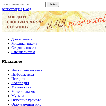
регистрация
Вход
Дошкольные
Младшая школа
Старшая школа
Специалистам
Младшие
Иностранный язык
Информатика
История
Логопедия
Математика
Материалы мо
Музыка
Обучение грамоте
Окружающий мир