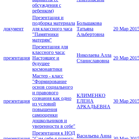
обсуждения с
ребенком)
Презентация и
подборка материала
Большакова
документ
для классного часа
Татьяна
20 Мар 201
"Памятники
Альбертовна
матерям"
Презентация для
классного часа:
Николаева Алла
презентация
Настоящее и
20 Мар 201
Станиславовна
будущее
космонавтики
Мастер - класс
"Формирование
основ социального
и правового
КЛИМЕНКО
сознания как одно
презентация
ЕЛЕНА
30 Мар 201
из условий
АРКАДЬЕВНА
повышения
самооценки
дошкольников и
уверенности в себе"
Презентация к НОД
Васильева Анна
презентация
"Сам себе я помогу
30 Мар 201