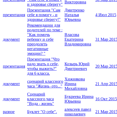
Викторовна
и здоровье сберегу"
Презентация "Сам
Дмитренко
презентация
себе я помогу - и
Наталья
4 Июл 2015
здоровье сберегу!"
Юрьевна
Рекомендации для
родителей по теме :
"Как помочь
Власова
документ
ребенку и себе
Екатерина
31 Мар 201
преодолеть
Владимировна
негативные
эмоции? "
Презентация "Что
надо знать о себе,
Козырь Юрий
презентация
20 Мар 201
чтобы выжить?"
Дмитриевич
для 6 класса.
Хижнякова
сценарий классного
документ
Ирина
21 Апр 201
часа "Жизнь -это..."
Михайловна
Сценарий
Букреева Ирина
документ
классного часа
16 Окт 2015
Юрьевна
"Вода - жизнь"
алексеев павел
разное
Буклет "О себе".
21 Мар 201
николаевич