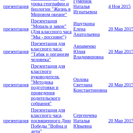
Гуменюк
урока географии и
презентация
Наталья
4 Ноя 2015
биологии "Жизнь в
Игнатьевна
Мировом океане"
Презентация
Ишуткина
"Мораль и закон"
презентация
Елена
20 Мар 201
(Для классного часа
Анатольевна
"Мы - россияне")
Презентация для
Авраменко
классного часа:
презентация
Юлия
20 Мар 201
"Табак и организм
Владимировна
человека"
Презентация для
классного
руководителя.
Орлова
"Методика
презентация
Светлана
20 Мар 201
подготовки и
Константиновна
проведения
родительского
собрания"
Презентация для
классного часа,
Сергеичева
презентация
посвященного Дню
Наталья
20 Мар 201
Победы "Война и
Юрьевна
дети"