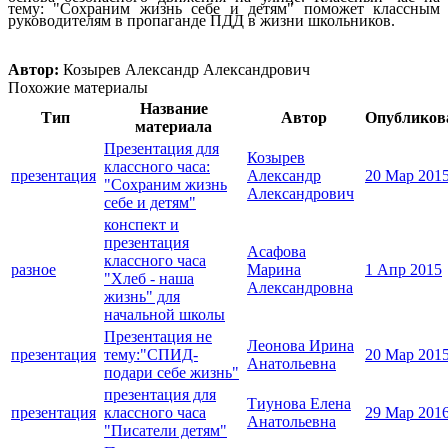
тему: "Сохраним жизнь себе и детям" поможет классным
руководителям в пропаганде ПДД в жизни школьников.
Автор:
Козырев Александр Александрович
Похожие материалы
Название
Тип
Автор
Опубликов
материала
Презентация для
Козырев
классного часа:
презентация
Александр
20 Мар 201
"Сохраним жизнь
Александрович
себе и детям"
конспект и
презентация
Асафова
классного часа
разное
Марина
1 Апр 2015
"Хлеб - наша
Александровна
жизнь" для
начальной школы
Презентация не
Леонова Ирина
презентация
тему:"СПИД-
20 Мар 201
Анатольевна
подари себе жизнь"
презентация для
Тиунова Елена
презентация
классного часа
29 Мар 201
Анатольевна
"Писатели детям"