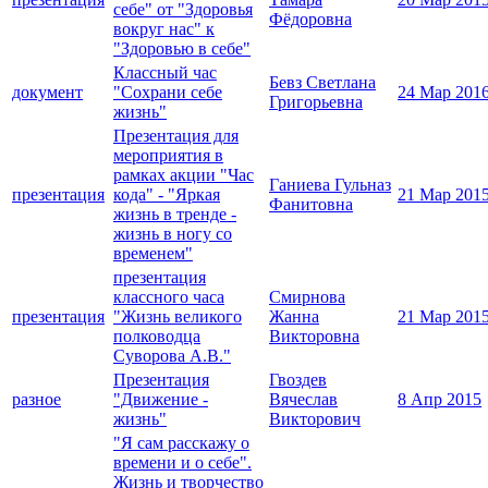
себе" от "Здоровья
Фёдоровна
вокруг нас" к
"Здоровью в себе"
Классный час
Бевз Светлана
документ
"Сохрани себе
24 Мар 201
Григорьевна
жизнь"
Презентация для
мероприятия в
рамках акции "Час
Ганиева Гульназ
презентация
кода" - "Яркая
21 Мар 201
Фанитовна
жизнь в тренде -
жизнь в ногу со
временем"
презентация
классного часа
Смирнова
презентация
"Жизнь великого
Жанна
21 Мар 201
полководца
Викторовна
Суворова А.В."
Презентация
Гвоздев
разное
"Движение -
Вячеслав
8 Апр 2015
жизнь"
Викторович
"Я сам расскажу о
времени и о себе".
Жизнь и творчество