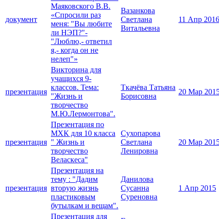
Маяковского В.В.
Вазанкова
«Спросили раз
документ
Светлана
11 Апр 201
меня: "Вы любите
Витальевна
ли НЭП?"-
"Люблю,- ответил
я,- когда он не
нелеп"»
Викторина для
учащихся 9-
классов. Тема:
Ткачёва Татьяна
презентация
20 Мар 201
"Жизнь и
Борисовна
творчество
М.Ю.Лермонтова".
Презентация по
МХК для 10 класса
Сухопарова
презентация
" Жизнь и
Светлана
20 Мар 201
творчество
Ленировна
Веласкеса"
Презентация на
тему : "Дадим
Данилова
презентация
вторую жизнь
Сусанна
1 Апр 2015
пластиковым
Суреновна
бутылкам и вещам".
Презентация для