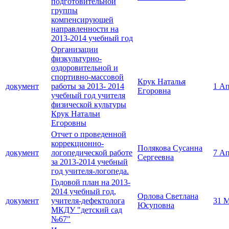
подготовительной
группы
компенсирующей
направленности на
2013-2014 учебный год
Организации
физкультурно-
оздоровительной и
спортивно-массовой
Крук Наталья
документ
работы за 2013- 2014
1 Ап
Егоровна
учебный год учителя
физической культуры
Крук Натальи
Егоровны
Отчет о проведенной
коррекционно-
Полякова Сусанна
документ
логопедической работе
7 Ап
Сергеевна
за 2013-2014 учебный
год учителя-логопеда.
Годовой план на 2013-
2014 учебный год,
Орлова Светлана
документ
учителя-дефектолога
31 М
Юсуповна
МКДУ "детский сад
№67"