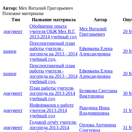
Автор:
Мех Виталий Григорьевич
Похожие материалы
Тип
Название материала
Автор
Опу
Обобщение опыта
Мех Виталий
документ
учителя ОБЖ Мех В.Г.
20 М
Григорьевич
2013-2014 учебный год
Перспективеный план
работы учителя -
Ефимьева Елена
разное
20 М
логопеда на 2013 - 2014
Александровна
учебный год.
Перспективеный план
работы учителя -
Ефимьева Елена
разное
20 М
логопеда на 2013 - 2014
Александровна
учебный год.
План работы учителя-
Белякова Светлана
документ
логопеда на 2013-2014
30 М
Викторовна
учебный год
Информация о работе
Рындина Инна
документ
учителя 2013-2014
31 М
Владимировна
учебный год
Годовой отчёт учителя-
Орлова Антонина
документ
логопеда 2013-2014
31 М
Сергеевна