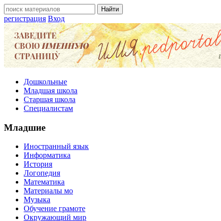
регистрация
Вход
Дошкольные
Младшая школа
Старшая школа
Специалистам
Младшие
Иностранный язык
Информатика
История
Логопедия
Математика
Материалы мо
Музыка
Обучение грамоте
Окружающий мир