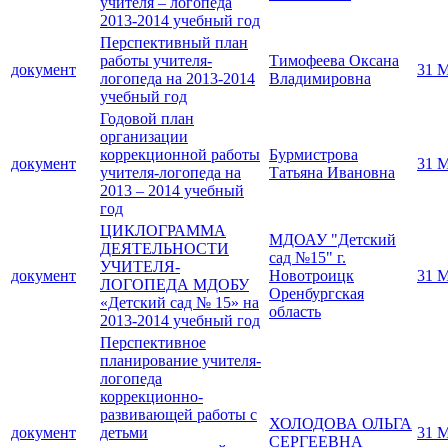
учителя – логопеда
2013-2014 учебный год
Перспективный план
работы учителя-
Тимофеева Оксана
документ
31 М
логопеда на 2013-2014
Владимировна
учебный год
Годовой план
организации
коррекционной работы
Бурмистрова
документ
31 М
учителя-логопеда на
Татьяна Ивановна
2013 – 2014 учебный
год
ЦИКЛОГРАММА
МДОАУ "Детский
ДЕЯТЕЛЬНОСТИ
сад №15" г.
УЧИТЕЛЯ-
документ
Новотроицк
31 М
ЛОГОПЕДА МДОБУ
Оренбургская
«Детский сад № 15» на
область
2013-2014 учебный год
Перспективное
планирование учителя-
логопеда
коррекционно-
развивающей работы с
ХОЛОДОВА ОЛЬГА
документ
детьми
31 М
СЕРГЕЕВНА