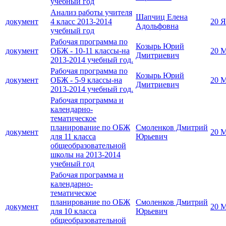
учебный год
Анализ работы учителя
Шапчиц Елена
документ
4 класс 2013-2014
20 Я
Адольфовна
учебный год
Рабочая программа по
Козырь Юрий
документ
ОБЖ - 10-11 классы-на
20 М
Дмитриевич
2013-2014 учебный год.
Рабочая программа по
Козырь Юрий
документ
ОБЖ - 5-9 классы-на
20 М
Дмитриевич
2013-2014 учебный год.
Рабочая программа и
календарно-
тематическое
планирование по ОБЖ
Смоленков Дмитрий
документ
20 М
для 11 класса
Юрьевич
общеобразовательной
школы на 2013-2014
учебный год
Рабочая программа и
календарно-
тематическое
планирование по ОБЖ
Смоленков Дмитрий
документ
20 М
для 10 класса
Юрьевич
общеобразовательной