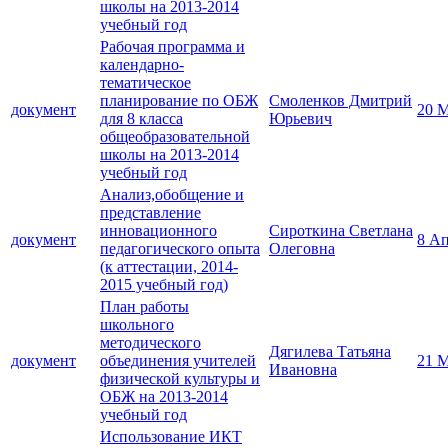
школы на 2013-2014
учебный год
Рабочая программа и
календарно-
тематическое
планирование по ОБЖ
Смоленков Дмитрий
документ
20 М
для 8 класса
Юрьевич
общеобразовательной
школы на 2013-2014
учебный год
Анализ,обобщение и
представление
инновационного
Сироткина Светлана
документ
8 Ап
педагогического опыта
Олеговна
(к аттестации, 2014-
2015 учебный год)
План работы
школьного
методического
Дягилева Татьяна
документ
объединения учителей
21 М
Ивановна
физической культуры и
ОБЖ на 2013-2014
учебный год
Использование ИКТ