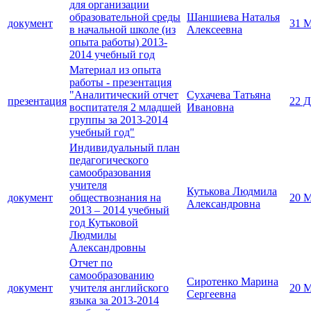
для организации
образовательной среды
Шаншиева Наталья
документ
31 М
в начальной школе (из
Алексеевна
опыта работы) 2013-
2014 учебный год
Материал из опыта
работы - презентация
"Аналитический отчет
Сухачева Татьяна
презентация
22 Д
воспитателя 2 младшей
Ивановна
группы за 2013-2014
учебный год"
Индивидуальный план
педагогического
самообразования
учителя
Кутькова Людмила
документ
обществознания на
20 М
Александровна
2013 – 2014 учебный
год Кутьковой
Людмилы
Александровны
Отчет по
самообразованию
Сиротенко Марина
документ
учителя английского
20 М
Сергеевна
языка за 2013-2014