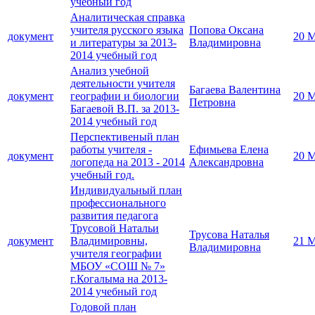
учебный год
Аналитическая справка
учителя русского языка
Попова Оксана
документ
20 М
и литературы за 2013-
Владимировна
2014 учебный год
Анализ учебной
деятельности учителя
Багаева Валентина
документ
географии и биологии
20 М
Петровна
Багаевой В.П. за 2013-
2014 учебный год
Перспективеный план
работы учителя -
Ефимьева Елена
документ
20 М
логопеда на 2013 - 2014
Александровна
учебный год.
Индивидуальный план
профессионального
развития педагога
Трусовой Натальи
Трусова Наталья
документ
Владимировны,
21 М
Владимировна
учителя географии
МБОУ «СОШ № 7»
г.Когалыма на 2013-
2014 учебный год
Годовой план