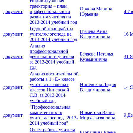
Индивидуальная
траектория – план
Орлова Марина
документ
профессионального
4 И
Юрьевна
развития учителя на
2013-2014 учебный год
Годовой план работы
Грачева Анна
документ
учителя-логопеда на
16 М
Владимировна
2013-2014 учебный год
Анализ
профессиональной
Беляева Наталья
документ
деятельности учителя
31 Я
Кузьминична
за 2013-2014 учебный
год
Анализ воспитательной
работы в 1 «Е» классе
учителя начальных
Ниневская Лидия
документ
14 Я
классов Ниневской
Владимировна
Л.В. за 2013-2014
учебный год
"Профессиональная
компетентность
Ишметова Валия
документ
9 Де
учителя-логопеда 2013-
Мирхафизяновна
2014 учебный год"
Отчет работы учителя
Барбашина Елена