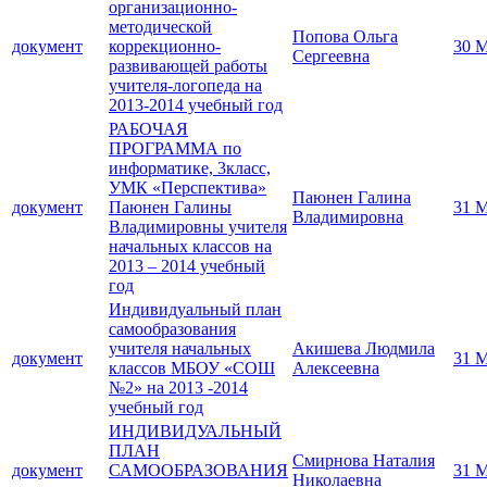
организационно-
методической
Попова Ольга
документ
коррекционно-
30 М
Сергеевна
развивающей работы
учителя-логопеда на
2013-2014 учебный год
РАБОЧАЯ
ПРОГРАММА по
информатике, 3класс,
УМК «Перспектива»
Паюнен Галина
документ
Паюнен Галины
31 М
Владимировна
Владимировны учителя
начальных классов на
2013 – 2014 учебный
год
Индивидуальный план
самообразования
учителя начальных
Акишева Людмила
документ
31 М
классов МБОУ «СОШ
Алексеевна
№2» на 2013 -2014
учебный год
ИНДИВИДУАЛЬНЫЙ
ПЛАН
Смирнова Наталия
документ
САМООБРАЗОВАНИЯ
31 М
Николаевна