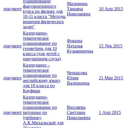
планирование
Малинина
факультативного
документ
Таньяна
10 Апр 2015
курса по физике для
Николаевна
10-11 класса "Методы
решения физических
задач"
Календарно-
тематическое
Фокина
планирование по
документ
Наталья
15 Дек 2015
геометрии для 10
Кузьминична
класса (для детей с
нарушением слуха)
Календарно –
тематическое
Чепрасова
планирование по
документ
Юлия
21 Мар 2015
английскому языку
Валерьевна
для 10 класса по
Кауфман
Календарно-
тематическое
планирование по
Вихляева
документ
риторике по
Светлана
1 Апр 2015
учебнику
Николаевна
А.К.Михальской для
10 класса