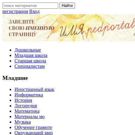
регистрация
Вход
Дошкольные
Младшая школа
Старшая школа
Специалистам
Младшие
Иностранный язык
Информатика
История
Логопедия
Математика
Материалы мо
Музыка
Обучение грамоте
Окружающий мир