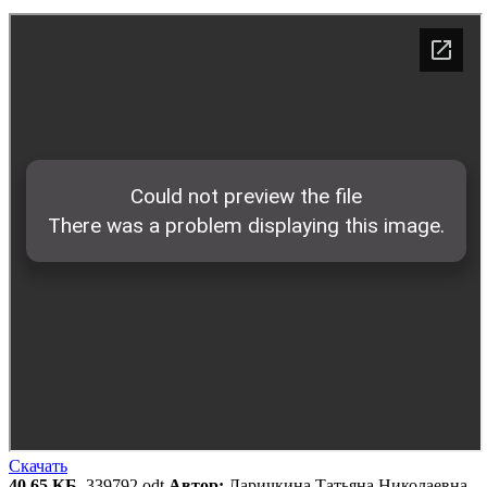
Скачать
40.65 КБ
, 339792.odt
Автор:
Ларичкина Татьяна Николаевна,