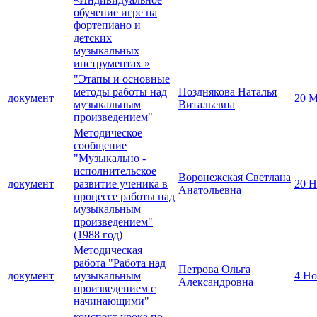
обучение игре на
фортепиано и
детских
музыкальных
инструментах »
"Этапы и основные
методы работы над
Позднякова Наталья
документ
20 М
музыкальным
Витальевна
произведением"
Методическое
сообщение
"Музыкально -
исполнительское
Воронежская Светлана
документ
развитие ученика в
20 Н
Анатольевна
процессе работы над
музыкальным
произведением"
(1988 год)
Методическая
работа "Работа над
Петрова Ольга
документ
музыкальным
4 Но
Александровна
произведением с
начинающими"
конспект урока по