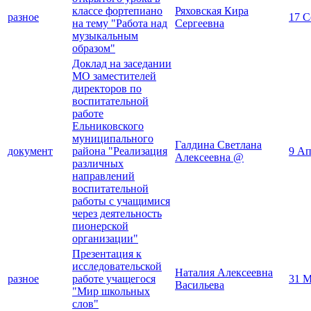
классе фортепиано
Ряховская Кира
разное
17 С
на тему "Работа над
Сергеевна
музыкальным
образом"
Доклад на заседании
МО заместителей
директоров по
воспитательной
работе
Ельниковского
муниципального
Галдина Светлана
документ
района "Реализация
9 Ап
Алексеевна @
различных
направлений
воспитательной
работы с учащимися
через деятельность
пионерской
организации"
Презентация к
исследовательской
Наталия Алексеевна
разное
работе учащегося
31 М
Васильева
"Мир школьных
слов"