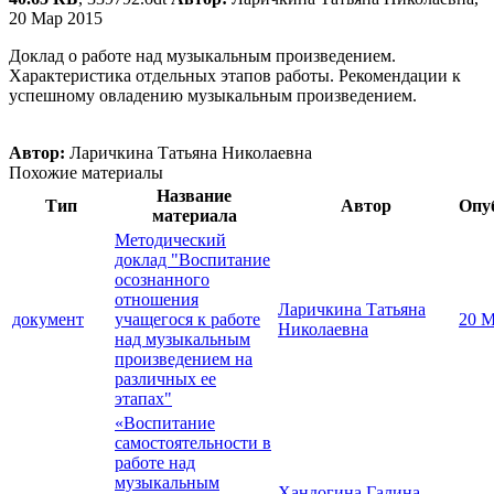
20 Мар 2015
Доклад о работе над музыкальным произведением.
Характеристика отдельных этапов работы. Рекомендации к
успешному овладению музыкальным произведением.
Автор:
Ларичкина Татьяна Николаевна
Похожие материалы
Название
Тип
Автор
Опу
материала
Методический
доклад "Воспитание
осознанного
отношения
Ларичкина Татьяна
документ
учащегося к работе
20 М
Николаевна
над музыкальным
произведением на
различных ее
этапах"
«Воспитание
самостоятельности в
работе над
музыкальным
Хандогина Галина