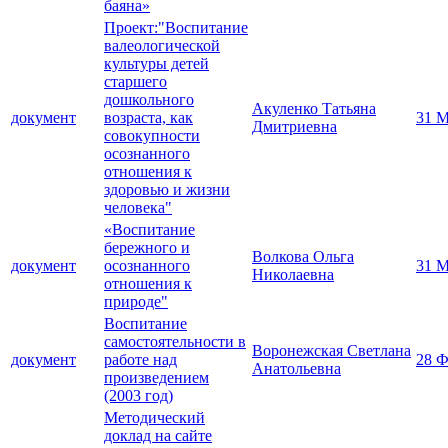
баяна»
Проект:"Воспитание
валеологической
культуры детей
старшего
дошкольного
Акуленко Татьяна
документ
возраста, как
31 М
Дмитриевна
совокупности
осознанного
отношения к
здоровью и жизни
человека"
«Воспитание
бережного и
Волкова Ольга
документ
осознанного
31 М
Николаевна
отношения к
природе"
Воспитание
самостоятельности в
Воронежская Светлана
документ
работе над
28 Ф
Анатольевна
произведением
(2003 год)
Методический
доклад на сайте