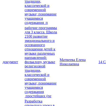
традиции,
классической и
современной
музыке; понимание
учащимися
содержания п
рабочие программы
для 3 класса. Школа
2100 развитие
эмоционального и
осознанного
отношения детей к
музыке различных
направлений:
Матвеева Елена
документ
фольклору, музыке
14 С
Николаевна
религиозной
традиции,
классической и
современной
музыке; понимание
учащимися
содержания
простейших (пе
Разработка
открытого урока в