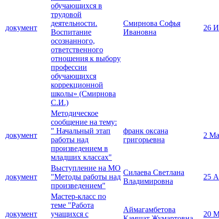
обучающихся в
трудовой
деятельности.
Смирнова Софья
документ
26 И
Воспитание
Ивановна
осознанного,
ответственного
отношения к выбору
профессии
обучающихся
коррекционной
школы» (Смирнова
С.И.)
Методическое
сообщение на тему:
" Начальный этап
франк оксана
документ
2 Ма
работы над
григорьевна
произведением в
младших классах"
Выступление на МО
Силаева Светлана
документ
"Методы работы над
25 А
Владимировна
произведением"
Мастер-класс по
теме "Работа
Аймагамбетова
документ
учащихся с
20 М
Камшат Жумартовна