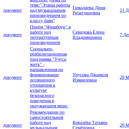
теме:"Этапы работы
Гимадиева Диня
документ
над музыкальным
21 Д
Ризатдиновна
произведением по
классу баян"
Приём "Фишбоун" в
работе над
Севидова Елена
документ
7 Де
литературным
Владимировна
произведением
Социально-
реабилитационная
программа "Учусь
жить" -
направленная на
формирование
Урусова Джамиля
документ
20 М
осознанного
Измаиловна
отношения к
культуре
безопасного
поведения в
окружающем мире.
Рекомендации по
самостоятельной
работе над
Ковалёва Татьяна
документ
20 М
музыкальным
Семёновна