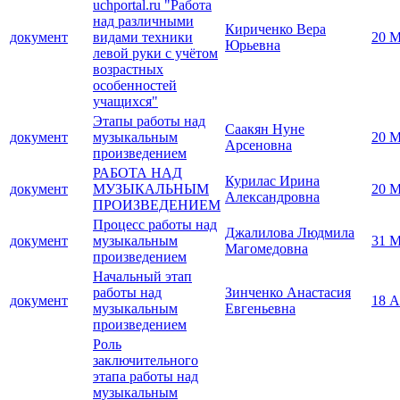
uchportal.ru "Работа
над различными
Кириченко Вера
документ
видами техники
20 М
Юрьевна
левой руки с учётом
возрастных
особенностей
учащихся"
Этапы работы над
Саакян Нуне
документ
музыкальным
20 М
Арсеновна
произведением
РАБОТА НАД
Курилас Ирина
документ
МУЗЫКАЛЬНЫМ
20 М
Александровна
ПРОИЗВЕДЕНИЕМ
Процесс работы над
Джалилова Людмила
документ
музыкальным
31 М
Магомедовна
произведением
Начальный этап
работы над
Зинченко Анастасия
документ
18 А
музыкальным
Евгеньевна
произведением
Роль
заключительного
этапа работы над
музыкальным