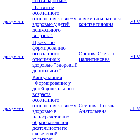
эпохи барокко».
"Развитие
осознанного
отношения к своему
дружинина наталья
документ
30 М
здоровью у детей
константиновна
дошкольного
возраста"
Проект по
формированию
осознанного
Орехова Светлана
документ
30 М
отношения к
Валентиновна
здоровью "Здоровый
дошкольник".
Консультация
"Формирование у
детей дошкольного
возраста
осознанного
отношения к своему
Осипова Татьяна
документ
31 М
здоровью в
Анатольевна
непосредственно
образовательной
деятельности по
физической
культуре".