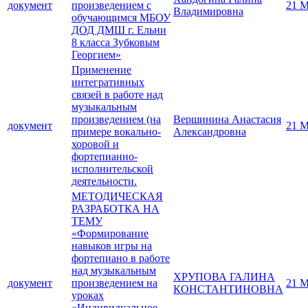
документ
произведением с
21 М
Владимировна
обучающимся МБОУ
ДОД ДМШ г. Ельни
8 класса Зубковым
Георгием»
Применение
интегративных
связей в работе над
музыкальным
произведением (на
Вершинина Анастасия
документ
21 М
примере вокально-
Александровна
хоровой и
фортепианно-
исполнительской
деятельности.
МЕТОДИЧЕСКАЯ
РАЗРАБОТКА НА
ТЕМУ
«Формирование
навыков игры на
фортепиано в работе
над музыкальным
ХРУПОВА ГАЛИНА
документ
произведением на
21 М
КОНСТАНТИНОВНА
уроках
«Индивидуальное