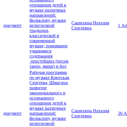
отношения детей к
музыке различных
направлений:
фольклору, музыке
Сащихина Наталия
документ
религиозной
1 Ап
Сергеевна
традиции,
классической и
современной
музыке; понимание
учащимися
содержания
простейших (песня,
танец, марш) и бол
Рабочая программа
по музыке Критская,
Сергеева, Шмагина
развитие
эмоционального и
осознанного
отношения детей к
музыке различных
Сащихина Наталия
документ
направлений:
26 А
Сергеевна
фольклору, музыке
религиозной