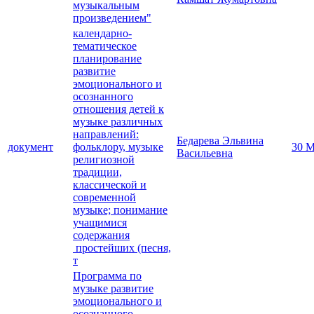
музыкальным
произведением"
календарно-
тематическое
планирование
развитие
эмоционального и
осознанного
отношения детей к
музыке различных
направлений:
Бедарева Эльвина
документ
фольклору, музыке
30 М
Васильевна
религиозной
традиции,
классической и
современной
музыке; понимание
учащимися
содержания
простейших (песня,
т
Программа по
музыке развитие
эмоционального и
осознанного