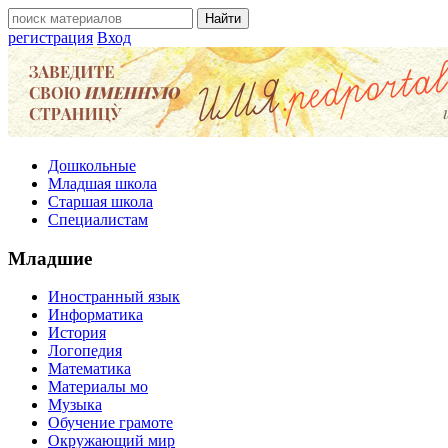
регистрация
Вход
Дошкольные
Младшая школа
Старшая школа
Специалистам
Младшие
Иностранный язык
Информатика
История
Логопедия
Математика
Материалы мо
Музыка
Обучение грамоте
Окружающий мир