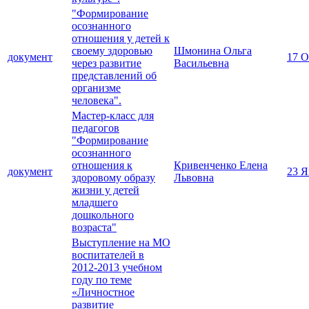
"Формирование
осознанного
отношения у детей к
своему здоровью
Шмонина Ольга
документ
17 О
через развитие
Васильевна
представлений об
организме
человека".
Мастер-класс для
педагогов
"Формирование
осознанного
отношения к
Кривенченко Елена
документ
23 Я
здоровому образу
Львовна
жизни у детей
младшего
дошкольного
возраста"
Выступление на МО
воспитателей в
2012-2013 учебном
году по теме
«Личностное
развитие