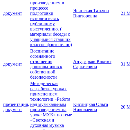
произведением в
процессе
Ясинская Татьяна
документ
подготовки
21 М
Викторовна
исполнителя к
публичному
выступлению. (
материалы беседы с
учащимися старших
классов фортепиано)
Воспитание
осознанного
отношения
Ануфарьян Каринэ
документ
31 М
дошкольников к
Саркисовна
собственной
безопасности
Методическая
разработка урока с
применением
технологии «Работа
презентация,
над музыкальным
Кислицкая Ольга
20 М
документ
произведением на
Николаевна
уроке МХК» по теме
«Светская и
духовная музыка