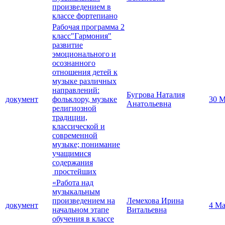
произведением в
классе фортепиано
Рабочая программа 2
класс"Гармония"
развитие
эмоционального и
осознанного
отношения детей к
музыке различных
направлений:
Бугрова Наталия
документ
фольклору, музыке
30 М
Анатольевна
религиозной
традиции,
классической и
современной
музыке; понимание
учащимися
содержания
простейших
«Работа над
музыкальным
произведением на
Лемехова Ирина
документ
4 Ма
начальном этапе
Витальевна
обучения в классе