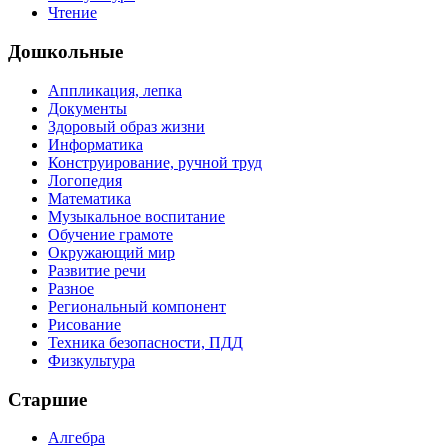
Чтение
Дошкольные
Аппликация, лепка
Документы
Здоровый образ жизни
Информатика
Конструирование, ручной труд
Логопедия
Математика
Музыкальное воспитание
Обучение грамоте
Окружающий мир
Развитие речи
Разное
Региональный компонент
Рисование
Техника безопасности, ПДД
Физкультура
Старшие
Алгебра