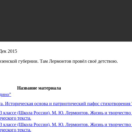
Дек 2015
зенской губернии. Там Лермонтов провёл своё детствою.
Название материала
дино"
а. Историческая основа и патриотический пафос стихотворения
3 классе (Школа России). М. Ю. Лермонтов. Жизнь и творчество 
ческого текста.
3 классе (Школа России). М. Ю. Лермонтов. Жизнь и творчество 
ческого текста.