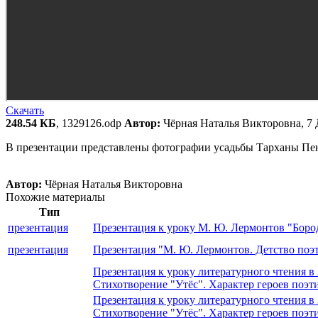
Скачать
248.54 КБ
, 1329126.odp
Автор:
Чёрная Наталья Викторовна, 7 
В презентации представлены фотографии усадьбы Тарханы Пен
Автор:
Чёрная Наталья Викторовна
Похожие материалы
Тип
презентация
Презентация к уроку М. Ю. Лермонтов "Боро
презентация
Презентация "М. Ю. Лермонтов. Детство поэт
Презентация к уроку литературного чтения в 
Стихотворение "Утёс". Характер героев поэти
Презентация к уроку литературного чтения в 
Стихотворение "Утёс". Характер героев поэти