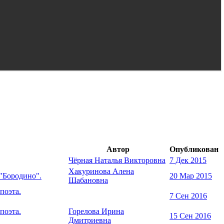
Автор
Опубликован
Чёрная Наталья Викторовна
7 Дек 2015
Хакуринова Алена
 "Бородино".
20 Мар 2015
Шабановна
поэта.
7 Сен 2016
поэта.
Горелова Ирина
15 Сен 2016
Дмитриевна