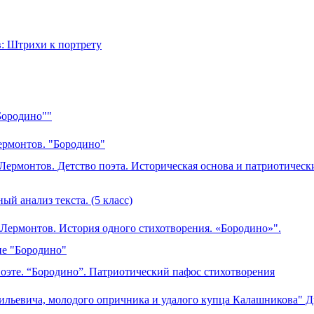
: Штрихи к портрету
"Бородино""
ермонтов. "Бородино"
Лермонтов. Детство поэта. Историческая основа и патриотическ
й анализ текста. (5 класс)
монтов. История одного стихотворения. «Бородино»".
ие "Бородино"
поэте. “Бородино”. Патриотический пафос стихотворения
ильевича, молодого опричника и удалого купца Калашникова" 