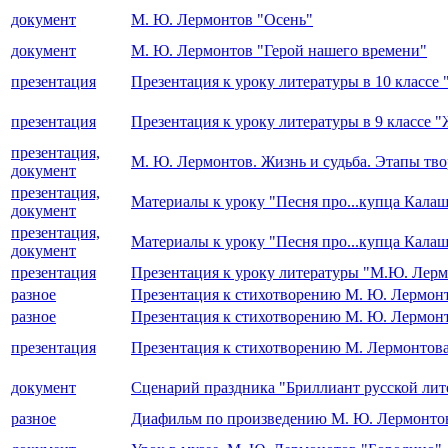
документ
М. Ю. Лермонтов "Осень"
документ
М. Ю. Лермонтов "Герой нашего времени"
презентация
Презентация к уроку литературы в 10 класс
презентация
Презентация к уроку литературы в 9 классе 
презентация,
М. Ю. Лермонтов. Жизнь и судьба. Этапы тво
документ
презентация,
Материалы к уроку "Песня про...купца Кала
документ
презентация,
Материалы к уроку "Песня про...купца Кала
документ
презентация
Презентация к уроку литературы "М.Ю. Лер
разное
Презентация к стихотворению М. Ю. Лермонто
разное
Презентация к стихотворению М. Ю. Лермонто
презентация
Презентация к стихотворению М. Лермонтов
документ
Сценарий праздника "Бриллиант русской ли
разное
Диафильм по произведению М. Ю. Лермонтова